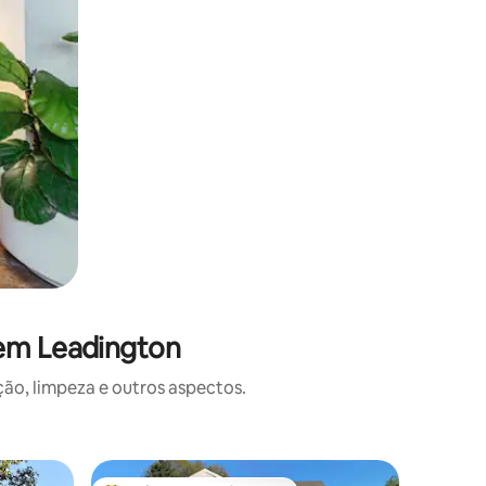
 em Leadington
o, limpeza e outros aspectos.
Cabana ⋅