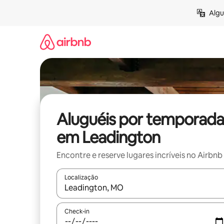
Pular
Algu
para
o
conteúdo
Aluguéis por temporada
em Leadington
Encontre e reserve lugares incríveis no Airbnb
Localização
Quando os resultados estiverem disponíveis, expl
Check-in