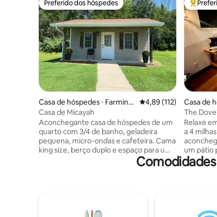
Preferido dos hóspedes
Prefe
Preferido dos hóspedes
Entre os
Casa de hóspedes ⋅ Farmingt
4,89 de uma avaliação m
4,89 (112)
Casa de h
on
Casa de Micayah
The Dove'
Aconchegante casa de hóspedes de um
Relaxe em
quarto com 3/4 de banho, geladeira
a 4 milhas 
pequena, micro-ondas e cafeteira. Cama
aconcheg
king size, berço duplo e espaço para um
um pátio 
Comodidades 
berço portátil criam um pequeno espaço
churrasqu
doce para sua pequena família doce.
livre para sua d
Animais de estimação são bem-vindos. A
nossos 9 
área de estar ao ar livre possui uma área
uma curta
bem iluminada com uma lareira e uma
Vinho, do
banheira de hidromassagem para
Farmingto
desfrutar. Estacionamento gratuito
parque aq