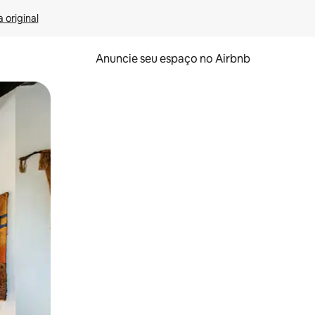
 original
Anuncie seu espaço no Airbnb
 deslizando o dedo na tela.