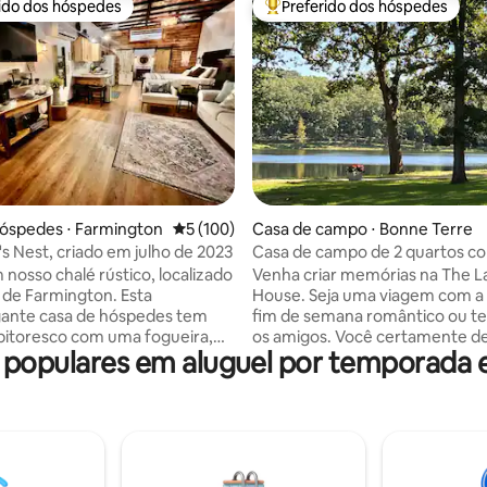
rido dos hóspedes
Preferido dos hóspedes
 melhores preferidos dos hóspedes
Entre os melhores preferidos d
édia de 5, 112 avaliações
óspedes ⋅ Farmington
5 de uma avaliação média de 5, 100 avalia
5 (100)
Casa de campo ⋅ Bonne Terre
s Nest, criado em julho de 2023
Casa de campo de 2 quartos 
vista deslumbrante para o lago.
 nosso chalé rústico, localizado
Venha criar memórias na The L
de Farmington. Esta
House. Seja uma viagem com a f
ante casa de hóspedes tem
fim de semana romântico ou 
pitoresco com uma fogueira,
os amigos. Você certamente de
populares em aluguel por temporada 
eira a gás e refeições ao ar
desta casa de campo de 2 quart
iversão. Venha conferir
banheiro que acomoda até 6 h
parques estaduais próximos, a
uma cozinha totalmente equip
 distância de carro do País do
todas as suas necessidades culi
 Centro Histórico de
bar de café e uma máquina de l
n, caminhadas, natação no
secar roupa no local para uso d
uático, golfe, caiaque de água
hóspedes. Relaxe no pátio ao r