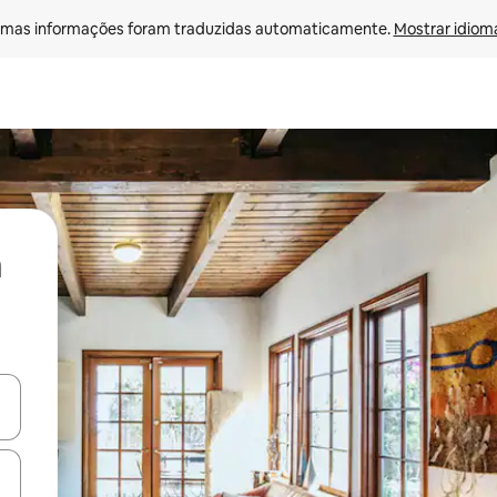
mas informações foram traduzidas automaticamente. 
Mostrar idioma
ore-os usando as seta para cima e para baixo do teclado ou tocando e