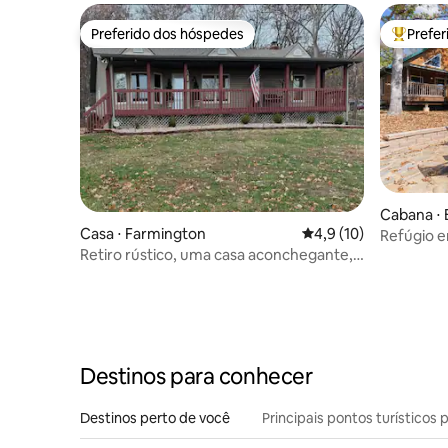
Preferido dos hóspedes
Prefe
Preferido dos hóspedes
Entre os
Cabana ⋅
Casa ⋅ Farmington
4,9 de uma avaliação 
4,9 (10)
Refúgio e
Retiro rústico, uma casa aconchegante, 2
lago priva
camas 1,5 banheiro
Destinos para conhecer
Destinos perto de você
Principais pontos turísticos 