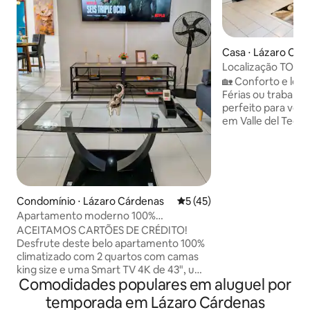
Casa ⋅ Lázaro Cár
Localização TOP p
praças e praia
🏡 Conforto e loca
Férias ou trabalho
perfeito para você! Casa aconchega
em Valle del Tecno
férias ou trabalho
praia e 5 minutos 
Cárdenas. Casa 🏡 confortável em Valle
del Tecnológico ⏱ 
5 minutos do Tecn
com ar-condicionad
Condomínio ⋅ Lázaro Cárdenas
5 de uma avaliação média de
5 (45)
de jantar✨ super 
Apartamento moderno 100%
✨ totalmente equi
climatizado • Camas king size
ACEITAMOS CARTÕES DE CRÉDITO!
ondas) ✨ Banheiro c
Desfrute deste belo apartamento 100%
tranquila, segura 
climatizado com 2 quartos com camas
king size e uma Smart TV 4K de 43", um
Comodidades populares em aluguel por
home theater com uma Smart TV 4K de
65", Netflix e YouTube, internet de alta
temporada em Lázaro Cárdenas
velocidade (138 Mbps), estacionamento