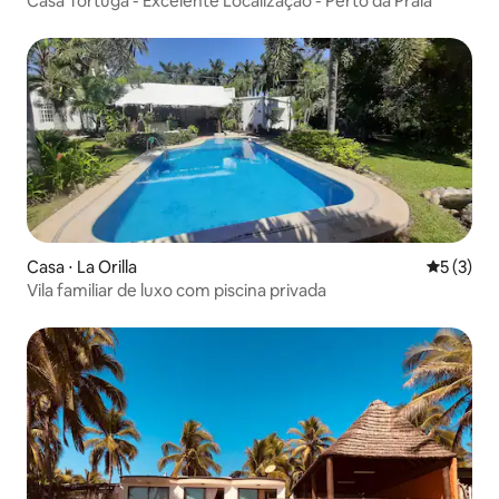
Casa Tortuga - Excelente Localização - Perto da Praia
Casa ⋅ La Orilla
5 de uma 
5 (3)
Vila familiar de luxo com piscina privada