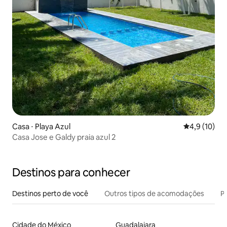
Casa ⋅ Playa Azul
4,9 de uma a
4,9 (10)
Casa Jose e Galdy praia azul 2
Destinos para conhecer
Destinos perto de você
Outros tipos de acomodações
Pr
Cidade do México
Guadalajara