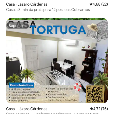
Casa ⋅ Lázaro Cárdenas
4,68 de uma a
4,68 (22)
Casa a 8 min da praia para 12 pessoas Cobramos
Superhost
Superhost
Casa ⋅ Lázaro Cárdenas
4,72 de uma a
4,72 (76)