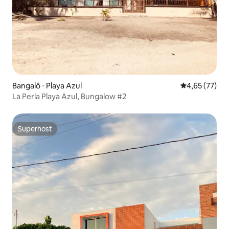
Bangalô ⋅ Playa Azul
4,65 de uma a
4,65 (77)
La Perla Playa Azul, Bungalow #2
Superhost
Superhost