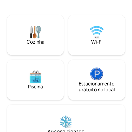
coberto exclusivo, cozinha equipada,
máquina de lavar automática, jardim
compartilhado e um presente de boas-
vindas. Localizado no coração da cidade,
em frente ao parque principal, a 5
minutos da ponte ASIPONA que liga às
praias e a 10 minutos do Malecón de las
Cozinha
Wi-Fi
Culturas y las Artes.
Estacionamento
Piscina
gratuito no local
Ar-condicionado