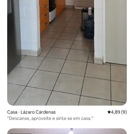
Casa ⋅ Lázaro Cárdenas
4,89 de uma 
4,89 (9)
"Descanse, aproveite e sinta-se em casa."