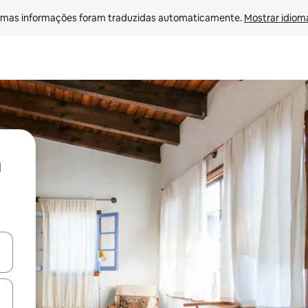
mas informações foram traduzidas automaticamente. 
Mostrar idioma
ore-os usando as seta para cima e para baixo do teclado ou tocando e