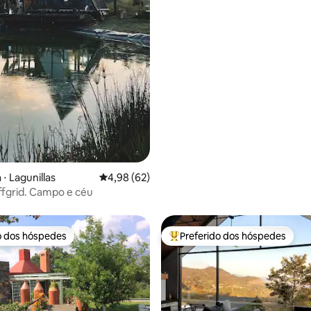
⋅ Lagunillas
4,98 de uma avaliação média de 5, 62 avalia
4,98 (62)
fgrid. Campo e céu
o dos hóspedes
Preferido dos hóspedes
o dos hóspedes
Entre os melhores preferidos d