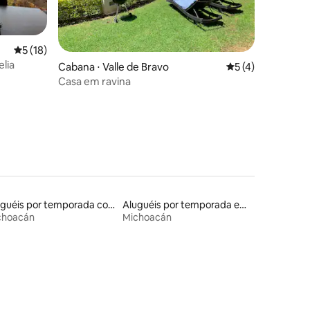
5 de uma avaliação média de 5, 18 avaliações
5 (18)
lia
ções
Cabana ⋅ Valle de Bravo
5 de uma avaliaçã
5 (4)
Casa em ravina
Aluguéis por temporada com caiaque
Aluguéis por temporada em acampamentos
choacán
Michoacán