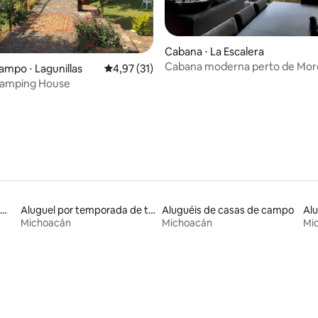
Cabana ⋅ La Escalera
Cabana moderna perto de More
ampo ⋅ Lagunillas
4,97 de uma avaliação média de 5, 31 avalia
4,97 (31)
média de 5, 61 avaliações
 Camping House
luguéis por temporada em hotéis-fazenda
Aluguel por temporada de townhouses
Aluguéis de casas de campo
Michoacán
Michoacán
Mi