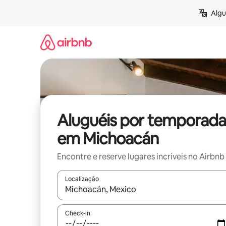
Pular
Algu
para
o
conteúdo
Aluguéis por temporada
em Michoacán
Encontre e reserve lugares incríveis no Airbnb
Localização
Quando os resultados estiverem disponíveis, expl
Check-in