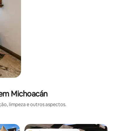
 em Michoacán
o, limpeza e outros aspectos.
Cabana ⋅