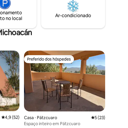
ponderar sobre a vida e apreciar a beleza
 e
do lugar.
 e
ionamento
Ar-condicionado
to no local
Michoacán
Preferido dos hóspedes
Preferido dos hóspedes
4,9 de uma avaliação média de 5, 52 avaliações
4,9 (52)
Casa ⋅ Pátzcuaro
5 de uma avaliação
5 (23)
Espaço inteiro em Pátzcuaro