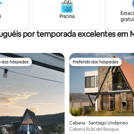
e estimação de boas-vindas
redor em um ambiente privado
confortável com água aquecida
Estac
hidromassagem Cozinha totalmente
i
Piscina
gratui
equipada e privativa
luguéis por temporada excelentes em 
o dos hóspedes
Preferido dos hóspedes
o dos hóspedes
Preferido dos hóspedes
média de 5, 18 avaliações
Cabana ⋅ Santiago Undameo
Cabana Rubí del Bosque.