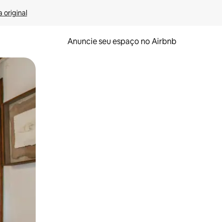
 original
Anuncie seu espaço no Airbnb
 deslizando o dedo na tela.