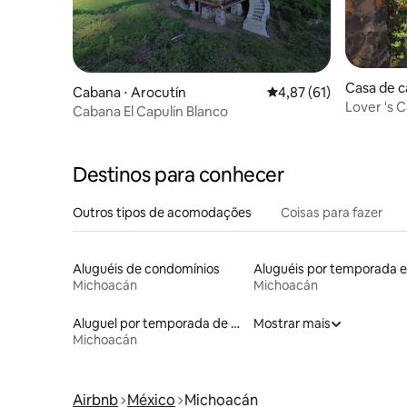
Casa de c
Cabana ⋅ Arocutín
4,87 de uma avaliação 
4,87 (61)
Lover 's
Cabana El Capulín Blanco
Destinos para conhecer
Outros tipos de acomodações
Coisas para fazer
Aluguéis de condomínios
A
Michoacán
Michoacán
Aluguel por temporada de casas na árvore
Mostrar mais
Michoacán
Airbnb
México
Michoacán