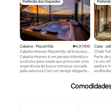
Preferido dos hóspedes
Preferid
Preferido dos hóspedes
Preferid
Cabana ⋅ Mazamitla
4,9 de uma avaliação m
4,9 (104)
Casa ⋅ Jal
Cabaña Heaven Mazamitla Jal Exclusivo
Chalé ToS
para adultos
Floresta
Cabaña Heaven é um paraíso intimista e
Parte da
exclusivo para casais que procuram uma
I é um re
experiência de luxo e romance cercada
pedra e 
pela natureza Com um design elegante e
acolhedor
aconchegante, a cabana tem vistas
caráter na
espetaculares, um quarto com uma
paisagem 
Comodidades 
cama king size, um banheiro de luxo no
coração d
último andar e um lavabo no piso térreo,
ideal par
Smart TV, Internet, jacuzzi panorâmica,
silêncio d
cozinha totalmente equipada e terraço
de Tapalpa. • Lareira a lenha • 
com churrasqueira Cabaña Heaven
com vista 
oferece tudo o que você precisa, mesmo
Estaciona