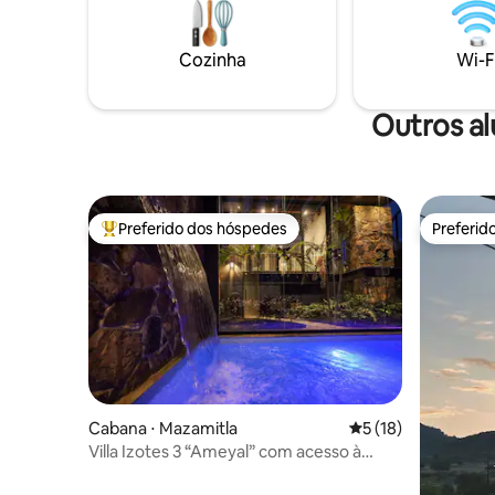
para estadias longas, você realmente se
Animais d
sentirá em casa
Cozinha
Wi-F
Outros a
Preferido dos hóspedes
Preferid
Entre os melhores preferidos dos hóspedes
Preferid
Cabana ⋅ Mazamitla
5 de uma avaliação 
5 (18)
Villa Izotes 3 “Ameyal” com acesso à
piscina aquecida