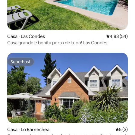
Casa ⋅ Las Condes
4,83 de uma a
4,83 (54)
Casa grande e bonita perto de tudo! Las Condes
Superhost
Superhost
Casa ⋅ Lo Barnechea
5 de uma 
5 (3)