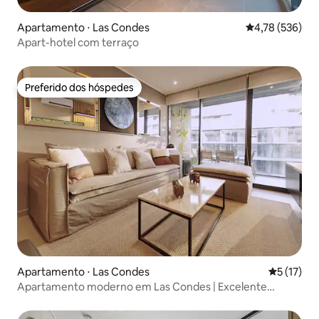
Apartamento ⋅ Las Condes
4,78 de uma av
4,78 (536)
Apart-hotel com terraço
Preferido dos hóspedes
Preferido dos hóspedes
Apartamento ⋅ Las Condes
5 de uma a
5 (17)
Apartamento moderno em Las Condes | Excelente
localização