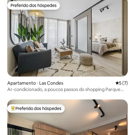
Preferido dos hóspedes
Preferido dos hóspedes
Apartamento ⋅ Las Condes
5 de uma 
5 (7)
Ar-condicionado, a poucos passos do shopping Parque
Arauco, estacionamento gratuito
Preferido dos hóspedes
Entre os melhores preferidos dos hóspedes