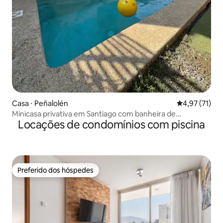
Casa ⋅ Peñalolén
4,97 de uma a
4,97 (71)
Minicasa privativa em Santiago com banheira de
Locações de condomínios com piscina
hidromassagem
Preferido dos hóspedes
Preferido dos hóspedes