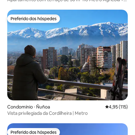
estacionamento
Preferido dos hóspedes
Preferido dos hóspedes
Condomínio ⋅ Ñuñoa
4,95 de uma av
4,95 (115)
Vista privilegiada da Cordilheira | Metro
Preferido dos hóspedes
Preferido dos hóspedes