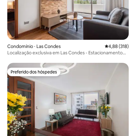
Condomínio ⋅ Las Condes
4,88 de uma av
4,88 (318)
Localização exclusiva em Las Condes - Estacionamento
incluído
Preferido dos hóspedes
Preferido dos hóspedes