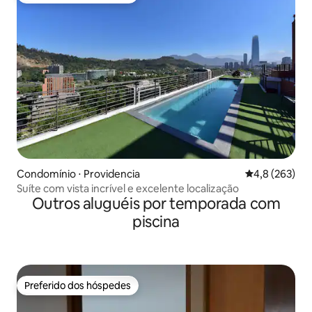
Condomínio ⋅ Providencia
4,8 de uma av
4,8 (263)
Suíte com vista incrível e excelente localização
Outros aluguéis por temporada com
piscina
Preferido dos hóspedes
Preferido dos hóspedes