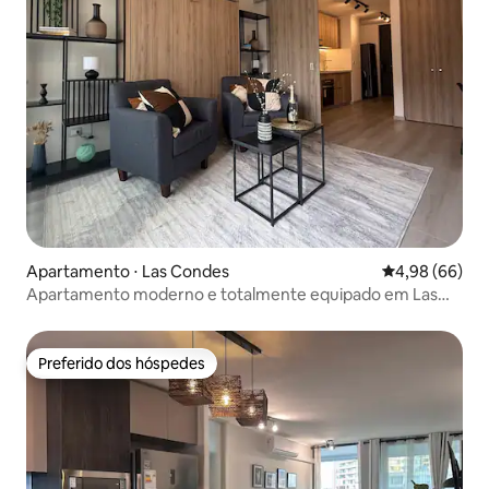
Apartamento ⋅ Las Condes
4,98 de uma av
4,98 (66)
Apartamento moderno e totalmente equipado em Las
Condes
Preferido dos hóspedes
Preferido dos hóspedes