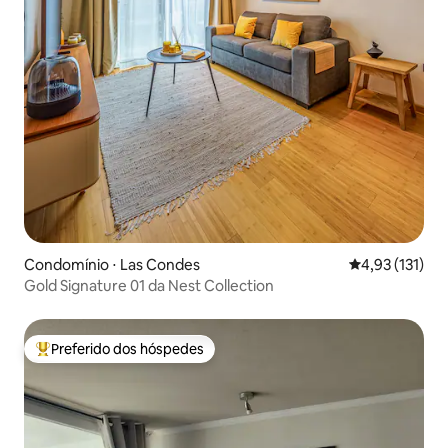
Condomínio ⋅ Las Condes
4,93 de uma av
4,93 (131)
Gold Signature 01 da Nest Collection
Preferido dos hóspedes
Entre os melhores preferidos dos hóspedes