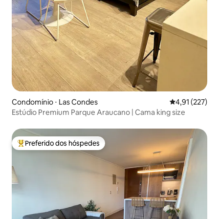
Condomínio ⋅ Las Condes
4,91 de uma av
4,91 (227)
Estúdio Premium Parque Araucano | Cama king size
Preferido dos hóspedes
Entre os melhores preferidos dos hóspedes