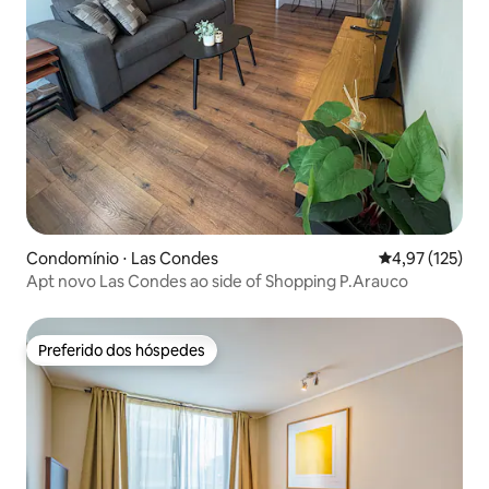
Condomínio ⋅ Las Condes
4,97 de uma av
4,97 (125)
Apt novo Las Condes ao side of Shopping P.Arauco
Preferido dos hóspedes
Preferido dos hóspedes