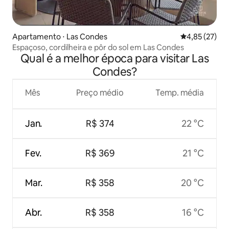
Apartamento ⋅ Las Condes
4,85 de uma a
4,85 (27)
Espaçoso, cordilheira e pôr do sol em Las Condes
Qual é a melhor época para visitar Las
Condes?
Mês
Preço médio
Temp. média
Jan.
R$ 374
22 °C
Fev.
R$ 369
21 °C
Mar.
R$ 358
20 °C
Abr.
R$ 358
16 °C