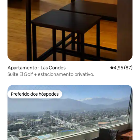
Apartamento ⋅ Las Condes
4,95 de uma a
4,95 (87)
Suíte El Golf + estacionamento privativo.
Preferido dos hóspedes
Preferido dos hóspedes