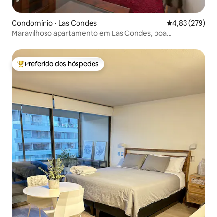
Condomínio ⋅ Las Condes
4,83 de uma av
4,83 (279)
Maravilhoso apartamento em Las Condes, boa
localização.
Preferido dos hóspedes
Entre os melhores preferidos dos hóspedes