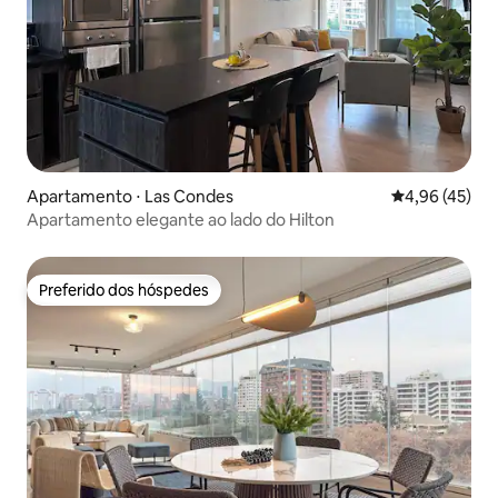
Apartamento ⋅ Las Condes
4,96 de uma a
4,96 (45)
Apartamento elegante ao lado do Hilton
Preferido dos hóspedes
Preferido dos hóspedes