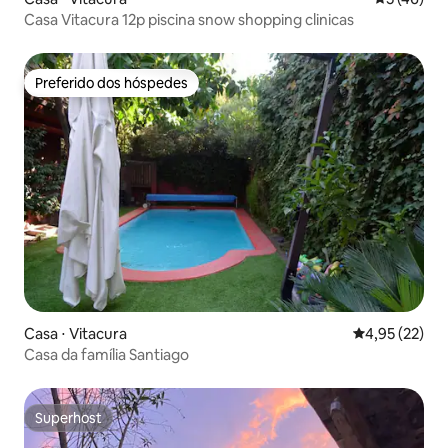
Casa Vitacura 12p piscina snow shopping clinicas
Preferido dos hóspedes
Preferido dos hóspedes
Casa ⋅ Vitacura
4,95 de uma a
4,95 (22)
Casa da família Santiago
Superhost
Superhost