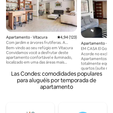
Apartamento ⋅ Vitacura
4,94 de uma avaliação média de 
4,94 (123)
Com jardim e árvores frutíferas. A
Apartamento ⋅ La
poucos passos do Parque Arauco.
Bem-vindo ao seu refúgio em Vitacura
EM CASA El Golf 
Convidamos você a desfrutar deste
Acorde no exclusiv
apartamento confortável e iluminado,
Apartamentos esp
localizado em uma das áreas mais
totalmente equipados. C
bonitas e seguras de Santiago. Aqui,
quartos (suíte ma
você estará a poucos passos do
Las Condes: comodidades populares
estar e de jantar 
shopping Parque Arauco, do Parque
cozinha totalment
para aluguéis por temporada de
Araucano, da Clínica Alemana e de uma
de estar separada
apartamento
variedade de restaurantes e lojas. O
office. Aproveite acesso totalmente
apartamento foi projetado para que
autônomo, Wi-Fi d
você se sinta em casa. Ele conta com
padrões de limpez
uma cozinha embutida totalmente
Localizado a pouc
equipada para que você possa cozinhar
cercado pelos mel
o que quiser, uma cama king size
cafés, parques e 