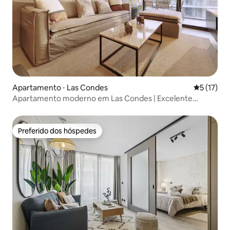
Apartamento ⋅ Las Condes
5 de uma a
5 (17)
Apartamento moderno em Las Condes | Excelente
localização
Preferido dos hóspedes
Preferido dos hóspedes