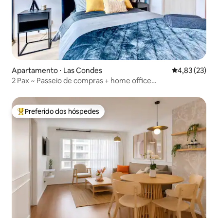
Apartamento ⋅ Las Condes
4,83 de uma a
4,83 (23)
2 Pax ~ Passeio de compras + home office
[estacionamento extra]
Preferido dos hóspedes
Entre os melhores preferidos dos hóspedes