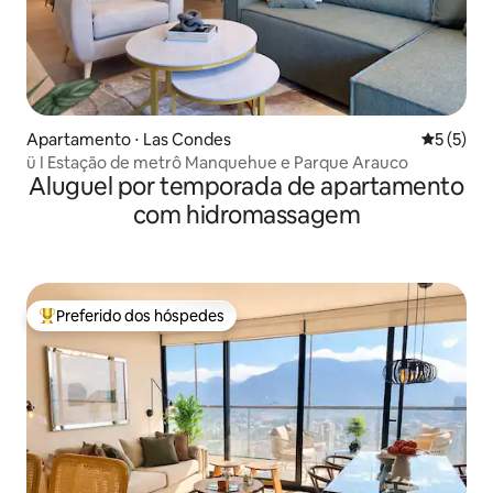
Apartamento ⋅ Las Condes
5 de uma 
5 (5)
ü I Estação de metrô Manquehue e Parque Arauco
Aluguel por temporada de apartamento
com hidromassagem
Preferido dos hóspedes
Entre os melhores preferidos dos hóspedes