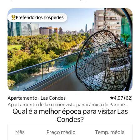
Preferido dos hóspedes
Entre os melhores preferidos dos hóspedes
Apartamento ⋅ Las Condes
4,97 de uma a
4,97 (62)
Apartamento de luxo com vista panorâmica do Parque
Qual é a melhor época para visitar Las
Araucano
Condes?
Mês
Preço médio
Temp. média