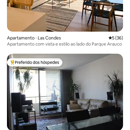
Apartamento ⋅ Las Condes
5 de uma a
5 (36)
Apartamento com vista e estilo ao lado do Parque Arauco
Preferido dos hóspedes
Entre os melhores preferidos dos hóspedes