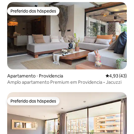
Preferido dos hóspedes
Preferido dos hóspedes
Apartamento ⋅ Providencia
4,93 de uma a
4,93 (43)
Amplo apartamento Premium em Providencia • Jacuzzi
Preferido dos hóspedes
Preferido dos hóspedes