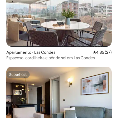
Apartamento ⋅ Las Condes
4,85 de uma a
4,85 (27)
Espaçoso, cordilheira e pôr do sol em Las Condes
Superhost
Superhost