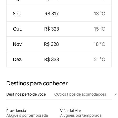
Set.
R$ 317
13 °C
Out.
R$ 323
15 °C
Nov.
R$ 328
18 °C
Dez.
R$ 333
21 °C
Destinos para conhecer
Destinos perto de você
Outros tipos de acomodações
Pr
Providencia
Viña del Mar
Aluguéis por temporada
Aluguéis por temporada