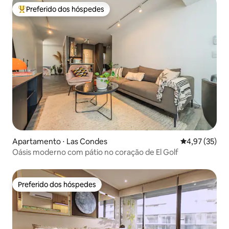
Preferido dos hóspedes
Entre os melhores preferidos dos hóspedes
Apartamento ⋅ Las Condes
4,97 de uma a
4,97 (35)
Oásis moderno com pátio no coração de El Golf
Preferido dos hóspedes
Preferido dos hóspedes