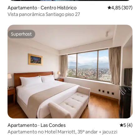
Apartamento ⋅ Centro Histórico
4,85 de uma av
4,85 (307)
Vista panorâmica Santiago piso 27
Superhost
Superhost
Apartamento ⋅ Las Condes
5 de uma 
5 (4)
Apartamento no Hotel Marriott, 35º andar + jacuzzi