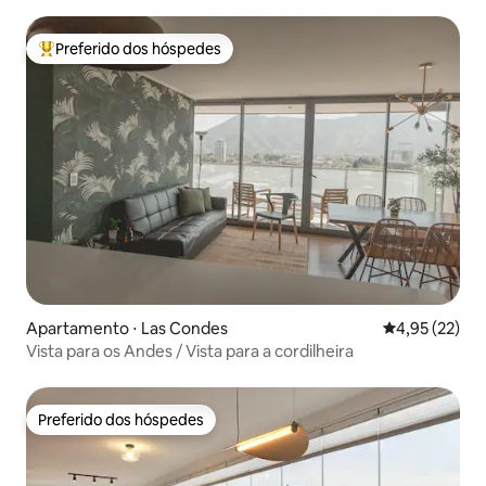
Preferido dos hóspedes
Entre os melhores preferidos dos hóspedes
Apartamento ⋅ Las Condes
4,95 de uma a
4,95 (22)
Vista para os Andes / Vista para a cordilheira
Preferido dos hóspedes
Preferido dos hóspedes