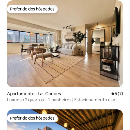
Preferido dos hóspedes
Preferido dos hóspedes
Apartamento ⋅ Las Condes
5 de uma 
5 (7)
Luxuoso 2 quartos + 2 banheiros | Estacionamento e ar-
condicionado | Las Condes
Preferido dos hóspedes
Preferido dos hóspedes