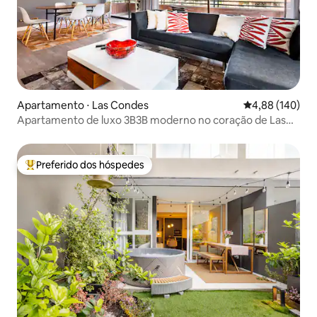
Apartamento ⋅ Las Condes
4,88 de uma av
4,88 (140)
Apartamento de luxo 3B3B moderno no coração de Las
Condes
Preferido dos hóspedes
Entre os melhores preferidos dos hóspedes