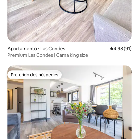
Apartamento ⋅ Las Condes
4,93 de uma a
4,93 (91)
Premium Las Condes | Cama king size
Preferido dos hóspedes
Preferido dos hóspedes