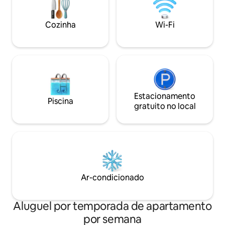
confortável e um sofá-cama de 2
precisa para se l
lugares com sobrecolchão.
facilidade em Sant
Cozinha
Wi-Fi
Estacionamento
Piscina
gratuito no local
Ar-condicionado
Aluguel por temporada de apartamento
por semana