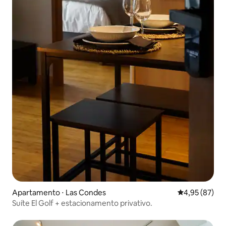
Apartamento ⋅ Las Condes
4,95 de uma a
4,95 (87)
Suíte El Golf + estacionamento privativo.