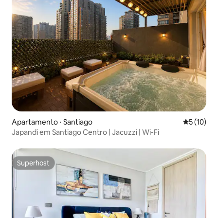
Apartamento ⋅ Santiago
5 de uma a
5 (10)
Japandi em Santiago Centro | Jacuzzi | Wi-Fi
Superhost
Superhost