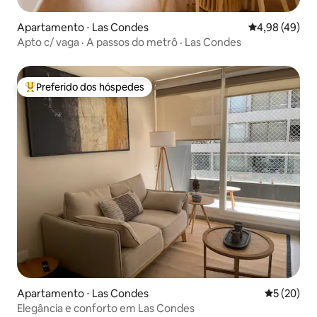
Apartamento ⋅ Las Condes
4,98 de uma a
4,98 (49)
Apto c/ vaga · A passos do metrô · Las Condes
Preferido dos hóspedes
Entre os melhores preferidos dos hóspedes
Apartamento ⋅ Las Condes
5 de uma a
5 (20)
Elegância e conforto em Las Condes