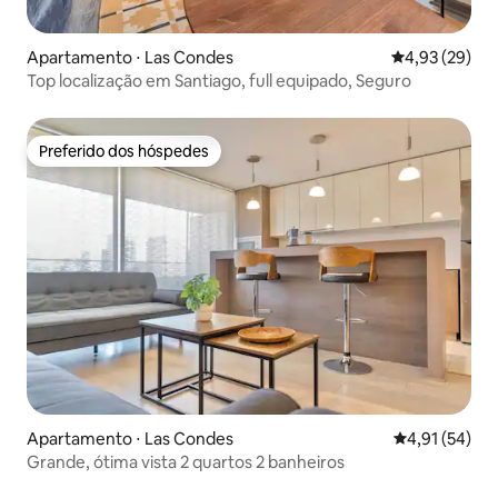
Apartamento ⋅ Las Condes
4,93 de uma a
4,93 (29)
Top localização em Santiago, full equipado, Seguro
Preferido dos hóspedes
Preferido dos hóspedes
Apartamento ⋅ Las Condes
4,91 de uma a
4,91 (54)
Grande, ótima vista 2 quartos 2 banheiros