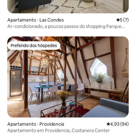
Apartamento ⋅ Las Condes
5 de uma 
5 (7)
Ar-condicionado, a poucos passos do shopping Parque
Arauco, estacionamento gratuito
Preferido dos hóspedes
Preferido dos hóspedes
Apartamento ⋅ Providencia
4,93 de uma a
4,93 (94)
Apartamento em Providencia, Costanera Center