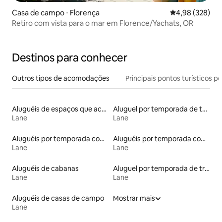
Casa de campo ⋅ Florença
4,98 de uma ava
4,98 (328)
Retiro com vista para o mar em Florence/Yachats, OR
Destinos para conhecer
Outros tipos de acomodações
Principais pontos turísticos po
Aluguéis de espaços que aceitam animais de estimação
Aluguel por temporada de townhouses
Lane
Lane
Aluguéis por temporada com café da manhã
Aluguéis por temporada com acesso ao lago
Lane
Lane
Aluguéis de cabanas
Aluguel por temporada de trailers
Lane
Lane
Aluguéis de casas de campo
Mostrar mais
Lane