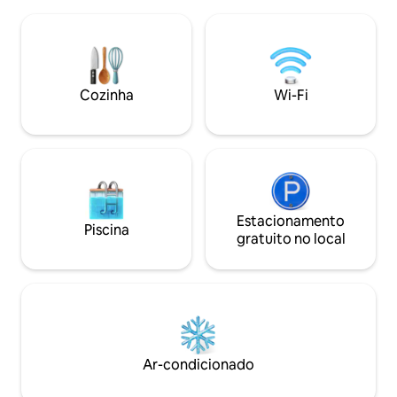
encantador ou a observação de estrelas!
em seguida, mergu
Um acre de árvores e vida selvagem
hidromassagem, 
oferece um espaço tranquilo em
confortáveis e des
qualquer época do ano. Nas
comodidades ofere
proximidades, rafting, golfe Tokatee,
único. Além das espetaculares
trilha do rio Mckenzie, fontes termais de
configurações nat
Cozinha
Wi-Fi
Belknap, cachoeiras Sahalie, lago Clear,
podem acessar um
estação de esqui Hoodoo, Loloma
totalmente equipa
Lodge. Relaxe, este é um ReSet~
e guitarras
Estacionamento
Piscina
gratuito no local
Ar-condicionado