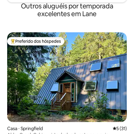
Outros aluguéis por temporada
excelentes em Lane
Preferido dos hóspedes
Entre os melhores preferidos dos hóspedes
Casa ⋅ Springfield
5 de uma a
5 (31)