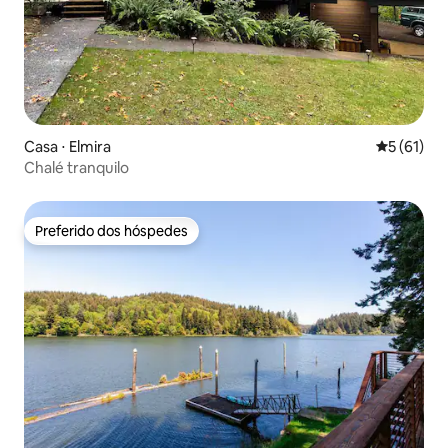
Casa ⋅ Elmira
5 de uma a
5 (61)
Chalé tranquilo
Preferido dos hóspedes
Preferido dos hóspedes