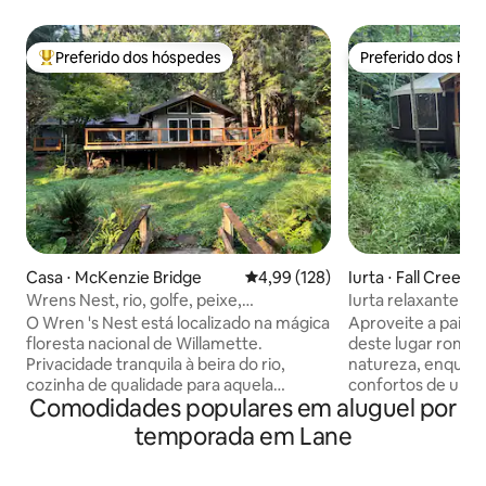
Preferido dos hóspedes
Preferido dos hó
Entre os melhores preferidos dos hóspedes
Preferido dos hó
Casa ⋅ McKenzie Bridge
4,99 de uma avaliação média de 
4,99 (128)
Iurta ⋅ Fall Creek
Wrens Nest, rio, golfe, peixe,
Iurta relaxante pa
caminhada, jangada, relaxe!
O Wren 's Nest está localizado na mágica
Aproveite a pais
floresta nacional de Willamette.
deste lugar român
Privacidade tranquila à beira do rio,
natureza, enquan
cozinha de qualidade para aquela
confortos de um lar. Este Yurt
Comodidades populares em aluguel por
sensação de casa aconchegante.
equipado está ani
Aconchegue-se no sofá ou aproveite a
Nacional de Willam
temporada em Lane
natureza. Relaxe no deck enquanto
Reservatório de Fall Creek
observa o rio Mckenzie, o riacho
ar livre, reconect