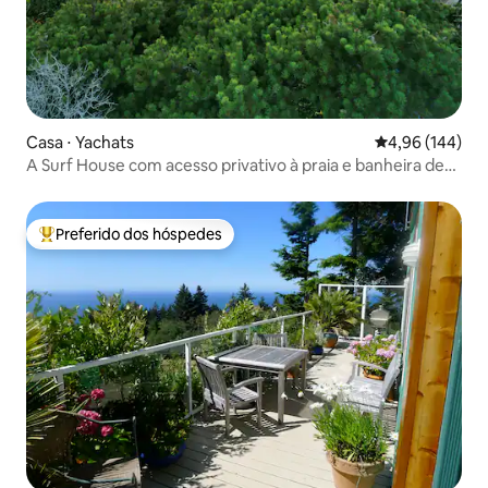
Casa ⋅ Yachats
4,96 de uma av
4,96 (144)
A Surf House com acesso privativo à praia e banheira de
hidromassagem!
Preferido dos hóspedes
Entre os melhores preferidos dos hóspedes