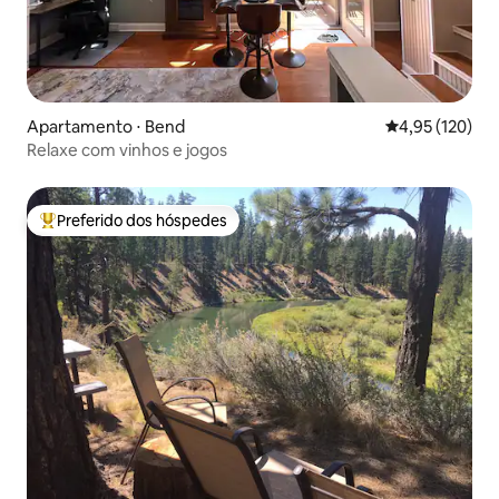
Apartamento ⋅ Bend
4,95 de uma av
4,95 (120)
Relaxe com vinhos e jogos
Preferido dos hóspedes
Entre os melhores preferidos dos hóspedes