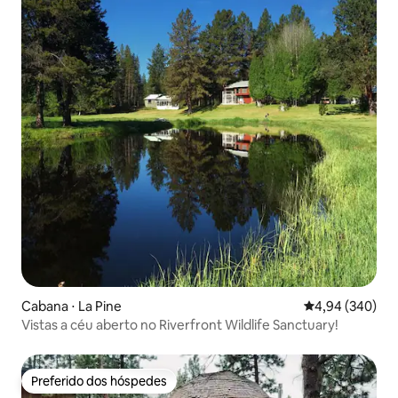
Cabana ⋅ La Pine
4,94 de uma ava
4,94 (340)
Vistas a céu aberto no Riverfront Wildlife Sanctuary!
Preferido dos hóspedes
Preferido dos hóspedes