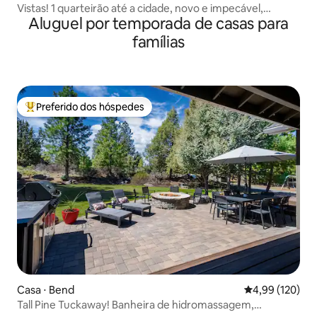
Vistas! 1 quarteirão até a cidade, novo e impecável,
Aluguel por temporada de casas para
animais de estimação ok - Middle
famílias
Preferido dos hóspedes
Entre os melhores preferidos dos hóspedes
Casa ⋅ Bend
4,99 de uma av
4,99 (120)
Tall Pine Tuckaway! Banheira de hidromassagem,