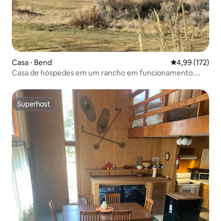
Casa ⋅ Bend
4,99 de uma av
4,99 (172)
Casa de hóspedes em um rancho em funcionamento.
Perto de Bend, OR
Superhost
Superhost