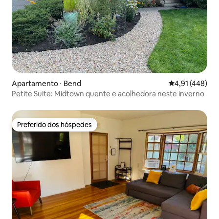
Apartamento ⋅ Bend
4,91 de uma av
4,91 (448)
Petite Suite: Midtown quente e acolhedora neste inverno
Preferido dos hóspedes
Preferido dos hóspedes