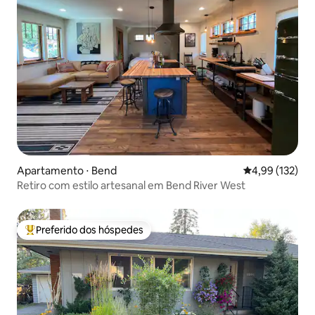
Apartamento ⋅ Bend
4,99 de uma av
4,99 (132)
Retiro com estilo artesanal em Bend River West
Preferido dos hóspedes
Entre os melhores preferidos dos hóspedes