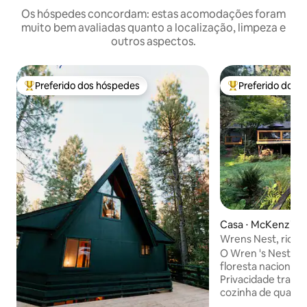
Os hóspedes concordam: estas acomodações foram
muito bem avaliadas quanto a localização, limpeza e
outros aspectos.
Preferido dos hóspedes
Preferido dos 
Entre os melhores preferidos dos hóspedes
Entre os melhore
Casa ⋅ McKenzie B
Wrens Nest, rio, go
caminhada, jangad
O Wren 's Nest est
floresta nacional 
Privacidade tranqui
cozinha de qualid
sensação de casa