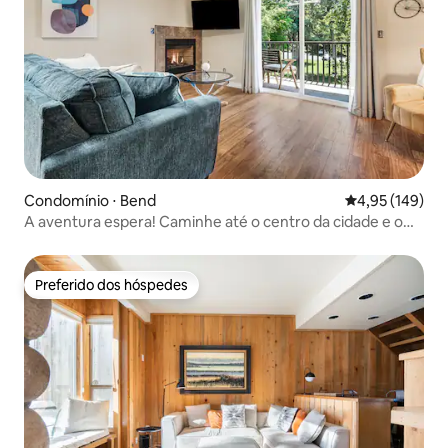
Condomínio ⋅ Bend
4,95 de uma av
4,95 (149)
A aventura espera! Caminhe até o centro da cidade e o
rio!
Preferido dos hóspedes
Preferido dos hóspedes