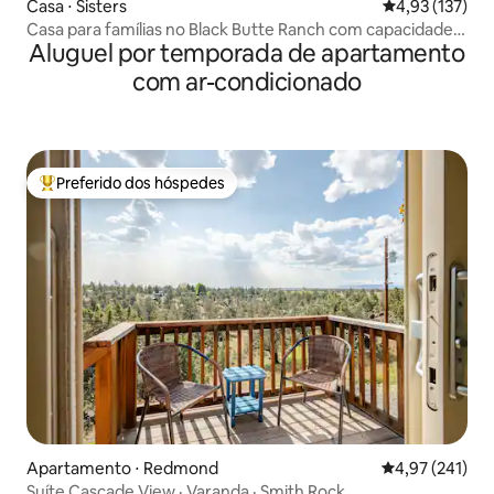
Casa ⋅ Sisters
4,93 de uma av
4,93 (137)
Casa para famílias no Black Butte Ranch com capacidade
Aluguel por temporada de apartamento
para 14 pessoas
com ar-condicionado
Preferido dos hóspedes
Entre os melhores preferidos dos hóspedes
Apartamento ⋅ Redmond
4,97 de uma av
4,97 (241)
Suíte Cascade View · Varanda · Smith Rock