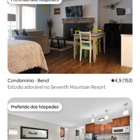
Preferido dos hóspedes
Condomínio ⋅ Bend
4,9 de uma av
4,9 (153)
Estúdio adorável no Seventh Mountain Resort
Preferido dos hóspedes
Preferido dos hóspedes