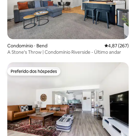
Condomínio ⋅ Bend
4,87 de uma av
4,87 (267)
A Stone's Throw | Condomínio Riverside - Último andar
Preferido dos hóspedes
Preferido dos hóspedes