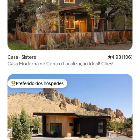
Casa ⋅ Sisters
4,93 de uma av
4,93 (106)
Casa Moderna no Centro Localização Ideal! Cães!
Preferido dos hóspedes
Entre os melhores preferidos dos hóspedes