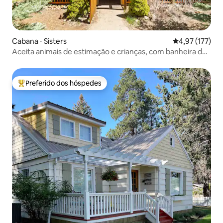
Cabana ⋅ Sisters
4,97 de uma av
4,97 (177)
Aceita animais de estimação e crianças, com banheira de
hidromassagem privativa!
Preferido dos hóspedes
Entre os melhores preferidos dos hóspedes