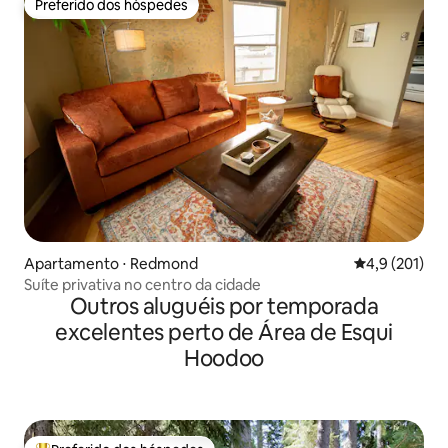
Preferido dos hóspedes
Preferido dos hóspedes
Apartamento ⋅ Redmond
4,9 de uma av
4,9 (201)
Suíte privativa no centro da cidade
Outros aluguéis por temporada
excelentes perto de Área de Esqui
Hoodoo