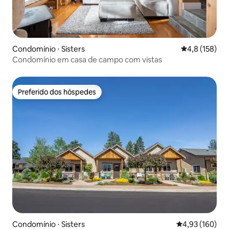
Condomínio ⋅ Sisters
4,8 de uma av
4,8 (158)
Condomínio em casa de campo com vistas
Preferido dos hóspedes
Preferido dos hóspedes
Condomínio ⋅ Sisters
4,93 de uma av
4,93 (160)