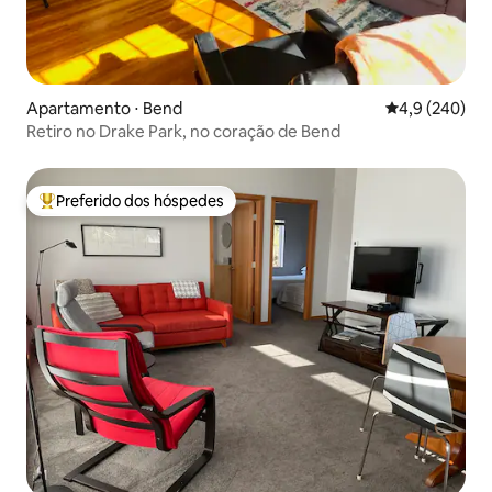
Apartamento ⋅ Bend
4,9 de uma av
4,9 (240)
Retiro no Drake Park, no coração de Bend
Preferido dos hóspedes
Entre os melhores preferidos dos hóspedes