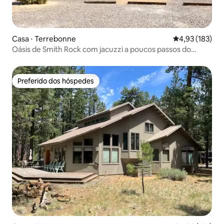
Casa ⋅ Terrebonne
4,93 de uma av
4,93 (183)
Oásis de Smith Rock com jacuzzi a poucos passos do
parque
Preferido dos hóspedes
Preferido dos hóspedes