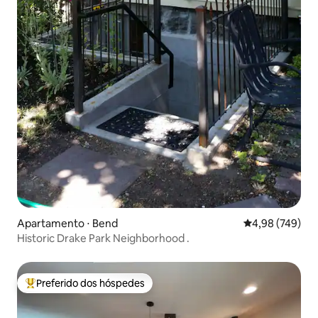
Apartamento ⋅ Bend
4,98 de uma ava
4,98 (749)
Historic Drake Park Neighborhood .
Preferido dos hóspedes
Entre os melhores preferidos dos hóspedes