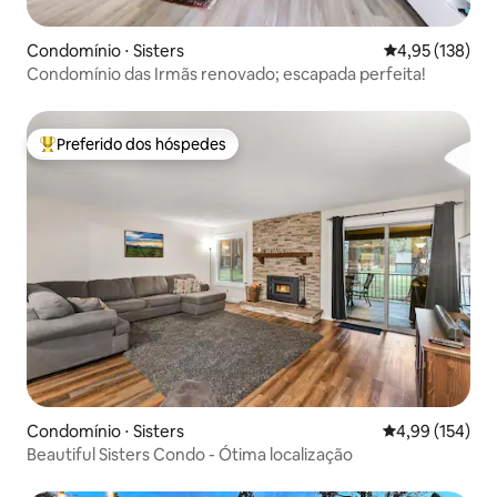
Condomínio ⋅ Sisters
4,95 de uma av
4,95 (138)
Condomínio das Irmãs renovado; escapada perfeita!
Preferido dos hóspedes
Entre os melhores preferidos dos hóspedes
Condomínio ⋅ Sisters
4,99 de uma av
4,99 (154)
Beautiful Sisters Condo - Ótima localização