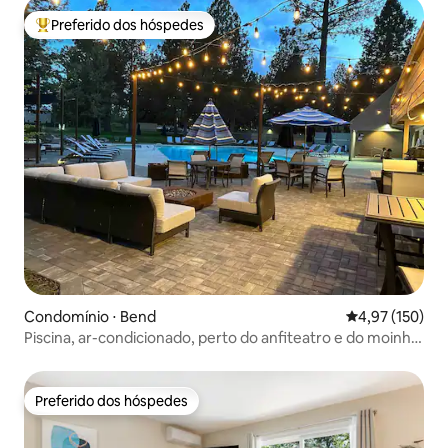
Preferido dos hóspedes
Entre os melhores preferidos dos hóspedes
Condomínio ⋅ Bend
4,97 de uma av
4,97 (150)
Piscina, ar-condicionado, perto do anfiteatro e do moinho
antigo
Preferido dos hóspedes
Preferido dos hóspedes