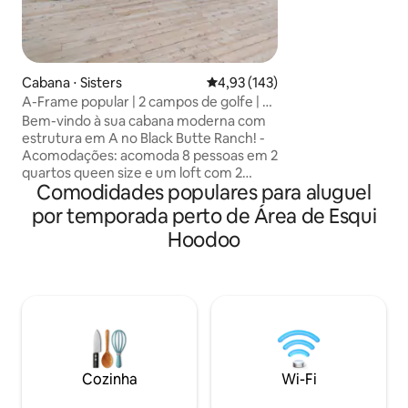
Aconchegue-se no 
natureza. Relaxe 
observa o rio Mcke
encantador ou a o
Cabana ⋅ Sisters
4,93 de uma avaliação média de 
4,93 (143)
Um acre de árvore
A-Frame popular | 2 campos de golfe | 5
oferece um espaç
piscinas
qualquer época do
Bem-vindo à sua cabana moderna com
proximidades, raft
estrutura em A no Black Butte Ranch! -
trilha do rio Mcke
Acomodações: acomoda 8 pessoas em 2
Belknap, cachoeiras
quartos queen size e um loft com 2
Comodidades populares para aluguel
estação de esqui
camas de solteiro, e um andar de baixo -
Lodge. Relaxe, es
Comodidades: relaxe na área de estar
por temporada perto de Área de Esqui
com uma TV Roku; a cozinha do chef
Hoodoo
facilita a preparação das refeições e o
auto check-in garante uma chegada
tranquila - Recreação ensolarada: acesso
a 6 piscinas, incluindo a piscina Paulina
nas proximidades, além de golfe,
pickleball, passeios a cavalo e
caminhadas - Diversão de inverno: 20
minutos de carro até o HooDoo Ski
Cozinha
Wi-Fi
Resort Reserve sua viagem inesquecível
hoje mesmo!