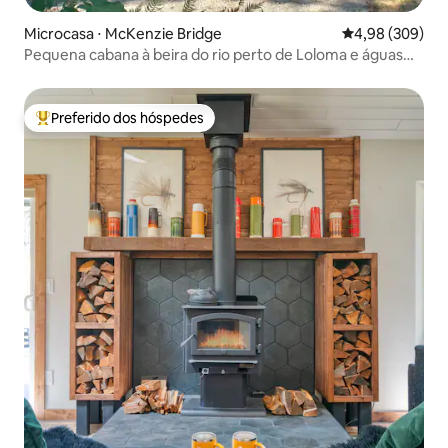
Microcasa ⋅ McKenzie Bridge
4,98 de uma ava
4,98 (309)
Pequena cabana à beira do rio perto de Loloma e águas
termais
Preferido dos hóspedes
Entre os melhores preferidos dos hóspedes