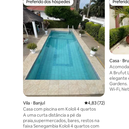
Preferido dos hóspedes
Preferid
Preferido dos hóspedes
Preferid
Casa ⋅ Br
Acomodaç
A Brufut 
elegante 
Gardens. 
Wi-Fi, Net
cozinha 
exuberant
Vila ⋅ Banjul
4,83 de uma avaliação 
4,83 (72)
gambiana.
Casa com piscina em Kololi 4 quartos
e perto d
A uma curta distância a pé da
pontos cu
praia,supermercados, bares, restos na
privativo,
faixa Senegambia Kololi 4 quartos com
lado de f