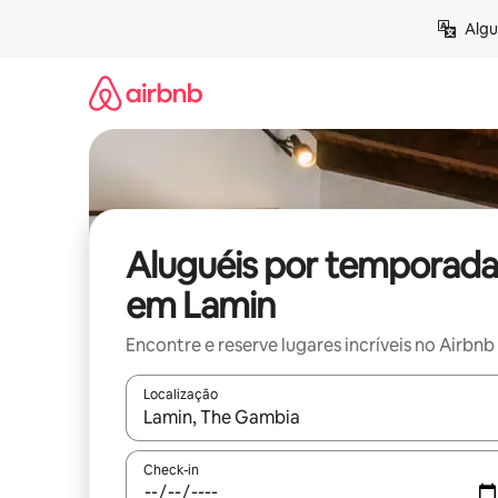
Pular
Algu
para
o
conteúdo
Aluguéis por temporada
em Lamin
Encontre e reserve lugares incríveis no Airbnb
Localização
Quando os resultados estiverem disponíveis, expl
Check-in