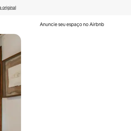
 original
Anuncie seu espaço no Airbnb
 deslizando o dedo na tela.