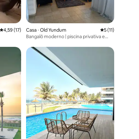
ções
4,59 de uma avaliação média de 5, 17 avaliações
4,59 (17)
Casa ⋅ Old Yundum
5 de uma avaliação
5 (11)
Bangalô moderno | piscina privativa e
pátio
ções