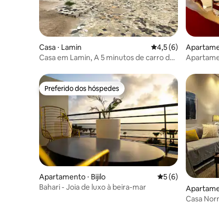
Casa ⋅ Lamin
4,5 de uma avaliação
4,5 (6)
Apartame
Casa em Lamin, A 5 minutos de carro do
Apartame
aeroporto.
Preferido dos hóspedes
Preferido dos hóspedes
Apartamento ⋅ Bijilo
5 de uma avaliação
5 (6)
Bahari - Joia de luxo à beira-mar
Apartame
Casa Nor