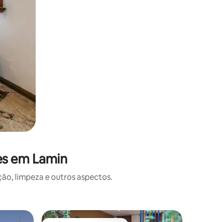
es em Lamin
o, limpeza e outros aspectos.
Apartame