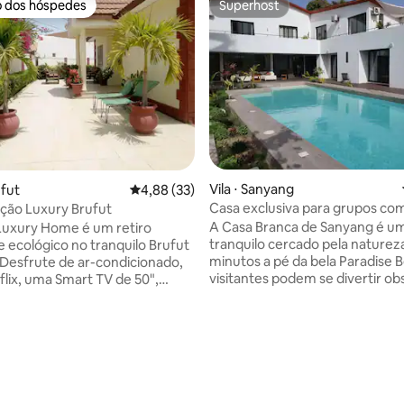
o dos hóspedes
Superhost
o dos hóspedes
Superhost
Vila ⋅ Sanyang
ufut
4,88 de uma avaliação média de 5, 33 avalia
4,88 (33)
Casa exclusiva para grupos co
ão Luxury Brufut
quartos perto da praia
A Casa Branca de Sanyang é um
Luxury Home é um retiro
tranquilo cercado pela natureza.
e ecológico no tranquilo Brufut
minutos a pé da bela Paradise 
Desfrute de ar-condicionado,
visitantes podem se divertir o
flix, uma Smart TV de 50",
a vida selvagem no grande jard
completa e decoração
privativo e relaxar nas áreas de 
e inspirada na cultura
média de 5, 72 avaliações
Com sua espaçosa área de esta
 A apenas 10 minutos da praia
quartos confortáveis, a casa é i
e mercados, restaurantes e
reuniões de família ou férias e
lturais. Inclui estacionamento
mobiliada de acordo com os pa
 câmeras de vigilância ativas do
europeus e vigiada por zelador
ora para maior segurança e