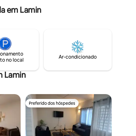
a. Os
negócios ou lazer, reserve para uma
da em Lamin
, e
estadia única!
ulos
ão
ionamento
Ar-condicionado
to no local
m Lamin
Preferido dos hóspedes
Preferido dos hóspedes