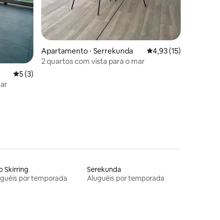
Apartamento ⋅ Serrekunda
4,93 de uma avaliação
4,93 (15)
2 quartos com vista para o mar
5 de uma avaliação média de 5, 3 avaliações
5 (3)
mar
 Skirring
Serekunda
uguéis por temporada
Aluguéis por temporada