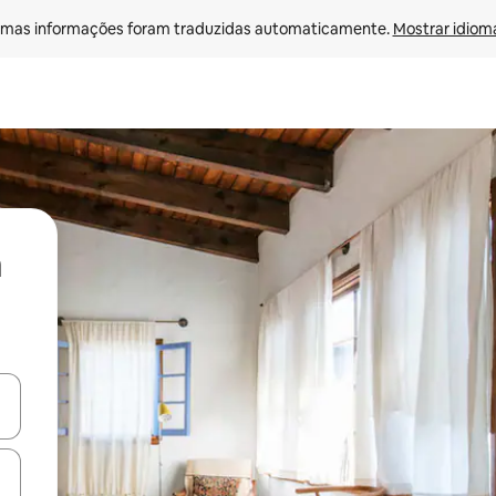
mas informações foram traduzidas automaticamente. 
Mostrar idioma
ore-os usando as seta para cima e para baixo do teclado ou tocando e