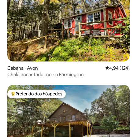
Cabana ⋅ Avon
4,94 de uma av
4,94 (124)
Chalé encantador no rio Farmington
Preferido dos hóspedes
Entre os melhores preferidos dos hóspedes