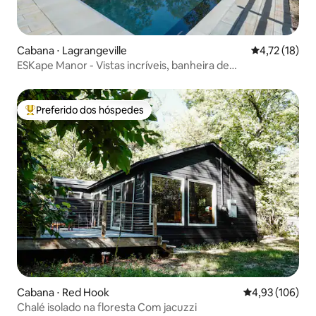
Cabana ⋅ Lagrangeville
4,72 de uma a
4,72 (18)
ESKape Manor - Vistas incríveis, banheira de
hidromassagem e comodidades divertidas
Preferido dos hóspedes
Entre os melhores preferidos dos hóspedes
Cabana ⋅ Red Hook
4,93 de uma av
4,93 (106)
Chalé isolado na floresta Com jacuzzi