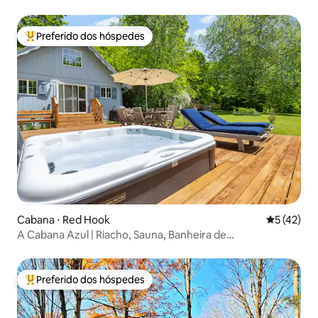
Preferido dos hóspedes
Entre os melhores preferidos dos hóspedes
Cabana ⋅ Red Hook
5 de uma a
5 (42)
A Cabana Azul | Riacho, Sauna, Banheira de
Hidromassagem
Preferido dos hóspedes
Entre os melhores preferidos dos hóspedes