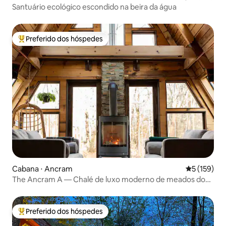
Santuário ecológico escondido na beira da água
Preferido dos hóspedes
Entre os melhores preferidos dos hóspedes
Cabana ⋅ Ancram
5 de uma av
5 (159)
The Ancram A — Chalé de luxo moderno de meados do
século
Preferido dos hóspedes
Entre os melhores preferidos dos hóspedes