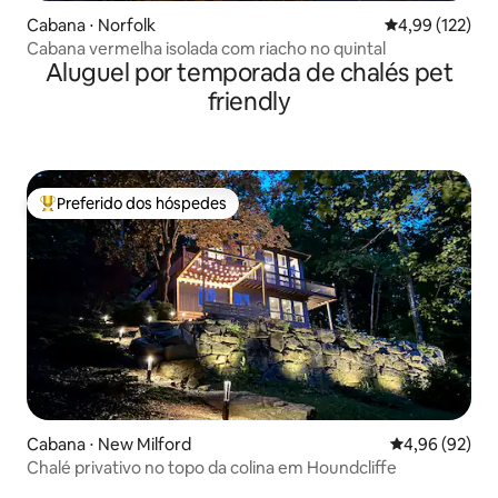
Cabana ⋅ Norfolk
4,99 de uma av
4,99 (122)
Cabana vermelha isolada com riacho no quintal
Aluguel por temporada de chalés pet
friendly
Preferido dos hóspedes
Entre os melhores preferidos dos hóspedes
Cabana ⋅ New Milford
4,96 de uma a
4,96 (92)
Chalé privativo no topo da colina em Houndcliffe