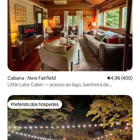
Cabana ⋅ New Fairfield
4,96 de uma ava
4,96 (400)
Little Lake Cabin — acesso ao lago, banheira de
hidromassagem e caiaques
Preferido dos hóspedes
Preferido dos hóspedes