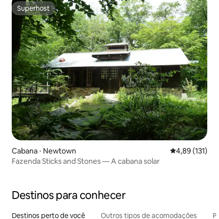
Superhost
Superhost
Cabana ⋅ Newtown
4,89 de uma av
4,89 (131)
Fazenda Sticks and Stones — A cabana solar
Destinos para conhecer
Destinos perto de você
Outros tipos de acomodações
Pr