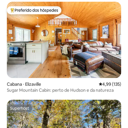
Preferido dos hóspedes
Entre os melhores preferidos dos hóspedes
Cabana ⋅ Elizaville
4,99 de uma av
4,99 (135)
Sugar Mountain Cabin: perto de Hudson e da natureza
Superhost
Superhost