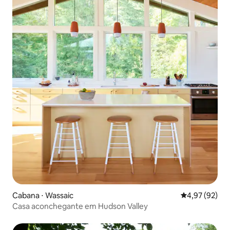
Cabana ⋅ Wassaic
4,97 de uma a
4,97 (92)
Casa aconchegante em Hudson Valley