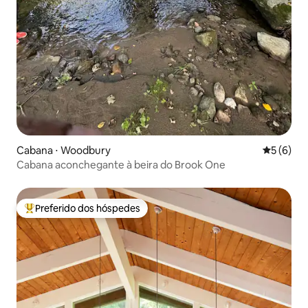
Cabana ⋅ Woodbury
5 de uma 
5 (6)
Cabana aconchegante à beira do Brook One
Preferido dos hóspedes
Entre os melhores preferidos dos hóspedes