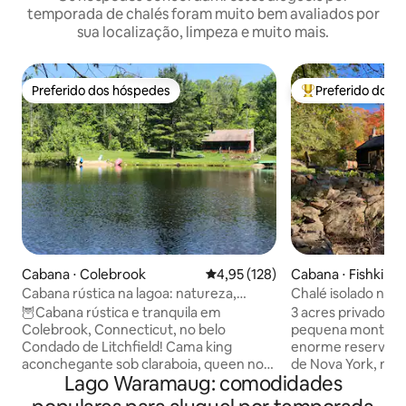
temporada de chalés foram muito bem avaliados por
sua localização, limpeza e muito mais.
Preferido dos hóspedes
Preferido dos 
Preferido dos hóspedes
Entre os melhore
Cabana ⋅ Colebrook
4,95 de uma avaliação média de 
4,95 (128)
Cabana ⋅ Fishkill
Cabana rústica na lagoa: natureza,
Chalé isolado no t
estrelas e serenidade
Beacon e Cold Spr
🦉Cabana rústica e tranquila em
3 acres privados 
Colebrook, Connecticut, no belo
pequena montanha
Condado de Litchfield! Cama king
enorme reserva fl
aconchegante sob claraboia, queen no
de Nova York, mas
Lago Waramaug: comodidades
andar de baixo, fogão a lenha e todos os
bem no interior do
confortos de um lar. Lagoa totalmente
avaliações de 5 estrel