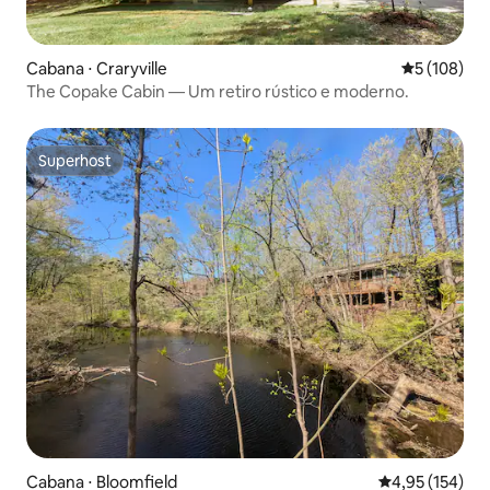
Cabana ⋅ Craryville
5 de uma av
5 (108)
The Copake Cabin — Um retiro rústico e moderno.
Superhost
Superhost
Cabana ⋅ Bloomfield
4,95 de uma av
4,95 (154)