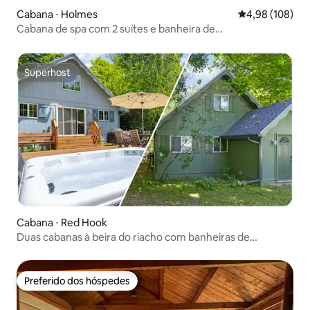
Cabana ⋅ Holmes
4,98 de uma av
4,98 (108)
Cabana de spa com 2 suítes e banheira de
hidromassagem
Superhost
Superhost
Cabana ⋅ Red Hook
Duas cabanas à beira do riacho com banheiras de
hidromassagem + sauna
Preferido dos hóspedes
Preferido dos hóspedes