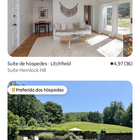
Suíte de hóspedes ⋅ Litchfield
4,97 de uma a
4,97 (36)
Suíte Hemlock Hill
Preferido dos hóspedes
Entre os melhores preferidos dos hóspedes