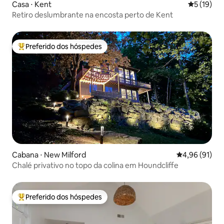
Casa ⋅ Kent
5 de uma a
5 (19)
Retiro deslumbrante na encosta perto de Kent
Preferido dos hóspedes
Entre os melhores preferidos dos hóspedes
Cabana ⋅ New Milford
4,96 de uma a
4,96 (91)
Chalé privativo no topo da colina em Houndcliffe
Preferido dos hóspedes
Entre os melhores preferidos dos hóspedes