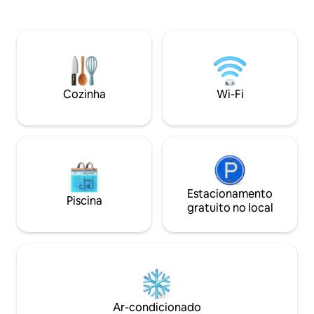
vacas leiteiras pastando na grandeza da
modular, uma mesa
natureza. Venha dizer olá para as vacas
pessoas e área de
no celeiro durante a ordenha ou assista
com uma ilha. Há 
o rebanho atravessar a estrada
de baixo. Uma grande área de dormir no
evocando locais que você pode esperar
andar de cima che
ver em pequenas aldeias agrícolas
cama king-size e
europeias. Você provavelmente nos
chuveiro. Lá fora há uma área de jantar
Cozinha
Wi-Fi
verá em nossos tratores trazendo feno
no pátio e estac
e água para nossas vacas!
garagem dedicada
Estacionamento
Piscina
gratuito no local
Ar-condicionado