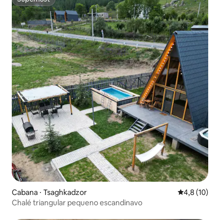
Superhost
Cabana ⋅ Tsaghkadzor
4,8 de uma a
4,8 (10)
Chalé triangular pequeno escandinavo