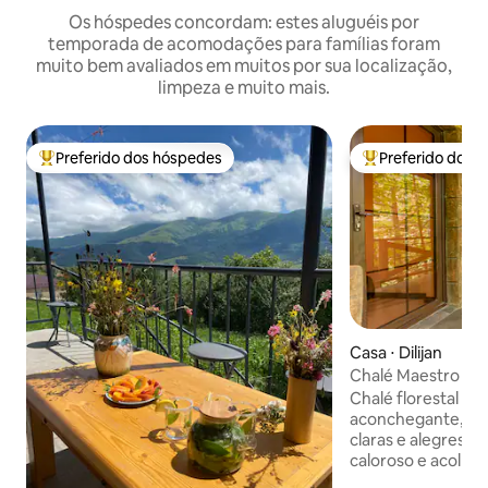
Os hóspedes concordam: estes aluguéis por
temporada de acomodações para famílias foram
muito bem avaliados em muitos por sua localização,
limpeza e muito mais.
Preferido dos hóspedes
Preferido dos 
Entre os melhores preferidos dos hóspedes
Entre os melhore
Casa ⋅ Dilijan
Chalé Maestro Sunr
Dilijan
Chalé florestal il
aconchegante, pr
claras e alegres 
caloroso e acolhed
pacífica floresta de