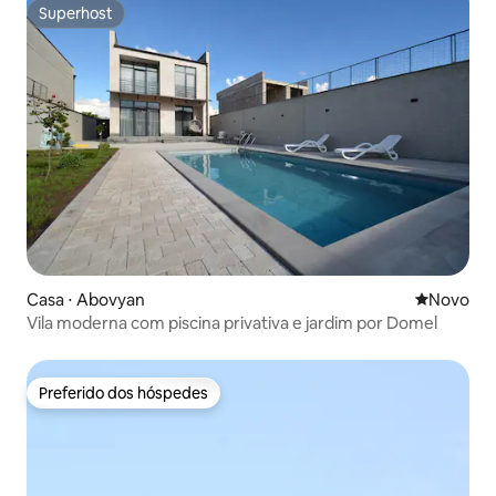
Superhost
Superhost
Casa ⋅ Abovyan
Novo lugar
Novo
Vila moderna com piscina privativa e jardim por Domel
Preferido dos hóspedes
Preferido dos hóspedes