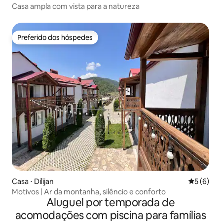
Casa ampla com vista para a natureza
Preferido dos hóspedes
Preferido dos hóspedes
Casa ⋅ Dilijan
5 de uma 
5 (6)
Motivos | Ar da montanha, silêncio e conforto
Aluguel por temporada de
acomodações com piscina para famílias