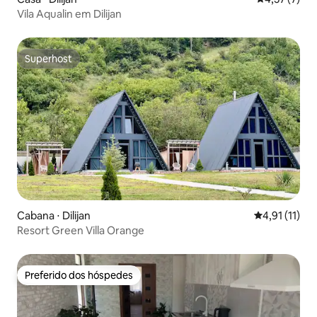
Vila Aqualin em Dilijan
Superhost
Superhost
Cabana ⋅ Dilijan
4,91 de uma a
4,91 (11)
Resort Green Villa Orange
Preferido dos hóspedes
Preferido dos hóspedes