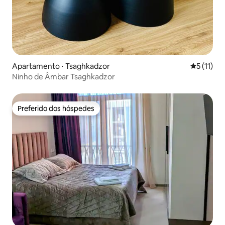
Apartamento ⋅ Tsaghkadzor
5 de uma a
5 (11)
Ninho de Âmbar Tsaghkadzor
Preferido dos hóspedes
Preferido dos hóspedes