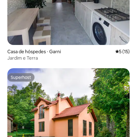
Casa de hóspedes ⋅ Garni
5 de uma a
5 (15)
Jardim e Terra
Superhost
Superhost