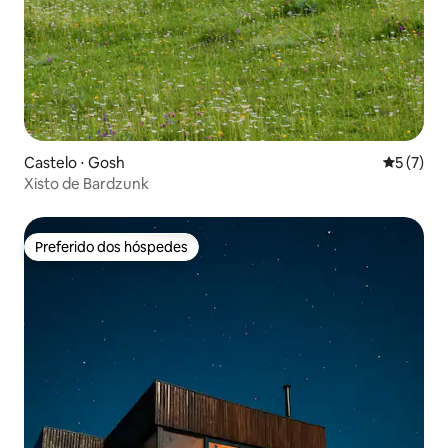
Castelo ⋅ Gosh
5 de uma 
5 (7)
Xisto de Bardzunk
Preferido dos hóspedes
Preferido dos hóspedes