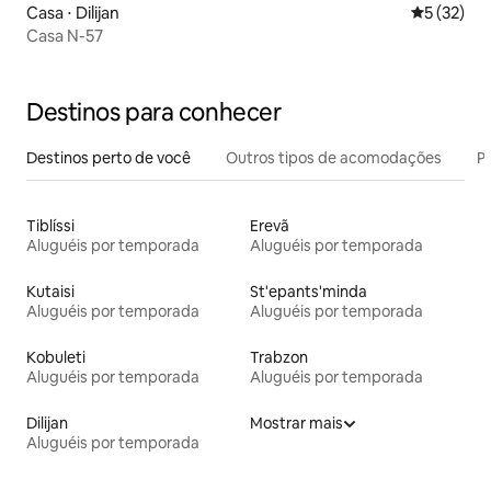
Casa ⋅ Dilijan
5 de uma a
5 (32)
Casa N-57
Destinos para conhecer
Destinos perto de você
Outros tipos de acomodações
Pr
Tiblíssi
Erevã
Aluguéis por temporada
Aluguéis por temporada
Kutaisi
St'epants'minda
Aluguéis por temporada
Aluguéis por temporada
Kobuleti
Trabzon
Aluguéis por temporada
Aluguéis por temporada
Dilijan
Mostrar mais
Aluguéis por temporada