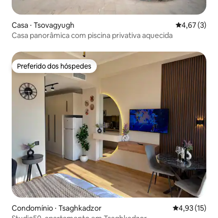
Casa ⋅ Tsovagyugh
4,67 de uma 
4,67 (3)
Casa panorâmica com piscina privativa aquecida
Preferido dos hóspedes
Preferido dos hóspedes
Condomínio ⋅ Tsaghkadzor
4,93 de uma a
4,93 (15)