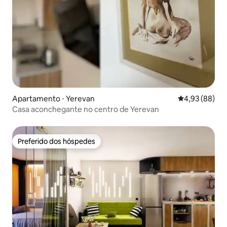
Apartamento ⋅ Yerevan
4,93 de uma a
4,93 (88)
Casa aconchegante no centro de Yerevan
Preferido dos hóspedes
Preferido dos hóspedes