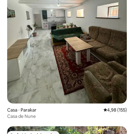
Casa ⋅ Parakar
4,98 de uma av
4,98 (155)
Casa de Nune