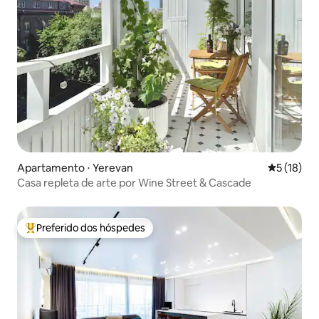
Apartamento ⋅ Yerevan
5 de uma a
5 (18)
Casa repleta de arte por Wine Street & Cascade
Preferido dos hóspedes
Entre os melhores preferidos dos hóspedes