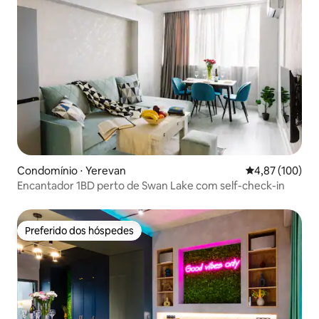
Condomínio ⋅ Yerevan
4,87 de uma av
4,87 (100)
Encantador 1BD perto de Swan Lake com self-check-in
Preferido dos hóspedes
Preferido dos hóspedes