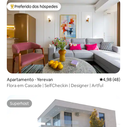
Preferido dos hóspedes
Entre os melhores preferidos dos hóspedes
Apartamento ⋅ Yerevan
4,98 de uma a
4,98 (48)
Flora em Cascade | SelfCheckin | Designer | Artful
Superhost
Superhost