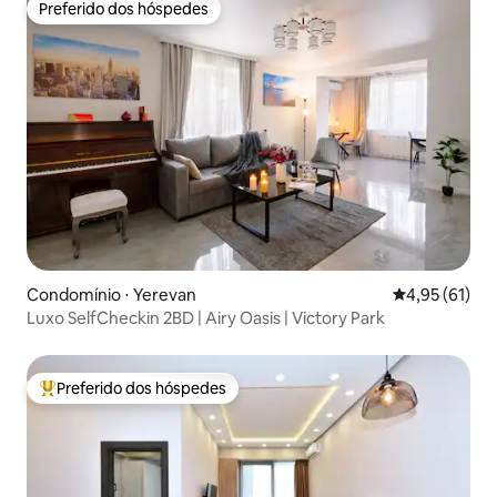
Preferido dos hóspedes
Preferido dos hóspedes
Condomínio ⋅ Yerevan
4,95 de uma a
4,95 (61)
Luxo SelfCheckin 2BD | Airy Oasis | Victory Park
Preferido dos hóspedes
Entre os melhores preferidos dos hóspedes