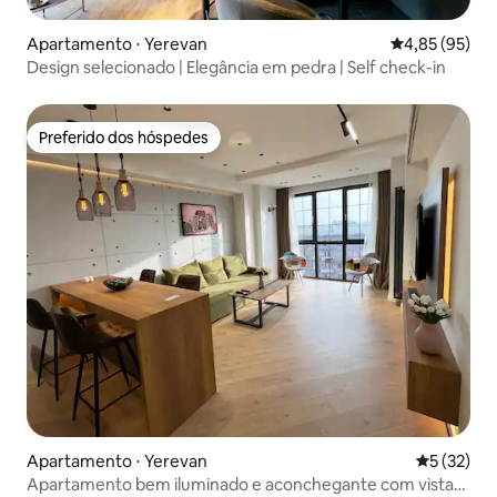
Apartamento ⋅ Yerevan
4,85 de uma a
4,85 (95)
Design selecionado | Elegância em pedra | Self check-in
Preferido dos hóspedes
Preferido dos hóspedes
Apartamento ⋅ Yerevan
5 de uma a
5 (32)
Apartamento bem iluminado e aconchegante com vista