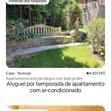
Preferido dos hóspedes
Preferido dos hóspedes
Casa ⋅ Yerevan
4,93 de uma av
4,93 (141)
Apartamento estúdio alegre com belo jardim
Aluguel por temporada de apartamento
com ar-condicionado