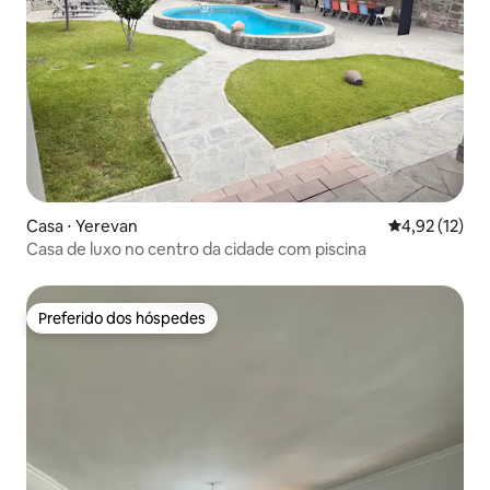
Casa ⋅ Yerevan
4,92 de uma a
4,92 (12)
Casa de luxo no centro da cidade com piscina
Preferido dos hóspedes
Preferido dos hóspedes