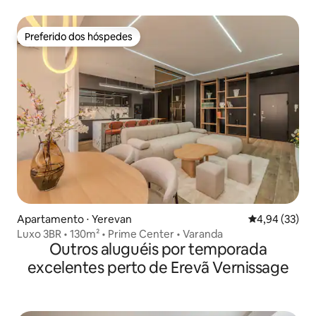
panorâmica
Preferido dos hóspedes
Preferido dos hóspedes
Apartamento ⋅ Yerevan
4,94 de uma a
4,94 (33)
Luxo 3BR • 130m² • Prime Center • Varanda
Outros aluguéis por temporada
excelentes perto de Erevã Vernissage