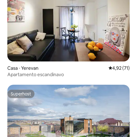
Casa ⋅ Yerevan
4,92 de uma a
4,92 (71)
Apartamento escandinavo
Superhost
Superhost