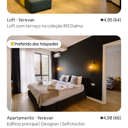
Loft ⋅ Yerevan
4,95 de uma a
4,95 (64)
Loft com terraço na coleção RIS Dalma
Preferido dos hóspedes
Entre os melhores preferidos dos hóspedes
Apartamento ⋅ Yerevan
4,98 de uma av
4,98 (66)
Edifício principal | Designer | Selfcheckin