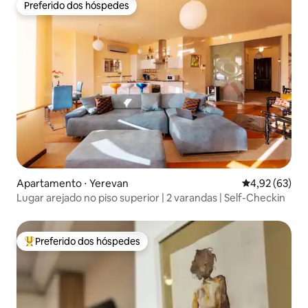
Preferido dos hóspedes
Preferido dos hóspedes
Apartamento ⋅ Yerevan
4,92 de uma a
4,92 (63)
Lugar arejado no piso superior | 2 varandas | Self-Checkin
Preferido dos hóspedes
Entre os melhores preferidos dos hóspedes