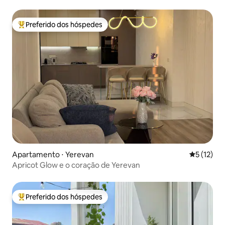
Preferido dos hóspedes
Entre os melhores preferidos dos hóspedes
Apartamento ⋅ Yerevan
5 de uma a
5 (12)
Apricot Glow e o coração de Yerevan
Preferido dos hóspedes
Entre os melhores preferidos dos hóspedes