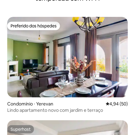
Preferido dos hóspedes
Preferido dos hóspedes
Condomínio ⋅ Yerevan
4,94 de uma a
4,94 (50)
Lindo apartamento novo com jardim e terraço
Superhost
Superhost