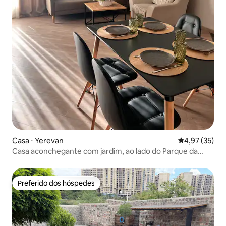
Casa ⋅ Yerevan
4,97 de uma a
4,97 (35)
Casa aconchegante com jardim, ao lado do Parque da
Vitória
Preferido dos hóspedes
Preferido dos hóspedes