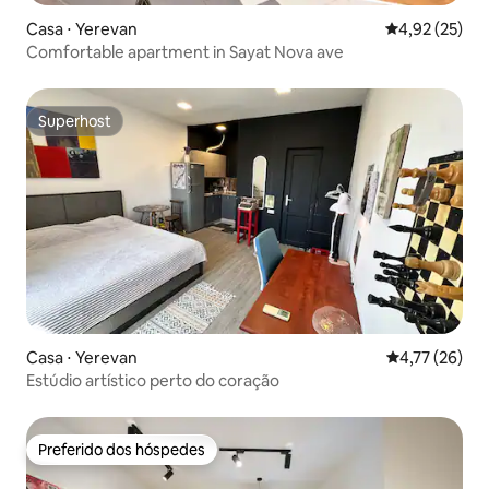
Casa ⋅ Yerevan
4,92 de uma a
4,92 (25)
Comfortable apartment in Sayat Nova ave
Superhost
Superhost
Casa ⋅ Yerevan
4,77 de uma a
4,77 (26)
Estúdio artístico perto do coração
Preferido dos hóspedes
Preferido dos hóspedes