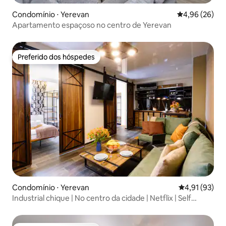
Condomínio ⋅ Yerevan
4,96 de uma a
4,96 (26)
Apartamento espaçoso no centro de Yerevan
Preferido dos hóspedes
Preferido dos hóspedes
Condomínio ⋅ Yerevan
4,91 de uma a
4,91 (93)
Industrial chique | No centro da cidade | Netflix | Self
check-in