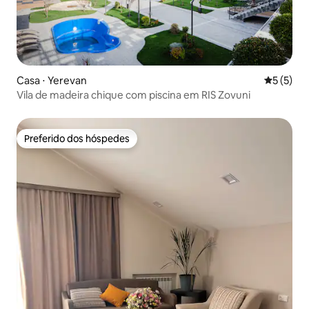
Casa ⋅ Yerevan
5 de uma 
5 (5)
Vila de madeira chique com piscina em RIS Zovuni
Preferido dos hóspedes
Preferido dos hóspedes