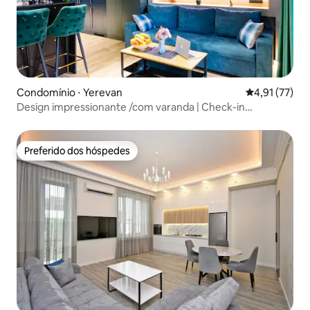
Condomínio ⋅ Yerevan
4,91 de uma a
4,91 (77)
Design impressionante /com varanda | Check-in
autônomo
Preferido dos hóspedes
Preferido dos hóspedes