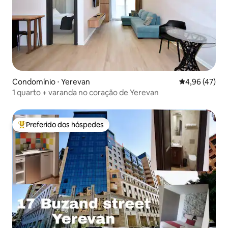
Condomínio ⋅ Yerevan
4,96 de uma a
4,96 (47)
1 quarto + varanda no coração de Yerevan
Preferido dos hóspedes
Entre os melhores preferidos dos hóspedes