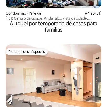
Condomínio ⋅ Yerevan
4,95 de uma a
4,95 (81)
(181) Centro da cidade. Andar alto, vista da cidade,
Aluguel por temporada de casas para
varanda.
famílias
Preferido dos hóspedes
Preferido dos hóspedes