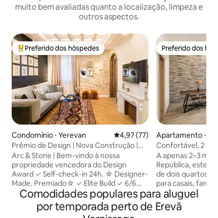
muito bem avaliadas quanto a localização, limpeza e
outros aspectos.
Preferido dos hóspedes
Preferido dos hó
Entre os melhores preferidos dos hóspedes
Preferido dos hó
Condomínio ⋅ Yerevan
4,97 de uma avaliação média de
4,97 (77)
Apartamento ⋅ Ye
Prêmio de Design | Nova Construção |
Confortável, 2 qua
Check-in Autônomo
da República
Arc & Stone | Bem-vindo à nossa
A apenas 2–3 minu
propriedade vencedora do Design
República, este 
Award ✓ Self-check-in 24h. ☆ Designer-
de dois quartos é
Made. Premiado☆ ✓ Elite Build ✓ 6/6
para casais, famíli
Comodidades populares para aluguel
andar, ✓ New Modern Lifts Localização
de negócios que v
✓ Central ✓ 50 m ² Aquecimento ✓
Yerevan. Você terá dois quartos
por temporada perto de Erevã
Central e Refrigeração ✓ Smart Tv WI-FI
separados com ca