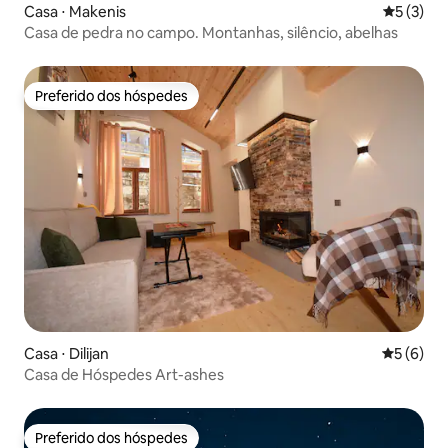
Casa ⋅ Makenis
5 de uma 
5 (3)
Casa de pedra no campo. Montanhas, silêncio, abelhas
Preferido dos hóspedes
Preferido dos hóspedes
Casa ⋅ Dilijan
5 de uma 
5 (6)
Casa de Hóspedes Art-ashes
Preferido dos hóspedes
Preferido dos hóspedes