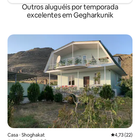
Outros aluguéis por temporada
excelentes em Gegharkunik
Casa ⋅ Shoghakat
4,73 de uma a
4,73 (22)