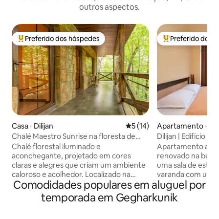
outros aspectos.
Preferido dos hóspedes
Preferido dos 
Entre os melhores preferidos dos hóspedes
Entre os melhore
Casa ⋅ Dilijan
5 de uma avaliação média de
5 (14)
Apartamento ⋅ Dili
Chalé Maestro Sunrise na floresta de
Dilijan | Edifício L
Dilijan
autônomo
Chalé florestal iluminado e
Apartamento aco
aconchegante, projetado em cores
renovado na bela D
claras e alegres que criam um ambiente
uma sala de estar
caloroso e acolhedor. Localizado na
varanda com uma 
Comodidades populares em aluguel por
pacífica floresta de Dilijan, este chalé
Perfeito para casai
conta com uma grande varanda,
O sofá pode ser u
temporada em Gegharkunik
perfeita para curtir o ar puro da
hóspede extra. Inclui: ◦ Self check
montanha e vistas relaxantes. Os
com cofre eletrôni