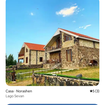
Casa ⋅ Norashen
5 de uma 
5 (3)
Lago Sevan