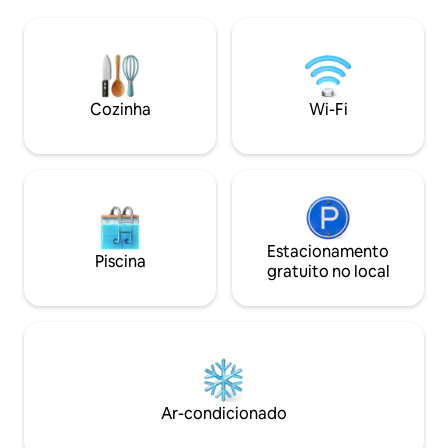
hóspedes podem usufruir de um quintal
Máquina de lavar 
privativo com churrasqueira e de uma
roupa de cama ◦ M
cozinha totalmente equipada, tornando-
Aquecimento ◦ Va
o ideal para famílias, casais ou amigos em
deslumbrante ❤️ FYI Os anfitriõe
busca de um refúgio confortável na
feedback excepcio
natureza. ✅ Inclui: Interior iluminado
Disponível 24 horas
Cozinha
Wi-Fi
Varanda grande Pátio Churrasco
semana, para os 
Cozinha Localização da floresta
Estacionamento
Piscina
gratuito no local
Ar-condicionado