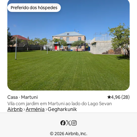
Preferido dos hóspedes
Preferido dos hóspedes
Casa ⋅ Martuni
4,96 de uma a
4,96 (28)
Vila com jardim em Martuni ao lado do Lago Sevan
Airbnb
Arménia
Gegharkunik
© 2026 Airbnb, Inc.