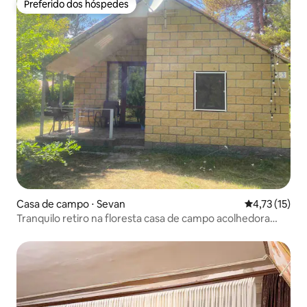
Preferido dos hóspedes
Preferido dos hóspedes
Casa de campo ⋅ Sevan
4,73 de uma a
4,73 (15)
Tranquilo retiro na floresta casa de campo acolhedora
perto de Sevan