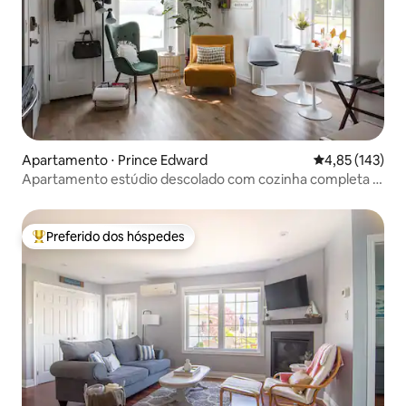
Apartamento ⋅ Prince Edward
4,85 de uma av
4,85 (143)
Apartamento estúdio descolado com cozinha completa a
5 minutos da Main St
Preferido dos hóspedes
Entre os melhores preferidos dos hóspedes