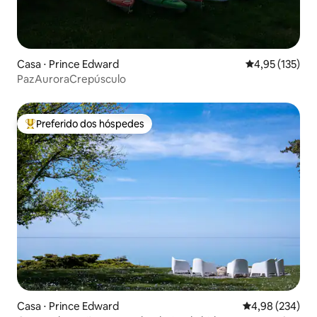
Casa ⋅ Prince Edward
4,95 de uma av
4,95 (135)
PazAuroraCrepúsculo
Preferido dos hóspedes
Entre os melhores preferidos dos hóspedes
Casa ⋅ Prince Edward
4,98 de uma ava
4,98 (234)