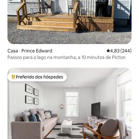
Casa ⋅ Prince Edward
4,83 de uma ava
4,83 (244)
Passos para o lago na montanha, a 10 minutos de Picton
Preferido dos hóspedes
Entre os melhores preferidos dos hóspedes