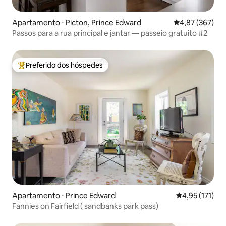
Apartamento ⋅ Picton, Prince Edward
4,87 de uma av
4,87 (367)
Passos para a rua principal e jantar — passeio gratuito #2
Preferido dos hóspedes
Entre os melhores preferidos dos hóspedes
Apartamento ⋅ Prince Edward
4,95 de uma av
4,95 (171)
Fannies on Fairfield ( sandbanks park pass)