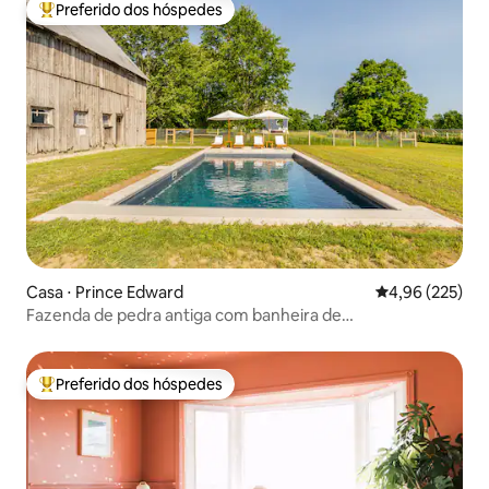
Preferido dos hóspedes
Entre os melhores preferidos dos hóspedes
Casa ⋅ Prince Edward
4,96 de uma av
4,96 (225)
Fazenda de pedra antiga com banheira de
hidromassagem e piscina aquecida
Preferido dos hóspedes
Entre os melhores preferidos dos hóspedes