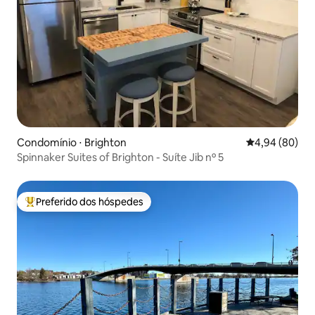
Condomínio ⋅ Brighton
4,94 de uma av
4,94 (80)
Spinnaker Suites of Brighton - Suíte Jib nº 5
Preferido dos hóspedes
Entre os melhores preferidos dos hóspedes