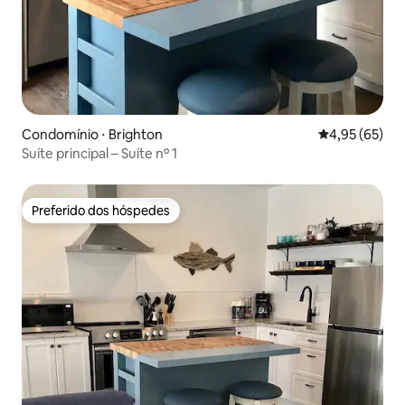
Condomínio ⋅ Brighton
4,95 de uma a
4,95 (65)
Suíte principal – Suíte nº 1
Preferido dos hóspedes
Preferido dos hóspedes