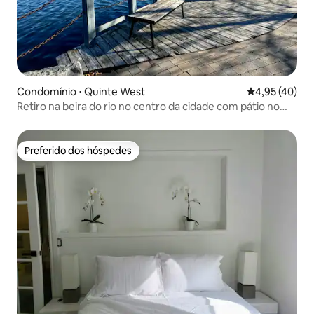
Condomínio ⋅ Quinte West
4,95 de uma a
4,95 (40)
Retiro na beira do rio no centro da cidade com pátio no
terraço
Preferido dos hóspedes
Preferido dos hóspedes