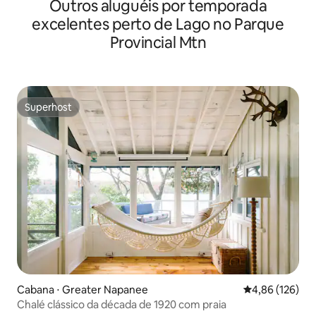
Outros aluguéis por temporada
excelentes perto de Lago no Parque
Provincial Mtn
Superhost
Superhost
Cabana ⋅ Greater Napanee
4,86 de uma av
4,86 (126)
Chalé clássico da década de 1920 com praia