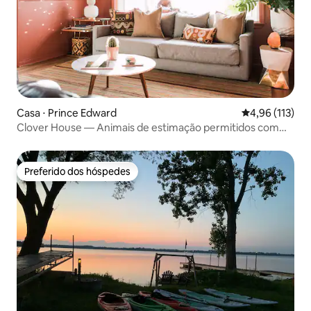
Casa ⋅ Prince Edward
4,96 de uma av
4,96 (113)
Clover House — Animais de estimação permitidos com
banheira de hidromassagem e passe para a praia
Preferido dos hóspedes
Preferido dos hóspedes