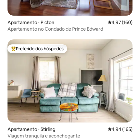
Apartamento ⋅ Picton
4,97 de uma av
4,97 (160)
Apartamento no Condado de Prince Edward
Preferido dos hóspedes
Entre os melhores preferidos dos hóspedes
Apartamento ⋅ Stirling
4,94 de uma av
4,94 (165)
Viagem tranquila e aconchegante