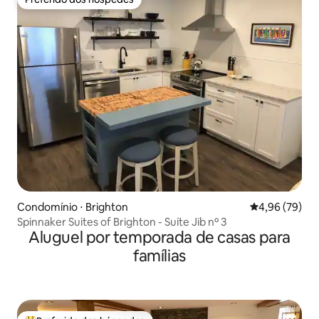
Preferido dos hóspedes
Condomínio ⋅ Brighton
4,96 de uma a
4,96 (79)
Spinnaker Suites of Brighton - Suíte Jib nº 3
Aluguel por temporada de casas para
famílias