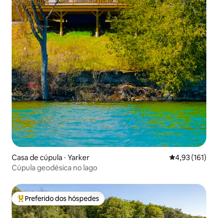
Casa de cúpula ⋅ Yarker
4,93 de uma av
4,93 (161)
Cúpula geodésica no lago
Preferido dos hóspedes
Entre os melhores preferidos dos hóspedes