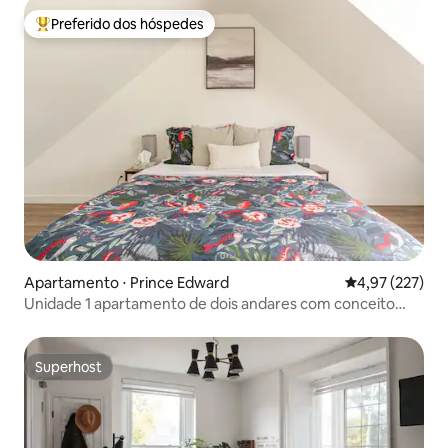
Preferido dos hóspedes
Entre os melhores preferidos dos hóspedes
Apartamento ⋅ Prince Edward
4,97 de uma av
4,97 (227)
Unidade 1 apartamento de dois andares com conceito
aberto
Superhost
Superhost