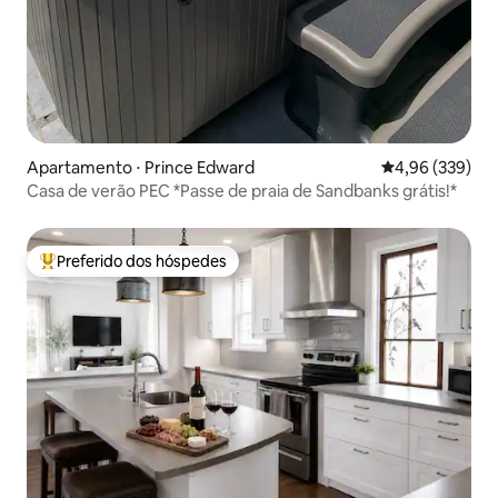
Apartamento ⋅ Prince Edward
4,96 de uma ava
4,96 (339)
Casa de verão PEC *Passe de praia de Sandbanks grátis!*
Preferido dos hóspedes
Entre os melhores preferidos dos hóspedes