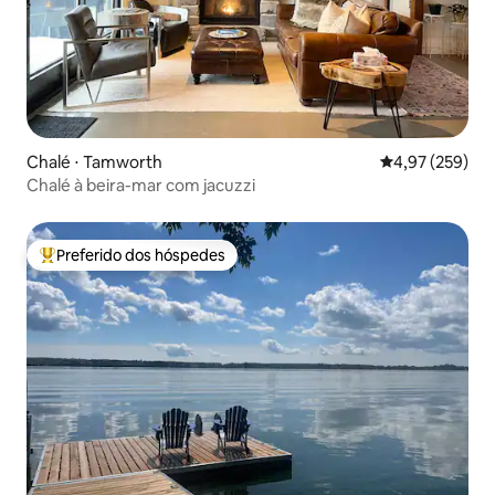
Chalé ⋅ Tamworth
4,97 de uma av
4,97 (259)
Chalé à beira-mar com jacuzzi
Preferido dos hóspedes
Entre os melhores preferidos dos hóspedes