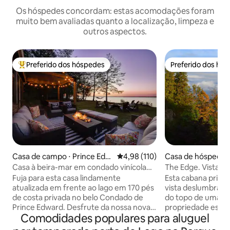
Os hóspedes concordam: estas acomodações foram
muito bem avaliadas quanto a localização, limpeza e
outros aspectos.
Preferido dos hóspedes
Preferido dos hó
Entre os melhores preferidos dos hóspedes
Preferido dos hó
Casa de campo ⋅ Prince Edw
4,98 de uma avaliação média de 
4,98 (110)
Casa de hóspedes 
ard
dward
Casa à beira-mar em condado vinícola
The Edge. Vista d
c/SAUNA e BANHEIRA DE
Friendly
Fuja para esta casa lindamente
Esta cabana priva
HIDROMASSAGEM
atualizada em frente ao lago em 170 pés
vista deslumbran
de costa privada no belo Condado de
do topo de uma es
Prince Edward. Desfrute da nossa nova
propriedade está l
Comodidades populares para aluguel
sauna com vista panorâmica, banheira
imediatamente a l
de hidromassagem e chuveiro ao ar
Mountain Provincial Park. Dê