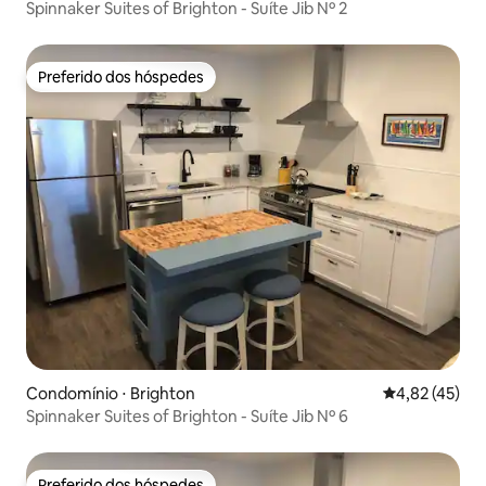
Spinnaker Suites of Brighton - Suíte Jib Nº 2
Preferido dos hóspedes
Preferido dos hóspedes
Condomínio ⋅ Brighton
4,82 de uma a
4,82 (45)
Spinnaker Suites of Brighton - Suíte Jib Nº 6
Preferido dos hóspedes