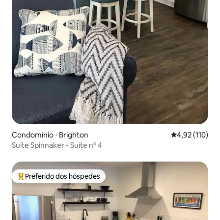
Condomínio ⋅ Brighton
4,92 de uma av
4,92 (110)
Suíte Spinnaker - Suíte nº 4
Preferido dos hóspedes
Entre os melhores preferidos dos hóspedes