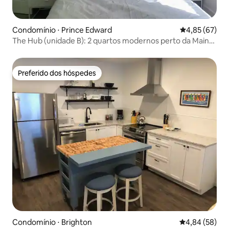
Condomínio ⋅ Prince Edward
4,85 de uma a
4,85 (67)
The Hub (unidade B): 2 quartos modernos perto da Main
St Picton
Preferido dos hóspedes
Preferido dos hóspedes
Condomínio ⋅ Brighton
4,84 de uma a
4,84 (58)