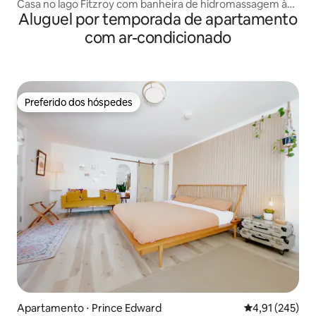
Casa no lago Fitzroy com banheira de hidromassagem à
Aluguel por temporada de apartamento
beira-mar
com ar-condicionado
Preferido dos hóspedes
Preferido dos hóspedes
Apartamento ⋅ Prince Edward
4,91 de uma av
4,91 (245)