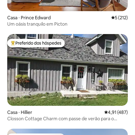
Casa ⋅ Prince Edward
5 de uma av
5 (212)
Um oásis tranquilo em Picton
Preferido dos hóspedes
Entre os melhores preferidos dos hóspedes
Casa ⋅ Hillier
4,91 de uma av
4,91 (487)
Closson Cottage Charm com passe de verão para o
parque