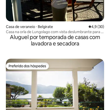
Casa de veraneio ⋅ Belgirate
4,9 de uma a
4,9 (30)
Casa na orla de Lungolago com vista deslumbrante para o
Aluguel por temporada de casas com
lago
lavadora e secadora
Preferido dos hóspedes
Preferido dos hóspedes