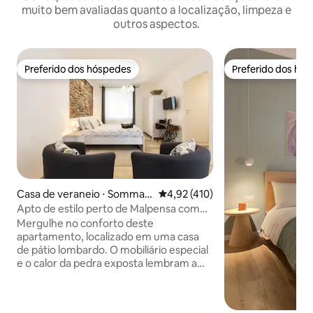
muito bem avaliadas quanto a localização, limpeza e
outros aspectos.
Preferido dos hóspedes
Preferido dos hó
Preferido dos hóspedes
Preferido dos hó
Casa de veraneio ⋅ Somma L
4,92 de uma avaliação média de 
4,92 (410)
ombardo
Apto de estilo perto de Malpensa com
transporte gratuito
Mergulhe no conforto deste
apartamento, localizado em uma casa
de pátio lombardo. O mobiliário especial
e o calor da pedra exposta lembram a
vida antiga da região, agora um centro
aeroportuário, tornando a sua estadia
uma viagem, não uma parada. CIR: