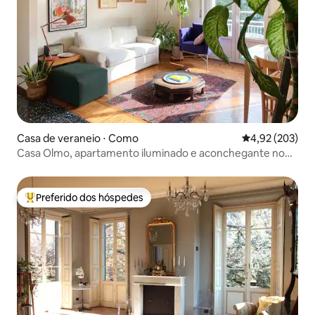
e garantir uma ótima organização;
alternativamente, é possível chegar a pé
ao ponto de encontro.
Casa de veraneio ⋅ Como
4,92 de uma av
4,92 (203)
Casa Olmo, apartamento iluminado e aconchegante no
Lago de Como
Preferido dos hóspedes
Entre os melhores preferidos dos hóspedes