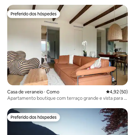
Preferido dos hóspedes
Preferido dos hóspedes
Casa de veraneio ⋅ Como
4,92 de uma a
4,92 (50)
Apartamento boutique com terraço grande e vista para o
lago
Preferido dos hóspedes
Preferido dos hóspedes