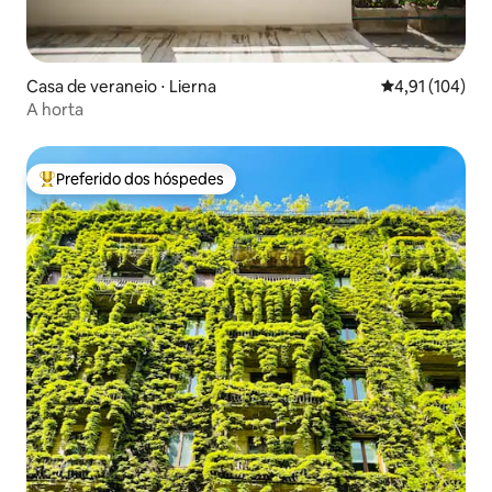
Casa de veraneio ⋅ Lierna
4,91 de uma av
4,91 (104)
A horta
Preferido dos hóspedes
Entre os melhores preferidos dos hóspedes