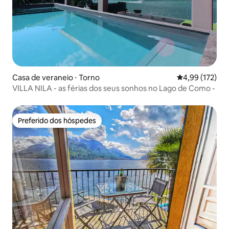
Casa de veraneio ⋅ Torno
4,99 de uma av
4,99 (172)
VILLA NILA - as férias dos seus sonhos no Lago de Como -
Preferido dos hóspedes
Preferido dos hóspedes