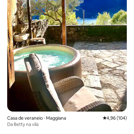
Casa de veraneio ⋅ Maggiana
4,96 de uma av
4,96 (104)
Da Betty na vila