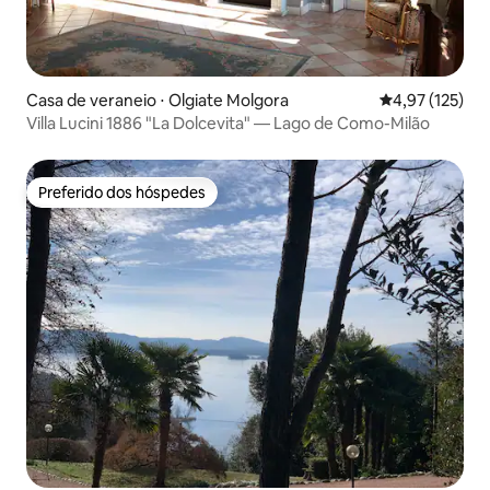
Casa de veraneio ⋅ Olgiate Molgora
4,97 de uma av
4,97 (125)
Villa Lucini 1886 "La Dolcevita" — Lago de Como-Milão
Preferido dos hóspedes
Preferido dos hóspedes