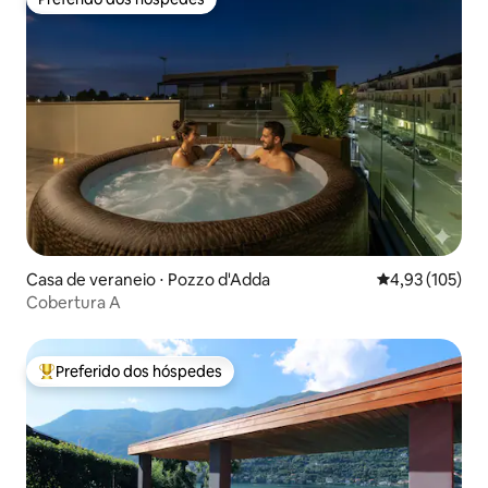
Preferido dos hóspedes
Casa de veraneio ⋅ Pozzo d'Adda
4,93 de uma av
4,93 (105)
Cobertura A
Preferido dos hóspedes
Entre os melhores preferidos dos hóspedes