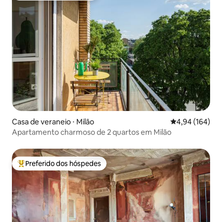
Casa de veraneio ⋅ Milão
4,94 de uma av
4,94 (164)
Apartamento charmoso de 2 quartos em Milão
Preferido dos hóspedes
Entre os melhores preferidos dos hóspedes