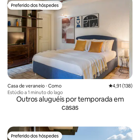
Preferido dos hóspedes
Preferido dos hóspedes
Casa de veraneio ⋅ Como
4,91 de uma av
4,91 (138)
Estúdio a 1 minuto do lago
Outros aluguéis por temporada em
casas
Preferido dos hóspedes
Preferido dos hóspedes