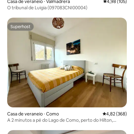
Casa de veraneio ⋅ Valmadrera
4,98 de uma av
4,98 (105)
O tribunal de Luigia (097083CNI00004)
Superhost
Superhost
Casa de veraneio ⋅ Como
4,82 de uma ava
4,82 (368)
A 2 minutos a pé do Lago de Como, perto do Hilton,
chuveiro grande