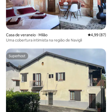
Casa de veraneio ⋅ Milão
4,99 de uma a
4,99 (87)
Uma cobertura intimista na região de Navigli
Superhost
Superhost