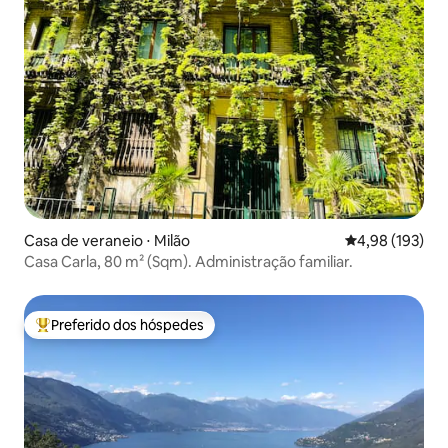
Casa de veraneio ⋅ Milão
4,98 de uma av
4,98 (193)
Casa Carla, 80 m² (Sqm). Administração familiar.
Preferido dos hóspedes
Entre os melhores preferidos dos hóspedes