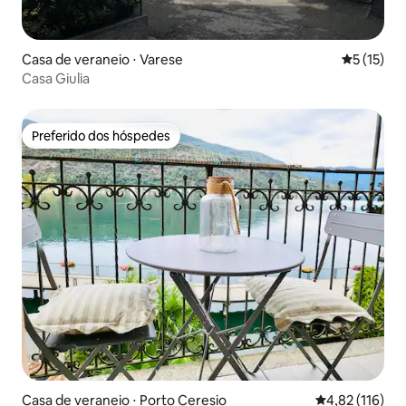
Casa de veraneio ⋅ Varese
5 de uma a
5 (15)
Casa Giulia
Preferido dos hóspedes
Preferido dos hóspedes
Casa de veraneio ⋅ Porto Ceresio
4,82 de uma av
4,82 (116)