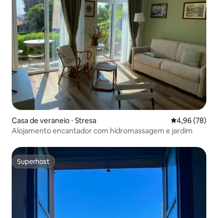
Casa de veraneio ⋅ Stresa
4,96 de uma a
4,96 (78)
Alojamento encantador com hidromassagem e jardim
Superhost
Superhost