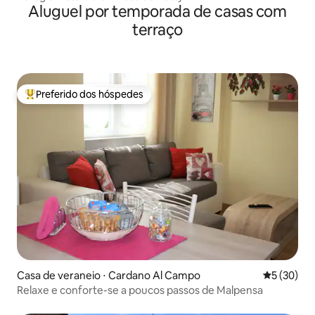
Aluguel por temporada de casas com
terraço
Preferido dos hóspedes
Entre os melhores preferidos dos hóspedes
Casa de veraneio ⋅ Cardano Al Campo
5 de uma a
5 (30)
Relaxe e conforte-se a poucos passos de Malpensa