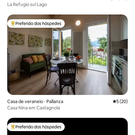
La Refugio sul Lago
Preferido dos hóspedes
Entre os melhores preferidos dos hóspedes
Casa de veraneio ⋅ Pallanza
5 de uma a
5 (20)
Casa Nina em Castagnola
Preferido dos hóspedes
Entre os melhores preferidos dos hóspedes