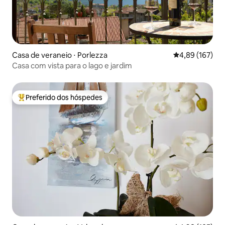
Casa de veraneio ⋅ Porlezza
4,89 de uma av
4,89 (167)
Casa com vista para o lago e jardim
Preferido dos hóspedes
Entre os melhores preferidos dos hóspedes