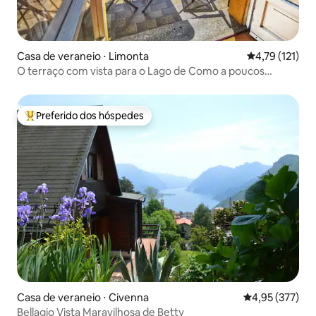
Casa de veraneio ⋅ Limonta
4,79 de uma av
4,79 (121)
O terraço com vista para o Lago de Como a poucos
passos de Bellagio
Preferido dos hóspedes
Entre os melhores preferidos dos hóspedes
Casa de veraneio ⋅ Civenna
4,95 de uma av
4,95 (377)
Bellagio Vista Maravilhosa de Betty