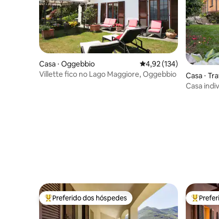
Casa ⋅ Oggebbio
4,92 de uma avaliação m
4,92 (134)
Villette fico no Lago Maggiore, Oggebbio
Casa ⋅ T
Casa indi
de Monat
Preferido dos hóspedes
Prefe
Entre os melhores preferidos dos hóspedes
Entre os