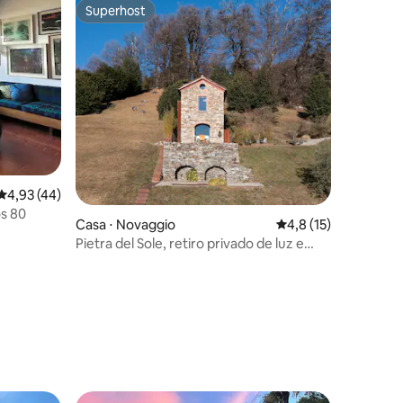
Superhost
Superhost
4,93 de uma avaliação média de 5, 44 avaliações
4,93 (44)
os 80
Casa ⋅ Novaggio
4,8 de uma avaliação
4,8 (15)
Pietra del Sole, retiro privado de luz e
silêncio
ções