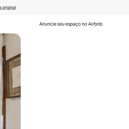
 original
Anuncie seu espaço no Airbnb
 deslizando o dedo na tela.