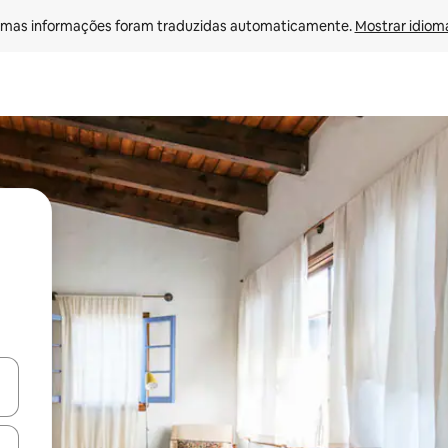
mas informações foram traduzidas automaticamente. 
Mostrar idioma
ore-os usando as seta para cima e para baixo do teclado ou tocando e