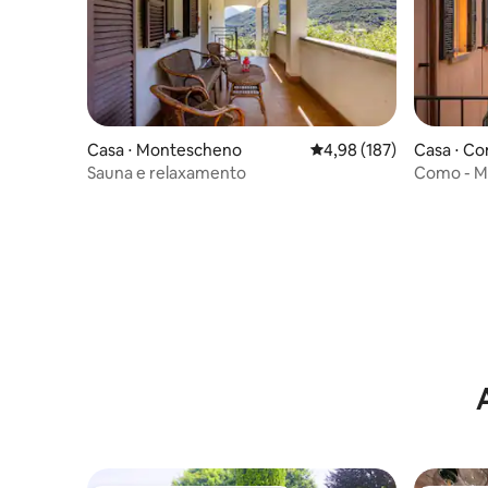
Casa ⋅ Montescheno
4,98 de uma avaliação m
4,98 (187)
Casa ⋅ C
Sauna e relaxamento
Como - M