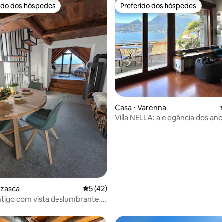
rido dos hóspedes
Preferido dos hóspedes
 melhores preferidos dos hóspedes
Preferido dos hóspedes
média de 5, 35 avaliações
Casa ⋅ Varenna
Villa NELLA: a elegância dos an
rzasca
5 de uma avaliação média de 5, 42 avalia
5 (42)
ntigo com vista deslumbrante e