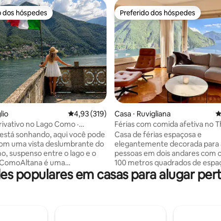
o dos hóspedes
Preferido dos hóspedes
o dos hóspedes
Preferido dos hóspedes
édia de 5, 415 avaliações
lio
4,93 de uma avaliação média de 5, 319 avalia
4,93 (319)
Casa ⋅ Ruvigliana
4
rivativo no Lago Como ·
Férias com comida afetiva no 
looney em Laglio
Panorama House Lugano
está sonhando, aqui você pode
Casa de férias espaçosa e
om uma vista deslumbrante do
elegantemente decorada para 
, suspenso entre o lago e o
pessoas em dois andares com 
eComoAltana é uma
100 metros quadrados de espaç
 populares em casas para alugar per
de única de 400 anos de idade
livre. 2 varandas + terraço com
 com uma joia rara, um terraço
metros quadrados adicionais 
 “altana” diretamente de
para banhos de sol, relaxar e de
a a Villa Oleandra, a casa
Todos os quartos são projetado
e George Clooney. A história
individualmente e têm uma vis
o design com vistas
deslumbrante do Lago de Luga