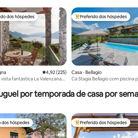
amento
centro de Varenna
rido dos hóspedes
Preferido dos hóspedes
 melhores preferidos dos hóspedes
Entre os melhores preferidos d
édia de 5, 196 avaliações
gna
4,92 de uma avaliação média de 5, 225 avalia
4,92 (225)
Casa ⋅ Bellagio
vista fantástica La Valenzana
Cà Stagia Bellagio com piscina p
uguel por temporada de casa por sem
o dos hóspedes
Preferido dos hóspedes
o dos hóspedes
Entre os melhores preferidos d