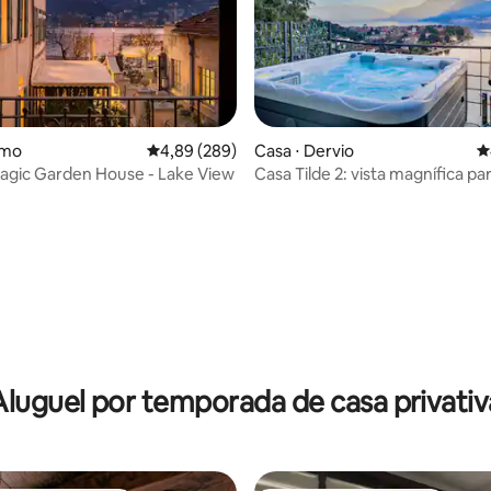
édia de 5, 187 avaliações
omo
4,89 de uma avaliação média de 5, 289 avalia
4,89 (289)
Casa ⋅ Dervio
4
agic Garden House - Lake View
Casa Tilde 2: vista magnífica pa
de Como – banheira de hidro
Aluguel por temporada de casa privativ