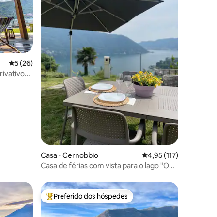
5 de uma avaliação média de 5, 26 avaliações
5 (26)
rivativo
ções
Casa ⋅ Cernobbio
4,95 de uma avaliação 
4,95 (117)
Casa de férias com vista para o lago "O
jardim de Eva"
Preferido dos hóspedes
Entre os melhores preferidos dos hóspedes