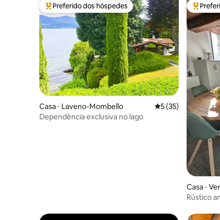
Preferido dos hóspedes
Prefe
Entre os melhores preferidos dos hóspedes
Entre os
Casa ⋅ Laveno-Mombello
5 de uma avaliação 
5 (35)
Dependência exclusiva no lago
Casa ⋅ Ve
Rústico a
jardim