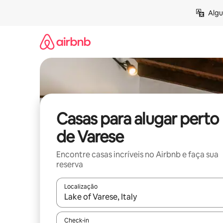
Pular
Algu
para
o
conteúdo
Casas para alugar perto
de Varese
Encontre casas incríveis no Airbnb e faça sua
reserva
Localização
Quando os resultados estiverem disponíveis, expl
Check-in