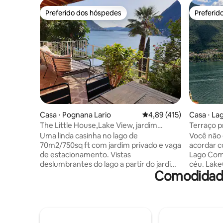
Preferido dos hóspedes
Preferid
Preferido dos hóspedes
Preferid
Casa ⋅ Pognana Lario
4,89 de uma avaliação m
4,89 (415)
Casa ⋅ Lag
The Little House,Lake View, jardim
Terraço p
privado e estacionamento
George C
Uma linda casinha no lago de
Você não 
70m2/750sq ft com jardim privado e vaga
acordar c
de estacionamento. Vistas
Lago Como
deslumbrantes do lago a partir do jardim,
céu. Lak
Comodidades
terraço e de todos os quartos! Interiores
proprieda
cuidadosamente selecionados com
em Laglio
excelente atenção aos detalhes.
veneziano
Tranquilo, privado e sereno - perfeito
frente par
para relaxamento total. 5 minutos a pé
icônica d
do ponto de natação mais próximo do
encontra 