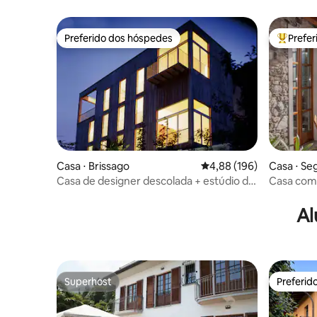
estacion
Preferido dos hóspedes
Prefe
Preferido dos hóspedes
Entre os
Casa ⋅ Brissago
4,88 de uma avaliação m
4,88 (196)
Casa ⋅ Se
Casa de designer descolada + estúdio de
Casa com 
arte, piscina, jardim, ar-condicionado
(Amelia)
Al
Superhost
Preferid
Superhost
Preferid