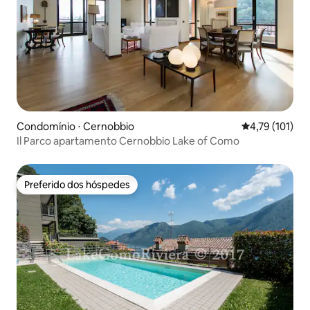
Condomínio ⋅ Cernobbio
4,79 de uma av
4,79 (101)
Il Parco apartamento Cernobbio Lake of Como
Preferido dos hóspedes
Preferido dos hóspedes