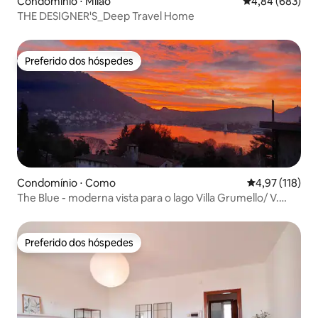
Condomínio ⋅ Milão
4,84 de uma ava
4,84 (683)
THE DESIGNER'S_Deep Travel Home
Preferido dos hóspedes
Preferido dos hóspedes
Condomínio ⋅ Como
4,97 de uma av
4,97 (118)
The Blue - moderna vista para o lago Villa Grumello/ V.
Olmo
Preferido dos hóspedes
Preferido dos hóspedes