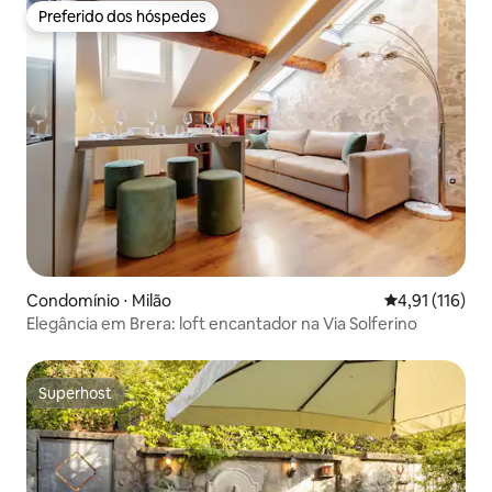
Preferido dos hóspedes
Preferido dos hóspedes
Condomínio ⋅ Milão
4,91 de uma av
4,91 (116)
Elegância em Brera: loft encantador na Via Solferino
Superhost
Superhost