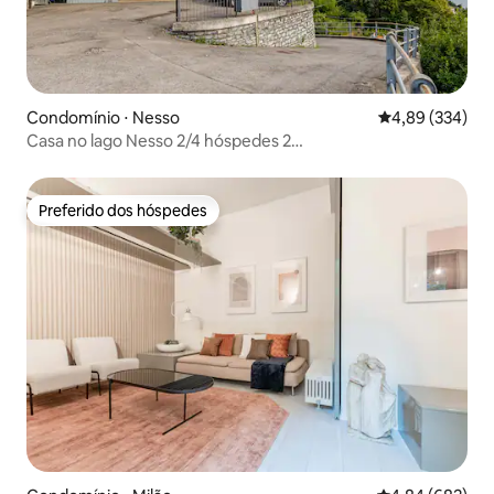
Condomínio ⋅ Nesso
4,89 de uma ava
4,89 (334)
Casa no lago Nesso 2/4 hóspedes 2
banheiros/garagem/vista
Preferido dos hóspedes
Preferido dos hóspedes