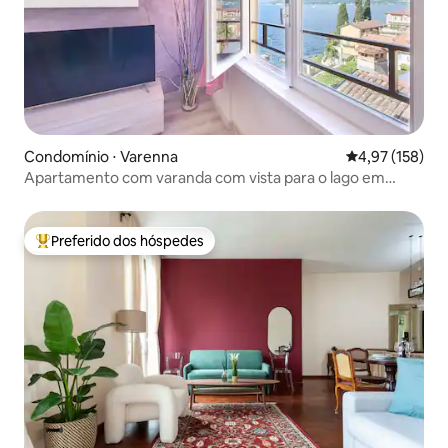
Condomínio ⋅ Varenna
4,97 de uma av
4,97 (158)
Apartamento com varanda com vista para o lago em
Varenna
Preferido dos hóspedes
Entre os melhores preferidos dos hóspedes