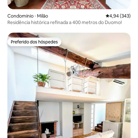
Condomínio ⋅ Milão
4,94 de uma ava
4,94 (343)
Residência histórica refinada a 400 metros do Duomo!
Preferido dos hóspedes
Preferido dos hóspedes