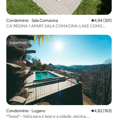
Condomínio ⋅ Sala Comacina
4,94 de uma av
4,94 (331)
CA' REGINA 1 APART-SALA COMACINA-LAKE COMO
garage
Superhost
Superhost
Condomínio ⋅ Lugano
4,82 de uma av
4,82 (163)
*Tessa* - Vista para o lago e a cidade, piscina,