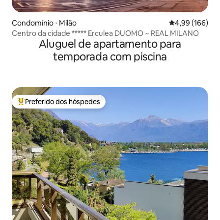
Condomínio ⋅ Milão
4,99 de uma av
4,99 (166)
Centro da cidade ***** Erculea DUOMO ~ REAL MILANO
Aluguel de apartamento para
temporada com piscina
Preferido dos hóspedes
Entre os melhores preferidos dos hóspedes