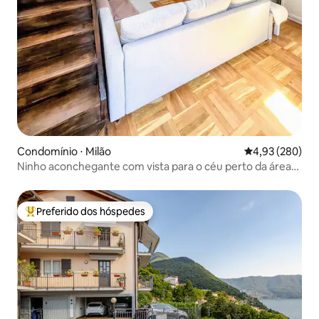
Condomínio ⋅ Milão
4,93 de uma ava
4,93 (280)
Ninho aconchegante com vista para o céu perto da área
comercial
Preferido dos hóspedes
Entre os melhores preferidos dos hóspedes