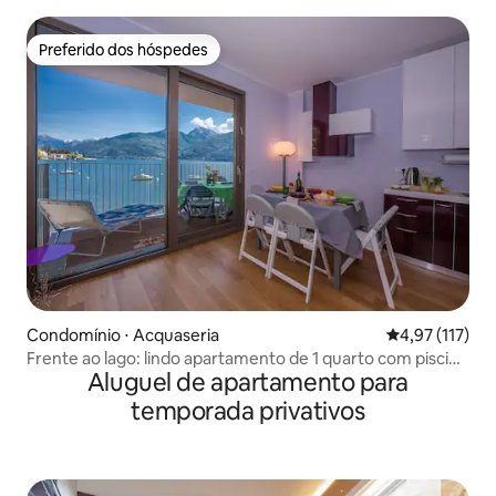
Internet 5G.
Preferido dos hóspedes
Preferido dos hóspedes
Condomínio ⋅ Acquaseria
4,97 de uma av
4,97 (117)
Frente ao lago: lindo apartamento de 1 quarto com piscina
Aluguel de apartamento para
em condomínio
temporada privativos