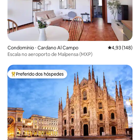
Condomínio ⋅ Cardano Al Campo
4,93 de uma av
4,93 (148)
Escala no aeroporto de Malpensa (MXP)
Preferido dos hóspedes
Entre os melhores preferidos dos hóspedes