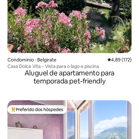
Condomínio ⋅ Belgirate
4,89 de uma av
4,89 (172)
Casa Dolce Vita – Vista para o lago e piscina
Aluguel de apartamento para
temporada pet-friendly
Preferido dos hóspedes
Entre os melhores preferidos dos hóspedes