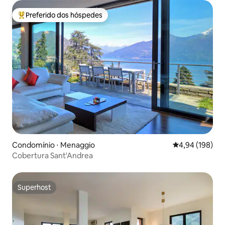
Preferido dos hóspedes
Entre os melhores preferidos dos hóspedes
Condomínio ⋅ Menaggio
4,94 de uma av
4,94 (198)
Cobertura Sant'Andrea
Superhost
Superhost