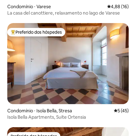
Condomínio ⋅ Varese
4,88 de uma a
4,88 (16)
La casa del canottiere, relaxamento no lago de Varese
Preferido dos hóspedes
Entre os melhores preferidos dos hóspedes
Condomínio ⋅ Isola Bella, Stresa
5 de uma a
5 (45)
Isola Bella Apartments, Suíte Ortensia