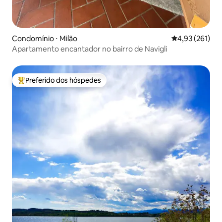
Condomínio ⋅ Milão
4,93 de uma av
4,93 (261)
Apartamento encantador no bairro de Navigli
Preferido dos hóspedes
Entre os melhores preferidos dos hóspedes