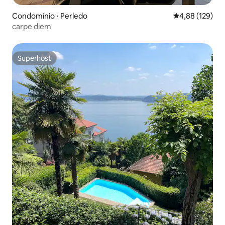
Condomínio ⋅ Perledo
4,88 de uma av
4,88 (129)
carpe diem
Superhost
Superhost