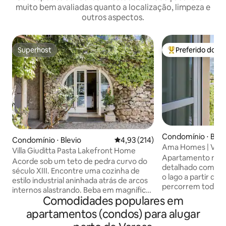
muito bem avaliadas quanto a localização, limpeza e
outros aspectos.
Superhost
Preferido dos 
Superhost
Entre os melhore
Condomínio ⋅ Bell
Condomínio ⋅ Blevio
4,93 de uma avaliação média de 
4,93 (214)
Ama Homes | Varan
Villa Giuditta Pasta Lakefront Home
lago em Bellagio
Apartamento novo
Acorde sob um teto de pedra curvo do
detalhado com uma
século XIII. Encontre uma cozinha de
o lago a partir da
estilo industrial aninhada atrás de arcos
percorrem toda a c
internos alastrando. Beba em magníficas
localizado a 15 mi
Comodidades populares em
vistas do lago e da montanha a partir de
Bellagio e de todo
uma rede à sombra. Siga direto para o
apartamentos (condos) para alugar
turísticos. A casa 
Lago Como a partir de terraços
de um apartament