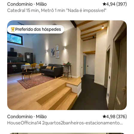
Condomínio ⋅ Milão
4,94 de uma ava
4,94 (397)
Catedral 15 min, Metrô 1 min "Nada é impossível"
Preferido dos hóspedes
Entre os melhores preferidos dos hóspedes
Condomínio ⋅ Milão
4,98 de uma ava
4,98 (376)
HouseOfficina14 2quartos2banheiros-estacionamento
Metro