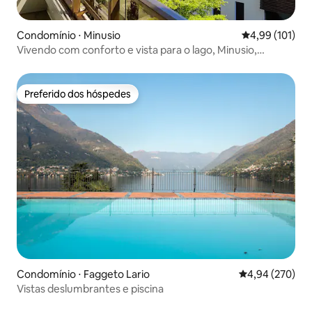
Condomínio ⋅ Minusio
4,99 de uma av
4,99 (101)
Vivendo com conforto e vista para o lago, Minusio,
Locarno
Preferido dos hóspedes
Preferido dos hóspedes
Condomínio ⋅ Faggeto Lario
4,94 de uma ava
4,94 (270)
Vistas deslumbrantes e piscina