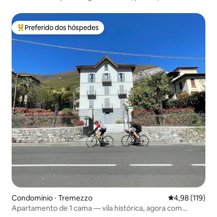
estacionamento e varanda
Preferido dos hóspedes
Entre os melhores preferidos dos hóspedes
Condomínio ⋅ Tremezzo
4,98 de uma av
4,98 (119)
Apartamento de 1 cama — vila histórica, agora com