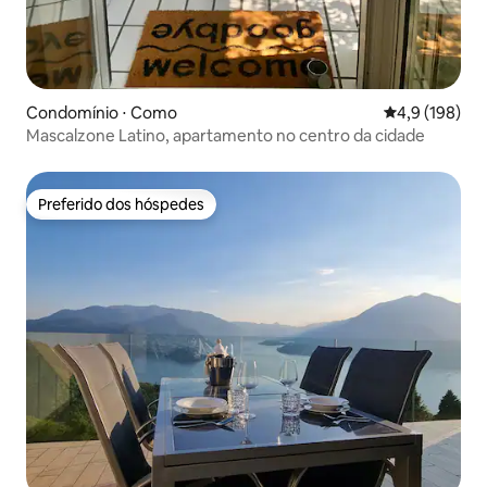
Condomínio ⋅ Como
4,9 de uma av
4,9 (198)
Mascalzone Latino, apartamento no centro da cidade
Preferido dos hóspedes
Preferido dos hóspedes