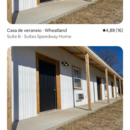
Casa de veraneio ⋅ Wheatland
4,88 de uma a
4,88 (16)
Suíte B - Suítes Speedway Home