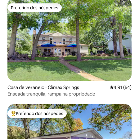
Preferido dos hóspedes
Preferido dos hóspedes
Casa de veraneio ⋅ Climax Springs
4,91 de uma a
4,91 (54)
Enseada tranquila, rampa na propriedade
Preferido dos hóspedes
Entre os melhores preferidos dos hóspedes