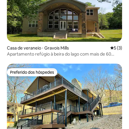
Casa de veraneio ⋅ Gravois Mills
5 de uma 
5 (3)
Apartamento refúgio à beira do lago com mais de 60
ACRES de floresta!
Preferido dos hóspedes
Preferido dos hóspedes