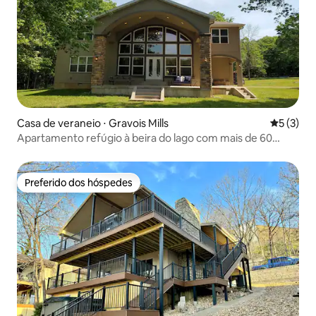
Casa de veraneio ⋅ Gravois Mills
5 de uma 
5 (3)
Apartamento refúgio à beira do lago com mais de 60
ACRES de floresta!
Preferido dos hóspedes
Preferido dos hóspedes