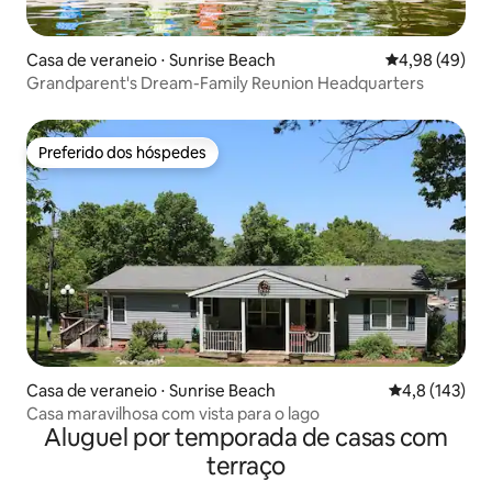
Casa de veraneio ⋅ Sunrise Beach
4,98 de uma a
4,98 (49)
Grandparent's Dream-Family Reunion Headquarters
Preferido dos hóspedes
Preferido dos hóspedes
Casa de veraneio ⋅ Sunrise Beach
4,8 de uma av
4,8 (143)
Casa maravilhosa com vista para o lago
Aluguel por temporada de casas com
terraço