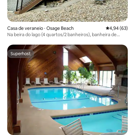
Casa de veraneio ⋅ Osage Beach
4,94 de uma a
4,94 (63)
Na beira do lago (4 quartos/2 banheiros), banheira de
hidromassagem, enseada calma e doca
Superhost
Superhost