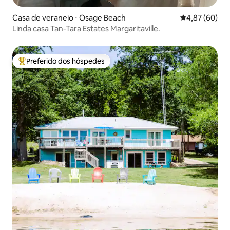
Casa de veraneio ⋅ Osage Beach
4,87 de uma a
4,87 (60)
Linda casa Tan-Tara Estates Margaritaville.
Preferido dos hóspedes
Entre os melhores preferidos dos hóspedes