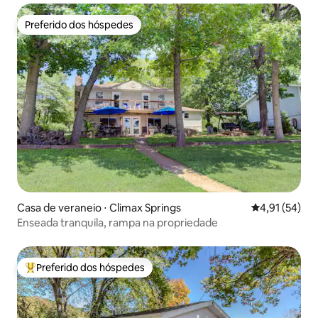
Preferido dos hóspedes
Preferido dos hóspedes
Casa de veraneio ⋅ Climax Springs
4,91 de uma a
4,91 (54)
Enseada tranquila, rampa na propriedade
Preferido dos hóspedes
Entre os melhores preferidos dos hóspedes