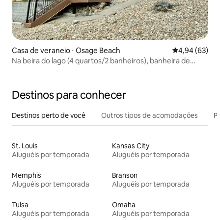
Casa de veraneio ⋅ Osage Beach
4,94 de uma a
4,94 (63)
Na beira do lago (4 quartos/2 banheiros), banheira de
hidromassagem, enseada calma e doca
Destinos para conhecer
Destinos perto de você
Outros tipos de acomodações
Pr
St. Louis
Kansas City
Aluguéis por temporada
Aluguéis por temporada
Memphis
Branson
Aluguéis por temporada
Aluguéis por temporada
Tulsa
Omaha
Aluguéis por temporada
Aluguéis por temporada