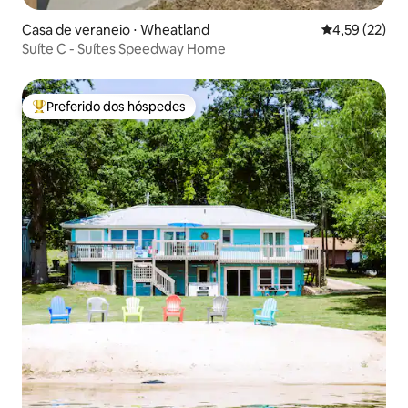
Casa de veraneio ⋅ Wheatland
4,59 de uma a
4,59 (22)
Suíte C - Suítes Speedway Home
Preferido dos hóspedes
Entre os melhores preferidos dos hóspedes