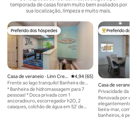
temporada de casas foram muito bem avaliados por
sua localização, limpeza e muito mais.
Preferido dos hóspedes
Preferido dos 
Preferido dos hóspedes
Entre os melhore
Casa de veraneio ⋅ Linn Cree
4,94 de uma avaliação média de
4,94 (65)
k
Frente ao lago tranquilo! Banheira de
Casa de veraneio 
hidromassagem, brinquedos H2O e
* Banheira de hidromassagem para 7
Privacidade da e
animais de estimação!
pessoas! * Doca privada com 1
vistas para a água!
Renovada por espe
ancoradouro, escorregador h2O, 2
elegantemente dec
caiaques, colchão de água em 52' de
beira-mar, com 4 q
frente para o lago, plataforma de
banheiros, é perfe
natação * 2 decks com jantar ao ar livre
sua família ao lag
para 8 pessoas * Pátio com vista para o
de 4,5 milhas, está
lago ao lado da cachoeira com 2 lareiras *
trás de uma ampla
Estacionamento gratuito - 4 carros *