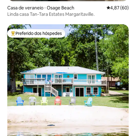
Casa de veraneio ⋅ Osage Beach
4,87 de uma a
4,87 (60)
Linda casa Tan-Tara Estates Margaritaville.
Preferido dos hóspedes
Entre os melhores preferidos dos hóspedes