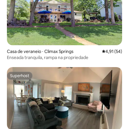
Casa de veraneio ⋅ Climax Springs
4,91 de uma a
4,91 (54)
Enseada tranquila, rampa na propriedade
Superhost
Superhost