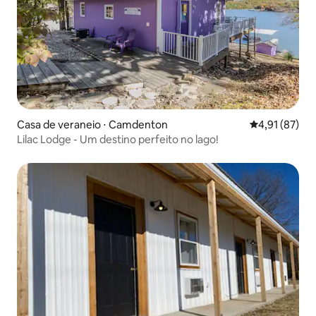
Casa de veraneio ⋅ Camdenton
4,91 de uma a
4,91 (87)
Lilac Lodge - Um destino perfeito no lago!