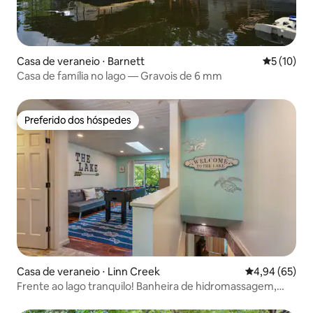
Casa de veraneio ⋅ Barnett
5 de uma a
5 (10)
Casa de família no lago — Gravois de 6 mm
Preferido dos hóspedes
Preferido dos hóspedes
Casa de veraneio ⋅ Linn Creek
4,94 de uma a
4,94 (65)
Frente ao lago tranquilo! Banheira de hidromassagem,
brinquedos H2O e animais de estimação!