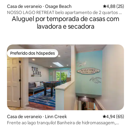
Casa de veraneio ⋅ Osage Beach
4,88 de uma a
4,88 (25)
NOSSO LAGO RETREAT belo apartamento de 2 quartos 2
Aluguel por temporada de casas com
banheiros
lavadora e secadora
Preferido dos hóspedes
Preferido dos hóspedes
Casa de veraneio ⋅ Linn Creek
4,94 de uma a
4,94 (65)
Frente ao lago tranquilo! Banheira de hidromassagem,
brinquedos H2O e animais de estimação!