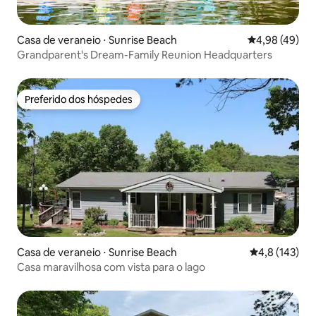
Casa de veraneio ⋅ Sunrise Beach
4,98 de uma a
4,98 (49)
Grandparent's Dream-Family Reunion Headquarters
Preferido dos hóspedes
Preferido dos hóspedes
Casa de veraneio ⋅ Sunrise Beach
4,8 de uma av
4,8 (143)
Casa maravilhosa com vista para o lago