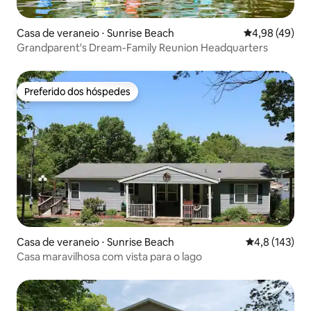
Casa de veraneio ⋅ Sunrise Beach
4,98 de uma a
4,98 (49)
Grandparent's Dream-Family Reunion Headquarters
Preferido dos hóspedes
Preferido dos hóspedes
Casa de veraneio ⋅ Sunrise Beach
4,8 de uma av
4,8 (143)
Casa maravilhosa com vista para o lago