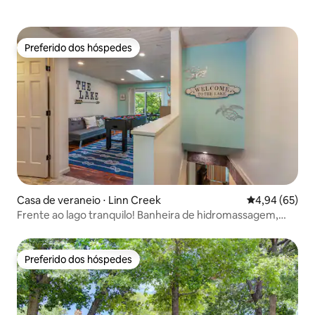
Preferido dos hóspedes
Preferido dos hóspedes
Casa de veraneio ⋅ Linn Creek
4,94 de uma a
4,94 (65)
Frente ao lago tranquilo! Banheira de hidromassagem,
brinquedos H2O e animais de estimação!
Preferido dos hóspedes
Preferido dos hóspedes