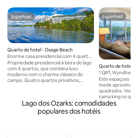
Superhost
Superhost
Superhost
Superhost
Quarto de hotel ⋅ Osage Beach
Enorme casa presidencial com 4 quartos
no Lago dos Ozarks
Propriedade presidencial à beira do lago
Quarto de hotel ⋅
com 4 quartos, que combina luxo
1 QRT, Wyndham L
moderno com o charme clássico do
Este espaçoso qua
campo. Quatro quartos privativos,
mede aproximada
amplas áreas de estar e de jantar,
quadrados. Você 
cozinha gourmet, vários banheiros e
cama king no quar
acabamentos de alta qualidade — ideal
Lago dos Ozarks: comodidades
cama queen Murphy
para famílias ou grupos grandes.
comodidades adic
Aproveite o acesso tranquilo ao lago, as
populares dos hotéis
cozinha completa 
comodidades do resort e passeios fáceis
lareira a gás, máqu
às atrações de Ozark: cavernas, passeios
um deck privativ
de barco e aventuras no lago, parques
é quatro. A área d
de diversões e parques aquáticos. Uma
acomoda duas pessoas. As ta