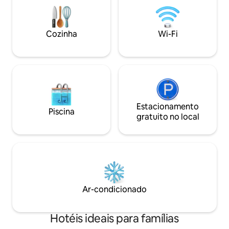
base requintada e confortável para
disponibilidade v
retiros revigorantes e diversão ativa.
contato com o anfi
sobre suas datas!
Cozinha
Wi-Fi
Estacionamento
Piscina
gratuito no local
Ar-condicionado
Hotéis ideais para famílias