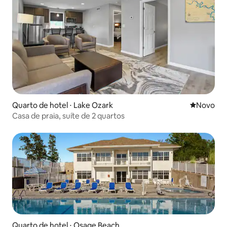
Quarto de hotel ⋅ Lake Ozark
Novo lugar
Novo
Casa de praia, suíte de 2 quartos
Quarto de hotel ⋅ Osage Beach