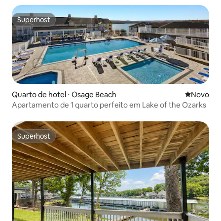
Superhost
Superhost
Quarto de hotel ⋅ Osage Beach
Novo lugar
Novo
Apartamento de 1 quarto perfeito em Lake of the Ozarks
Superhost
Superhost