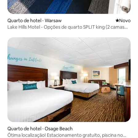
Quarto de hotel ⋅ Warsaw
Novo lugar
Novo
Lake Hills Motel - Opções de quarto SPLIT king (2 camas
de solteiro)
Quarto de hotel ⋅ Osage Beach
Ótima localização! Estacionamento gratuito, piscina no