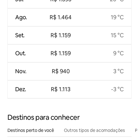
Ago.
R$ 1.464
19 °C
Set.
R$ 1.159
15 °C
Out.
R$ 1.159
9 °C
Nov.
R$ 940
3 °C
Dez.
R$ 1.113
-3 °C
Destinos para conhecer
Destinos perto de você
Outros tipos de acomodações
Pr