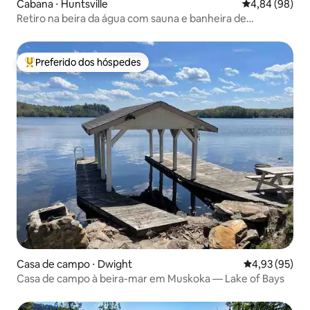
Cabana ⋅ Huntsville
4,84 de uma av
4,84 (98)
Retiro na beira da água com sauna e banheira de
hidromassagem
Preferido dos hóspedes
Entre os melhores preferidos dos hóspedes
Casa de campo ⋅ Dwight
4,93 de uma a
4,93 (95)
Casa de campo à beira-mar em Muskoka — Lake of Bays