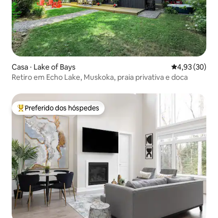
Casa ⋅ Lake of Bays
4,93 de uma a
4,93 (30)
Retiro em Echo Lake, Muskoka, praia privativa e doca
Preferido dos hóspedes
Entre os melhores preferidos dos hóspedes