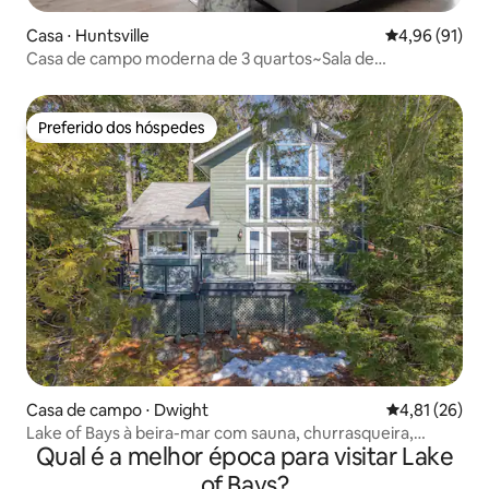
Casa ⋅ Huntsville
4,96 de uma a
4,96 (91)
Casa de campo moderna de 3 quartos~Sala de
jogos~Lareira~Trilhas~Churrasqueira
Preferido dos hóspedes
Preferido dos hóspedes
Casa de campo ⋅ Dwight
4,81 de uma a
4,81 (26)
Lake of Bays à beira-mar com sauna, churrasqueira,
Qual é a melhor época para visitar Lake
caiaques, ar-condicionado
of Bays?