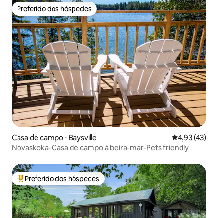
Preferido dos hóspedes
Preferido dos hóspedes
Casa de campo ⋅ Baysville
4,93 de uma a
4,93 (43)
Novaskoka-Casa de campo à beira-mar-Pets friendly
Preferido dos hóspedes
Entre os melhores preferidos dos hóspedes