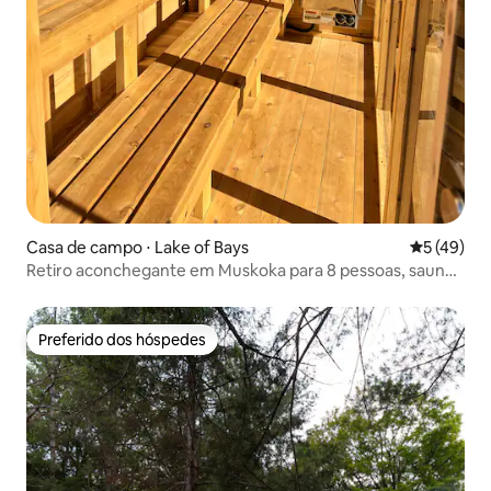
Casa de campo ⋅ Lake of Bays
5 de uma a
5 (49)
Retiro aconchegante em Muskoka para 8 pessoas, sauna,
banheira de hidromassagem e espaço para fogueira
Preferido dos hóspedes
Preferido dos hóspedes