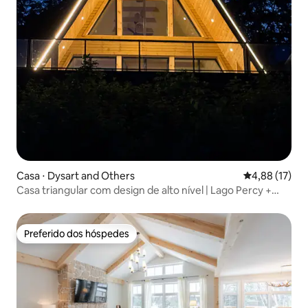
Casa ⋅ Dysart and Others
4,88 de uma a
4,88 (17)
Casa triangular com design de alto nível | Lago Percy +
sauna em forma de cubo
Preferido dos hóspedes
Preferido dos hóspedes