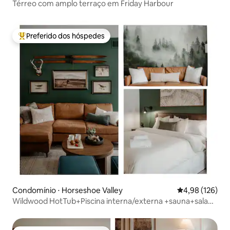
Térreo com amplo terraço em Friday Harbour
Preferido dos hóspedes
Entre os melhores preferidos dos hóspedes
Condomínio ⋅ Horseshoe Valley
4,98 de uma av
4,98 (126)
Wildwood HotTub+Piscina interna/externa +sauna+sala
de jogos