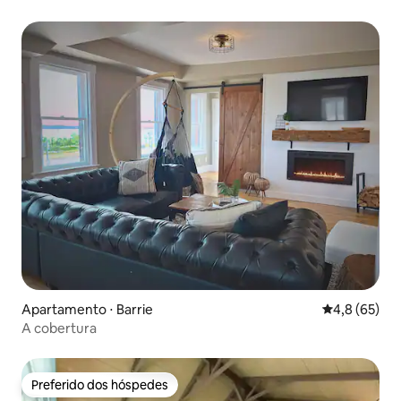
Apartamento ⋅ Barrie
4,8 de uma a
4,8 (65)
A cobertura
Preferido dos hóspedes
Preferido dos hóspedes