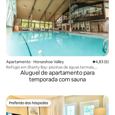
Apartamento ⋅ Horseshoe Valley
4,83 de uma 
4,83 (6)
Refúgio em Shanty Bay: piscinas de águas termais,
Aluguel de apartamento para
Horseshoe Valley
temporada com sauna
Preferido dos hóspedes
Preferido dos hóspedes