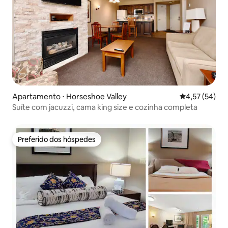
Apartamento ⋅ Horseshoe Valley
4,57 de uma a
4,57 (54)
Suíte com jacuzzi, cama king size e cozinha completa
Preferido dos hóspedes
Preferido dos hóspedes