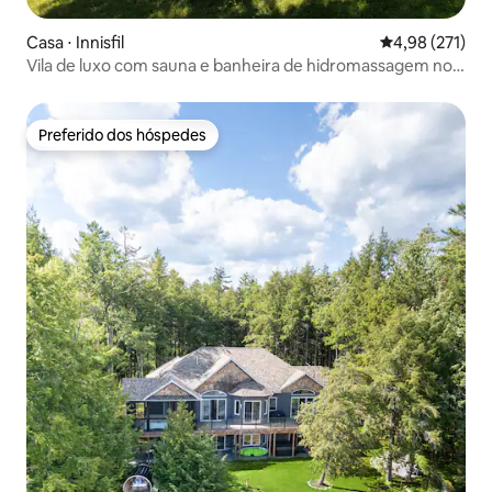
Casa ⋅ Innisfil
4,98 de uma av
4,98 (271)
Vila de luxo com sauna e banheira de hidromassagem no
Lago Simcoe
Preferido dos hóspedes
Preferido dos hóspedes