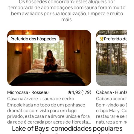
Os hóspedes concordam: estes aluguéis por
temporada de acomodações com sauna foram muito
bem avaliados por sua localização, limpeza e muito
mais.
Preferido dos hóspedes
Preferido dos 
Preferido dos hóspedes
Entre os melhore
Microcasa ⋅ Rosseau
4,92 de uma avaliação média de 
4,92 (179)
Cabana ⋅ Huntsvill
Casa na árvore + sauna de cedro
Cabana aconchega
hidromassagem, sa
Empoleirada no topo de um penhasco
Bem-vindo ao D'or
quente.
dramático com vista para um lago
o lago Mary. Convi
privado, esta casa na árvore única e fora
restaurar e se re
da rede é cercada por acres de floresta
natureza em nosso
Lake of Bays: comodidades populares
intocada e falésias rochosas
felicidade arbori
acidentadas. Projetado para total
de 3 minutos a pé 