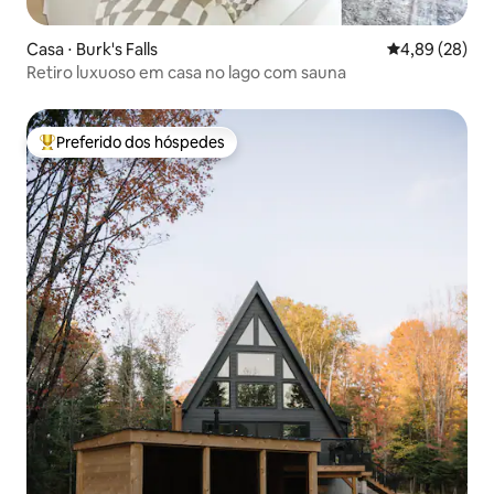
Casa ⋅ Burk's Falls
4,89 de uma a
4,89 (28)
Retiro luxuoso em casa no lago com sauna
Preferido dos hóspedes
Entre os melhores preferidos dos hóspedes