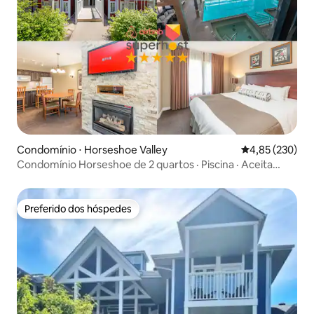
Condomínio ⋅ Horseshoe Valley
4,85 de uma av
4,85 (230)
Condomínio Horseshoe de 2 quartos · Piscina · Aceita
animais de estimação
Preferido dos hóspedes
Preferido dos hóspedes