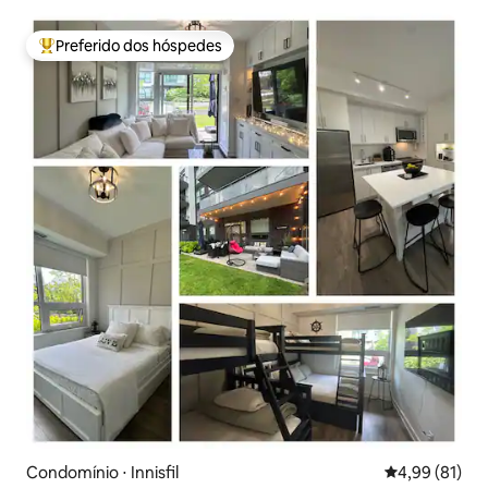
Preferido dos hóspedes
Entre os melhores preferidos dos hóspedes
Condomínio ⋅ Innisfil
4,99 de uma a
4,99 (81)