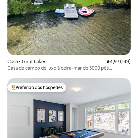
Casa ⋅ Trent Lakes
4,97 de uma av
4,97 (149)
Casa de campo de luxo à beira-mar de 5000 pés
quadrados: sauna e banheira de hidromassagem
Preferido dos hóspedes
Entre os melhores preferidos dos hóspedes