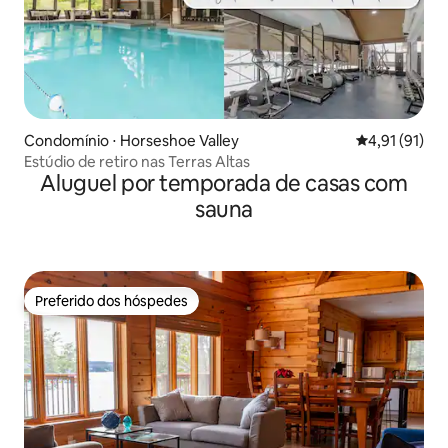
Condomínio ⋅ Horseshoe Valley
4,91 de uma a
4,91 (91)
Estúdio de retiro nas Terras Altas
Aluguel por temporada de casas com
sauna
Preferido dos hóspedes
Preferido dos hóspedes