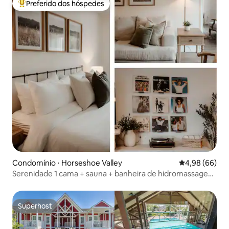
Preferido dos hóspedes
Entre os melhores preferidos dos hóspedes
Condomínio ⋅ Horseshoe Valley
4,98 de uma av
4,98 (66)
Serenidade 1 cama + sauna + banheira de hidromassagem
+ piscina interna/ao ar livre
Superhost
Superhost