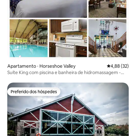
Apartamento ⋅ Horseshoe Valley
4,88 de uma a
4,88 (32)
Suíte King com piscina e banheira de hidromassagem -
perto de Horseshoe Valley
Preferido dos hóspedes
Preferido dos hóspedes