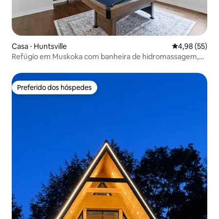
Casa ⋅ Huntsville
4,98 de uma a
4,98 (55)
Refúgio em Muskoka com banheira de hidromassagem,
sauna e mesa de sinuca
Preferido dos hóspedes
Preferido dos hóspedes