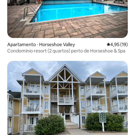
Apartamento ⋅ Horseshoe Valley
4,95 de uma a
4,95 (19)
Condomínio resort (2 quartos) perto de Horseshoe & Spa