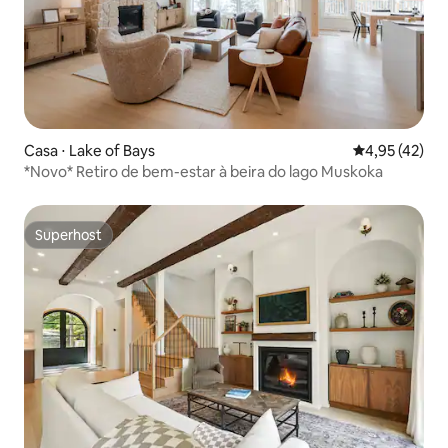
Casa ⋅ Lake of Bays
4,95 de uma a
4,95 (42)
*Novo* Retiro de bem-estar à beira do lago Muskoka
Superhost
Superhost