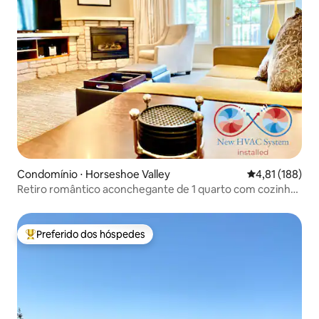
Condomínio ⋅ Horseshoe Valley
4,81 de uma av
4,81 (188)
Retiro romântico aconchegante de 1 quarto com cozinha
completa
Preferido dos hóspedes
Entre os melhores preferidos dos hóspedes