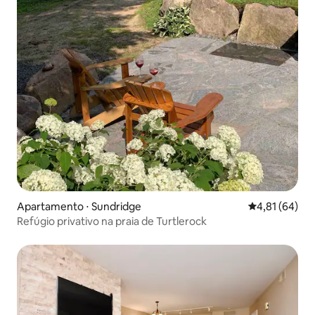
Apartamento ⋅ Sundridge
4,81 de uma a
4,81 (64)
Refúgio privativo na praia de Turtlerock