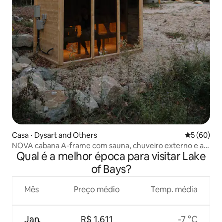
Casa ⋅ Dysart and Others
5 de uma a
5 (60)
NOVA cabana A-frame com sauna, chuveiro externo e a 2
Qual é a melhor época para visitar Lake
km da cidade
of Bays?
Mês
Preço médio
Temp. média
Jan.
R$ 1.611
-7 °C