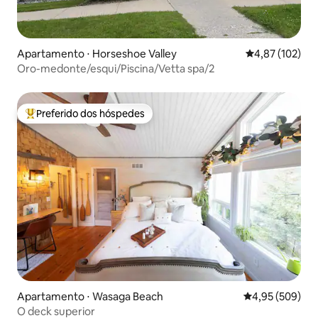
Apartamento ⋅ Horseshoe Valley
4,87 de uma av
4,87 (102)
Oro-medonte/esqui/Piscina/Vetta spa/2
Preferido dos hóspedes
Entre os melhores preferidos dos hóspedes
Apartamento ⋅ Wasaga Beach
4,95 de uma ava
4,95 (509)
O deck superior