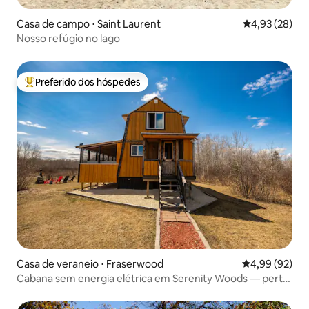
Casa de campo ⋅ Saint Laurent
4,93 de uma a
4,93 (28)
Nosso refúgio no lago
Preferido dos hóspedes
Entre os melhores preferidos dos hóspedes
Casa de veraneio ⋅ Fraserwood
4,99 de uma a
4,99 (92)
Cabana sem energia elétrica em Serenity Woods — perto
de Gimli MB