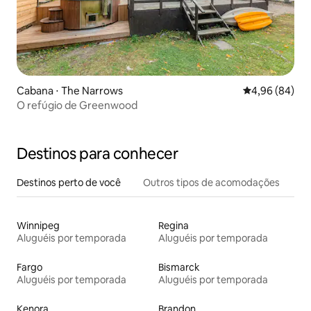
Cabana ⋅ The Narrows
4,96 de uma av
4,96 (84)
O refúgio de Greenwood
Destinos para conhecer
Destinos perto de você
Outros tipos de acomodações
Winnipeg
Regina
Aluguéis por temporada
Aluguéis por temporada
Fargo
Bismarck
Aluguéis por temporada
Aluguéis por temporada
Kenora
Brandon