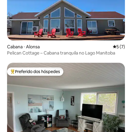
Cabana ⋅ Alonsa
5 de uma 
5 (7)
Pelican Cottage – Cabana tranquila no Lago Manitoba
Preferido dos hóspedes
Entre os melhores preferidos dos hóspedes