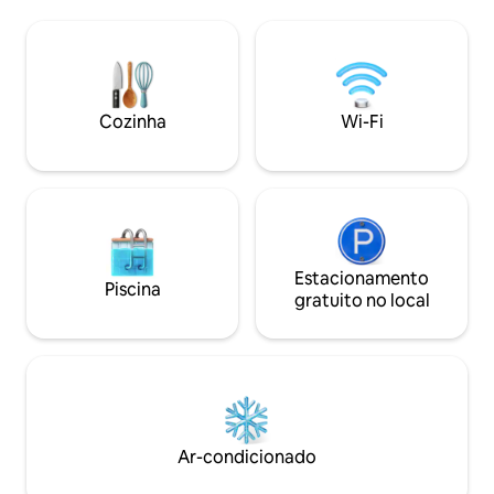
canto de trás ou n
alta qualidade e um enorme deck de
as zonas úmidas do
cedro perfeito para entretenimento.
nascer do sol majestoso. Do 
Localizado a uma curta caminhada do
da estrada da prai
Parque Nacional Riding Mountain, este
Twin Beach, com pr
lugar é perfeito para uma viagem de fim
natação e pôr do 
de semana. Licença de curta duração Nº:
Cozinha
Wi-Fi
Agora com ar-cond
# LSR-06-2024
Estacionamento
Piscina
gratuito no local
Ar-condicionado