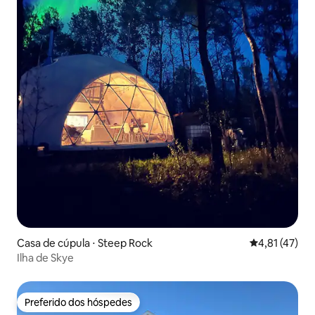
Casa de cúpula ⋅ Steep Rock
4,81 de uma a
4,81 (47)
Ilha de Skye
Preferido dos hóspedes
Preferido dos hóspedes