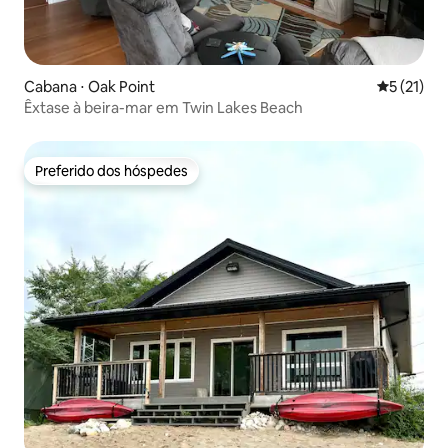
Cabana ⋅ Oak Point
5 de uma a
5 (21)
Êxtase à beira-mar em Twin Lakes Beach
Preferido dos hóspedes
Preferido dos hóspedes