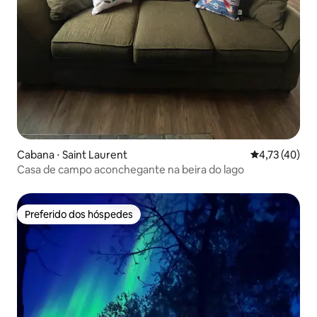
Cabana ⋅ Saint Laurent
4,73 de uma a
4,73 (40)
Casa de campo aconchegante na beira do lago
Preferido dos hóspedes
Preferido dos hóspedes