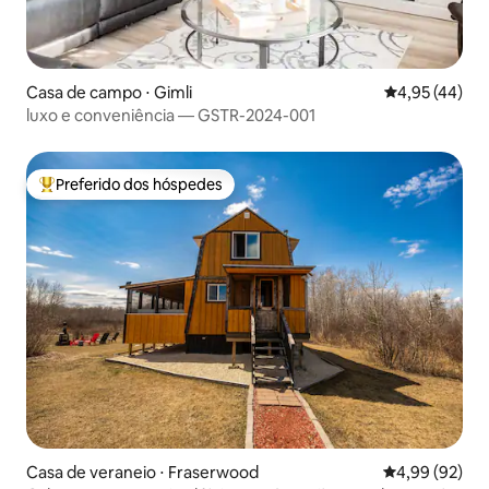
Casa de campo ⋅ Gimli
4,95 de uma a
4,95 (44)
luxo e conveniência — GSTR-2024-001
Preferido dos hóspedes
Entre os melhores preferidos dos hóspedes
Casa de veraneio ⋅ Fraserwood
4,99 de uma a
4,99 (92)