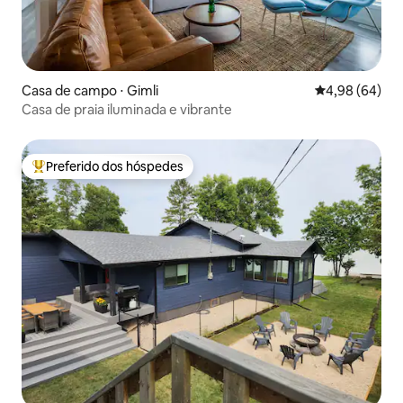
Casa de campo ⋅ Gimli
4,98 de uma av
4,98 (64)
Casa de praia iluminada e vibrante
Preferido dos hóspedes
Entre os melhores preferidos dos hóspedes