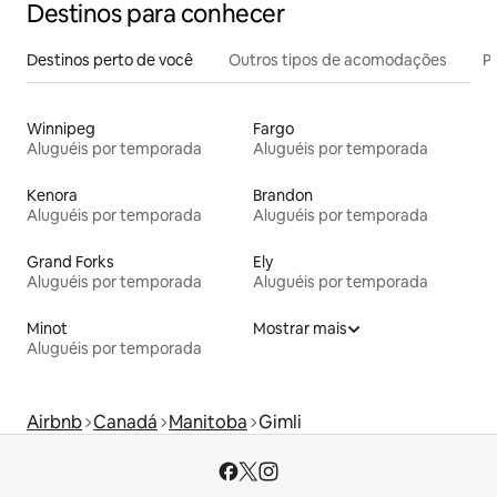
Destinos para conhecer
Destinos perto de você
Outros tipos de acomodações
Pr
Winnipeg
Fargo
Aluguéis por temporada
Aluguéis por temporada
Kenora
Brandon
Aluguéis por temporada
Aluguéis por temporada
Grand Forks
Ely
Aluguéis por temporada
Aluguéis por temporada
Minot
Mostrar mais
Aluguéis por temporada
Airbnb
Canadá
Manitoba
Gimli