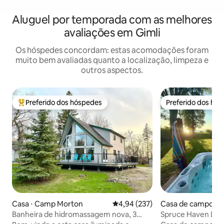
Aluguel por temporada com as melhores
avaliações em Gimli
Os hóspedes concordam: estas acomodações foram
muito bem avaliadas quanto a localização, limpeza e
outros aspectos.
Preferido dos hóspedes
Preferido dos hó
Entre os melhores preferidos dos hóspedes
Preferido dos hó
Casa ⋅ Camp Morton
4,94 de uma avaliação média de 
4,94 (237)
Casa de campo ⋅ G
Banheira de hidromassagem nova, 3
Spruce Haven Lak
quartos e mín. do Lago Wpg
(Refúgio à beira do