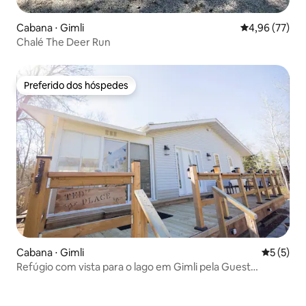
Cabana ⋅ Gimli
4,96 de uma a
4,96 (77)
Chalé The Deer Run
Preferido dos hóspedes
Preferido dos hóspedes
Cabana ⋅ Gimli
5 de uma 
5 (5)
Refúgio com vista para o lago em Gimli pela Guest
Expertise