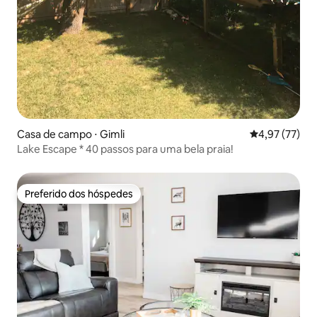
Casa de campo ⋅ Gimli
4,97 de uma a
4,97 (77)
Lake Escape * 40 passos para uma bela praia!
Preferido dos hóspedes
Preferido dos hóspedes