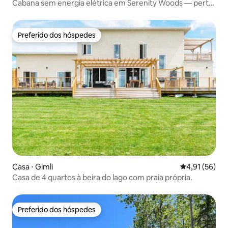
Cabana sem energia elétrica em Serenity Woods — perto
de Gimli MB
Preferido dos hóspedes
Preferido dos hóspedes
Casa ⋅ Gimli
4,91 de uma a
4,91 (56)
Casa de 4 quartos à beira do lago com praia própria.
Preferido dos hóspedes
Preferido dos hóspedes