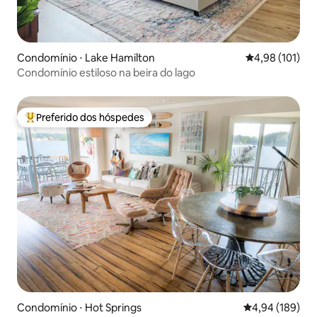
Condomínio ⋅ Lake Hamilton
4,98 de uma av
4,98 (101)
Condomínio estiloso na beira do lago
Preferido dos hóspedes
Entre os melhores preferidos dos hóspedes
Condomínio ⋅ Hot Springs
4,94 de uma av
4,94 (189)