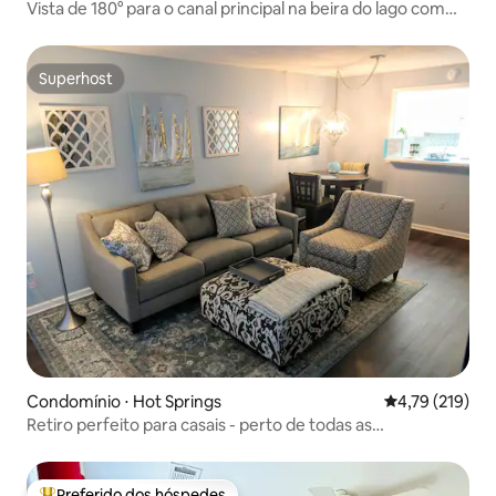
Vista de 180° para o canal principal na beira do lago com
Peloton/piscina
Superhost
Superhost
Condomínio ⋅ Hot Springs
4,79 de uma av
4,79 (219)
Retiro perfeito para casais - perto de todas as
comodidades
Preferido dos hóspedes