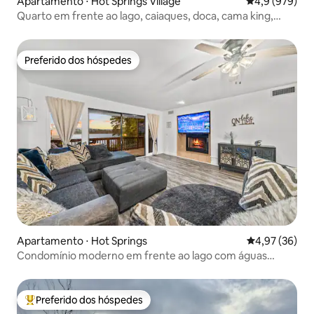
Apartamento ⋅ Hot Springs Village
4,9 de uma av
4,9 (979)
Quarto em frente ao lago, caiaques, doca, cama king,
banheira de hidromassagem privada
Preferido dos hóspedes
Preferido dos hóspedes
Apartamento ⋅ Hot Springs
4,97 de uma a
4,97 (36)
Condomínio moderno em frente ao lago com águas
termais
Preferido dos hóspedes
Entre os melhores preferidos dos hóspedes