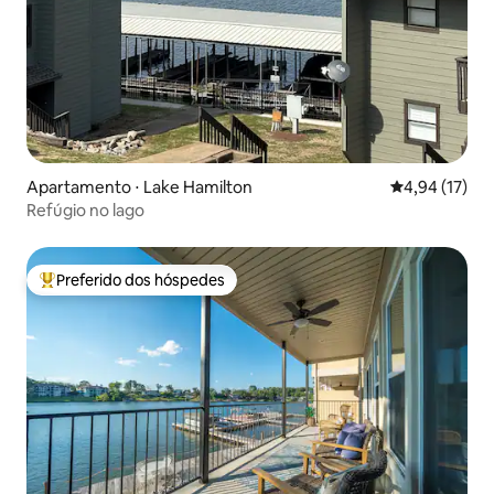
Apartamento ⋅ Lake Hamilton
4,94 de uma a
4,94 (17)
Refúgio no lago
Preferido dos hóspedes
Entre os melhores preferidos dos hóspedes