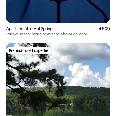
Apartamento ⋅ Hot Springs
5 de uma 
5 (8)
Willow Beach: retiro relaxante à beira do lago!
Preferido dos hóspedes
Preferido dos hóspedes