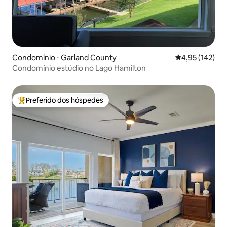
Condomínio ⋅ Garland County
4,95 de uma av
4,95 (142)
Condomínio estúdio no Lago Hamilton
Preferido dos hóspedes
Entre os melhores preferidos dos hóspedes