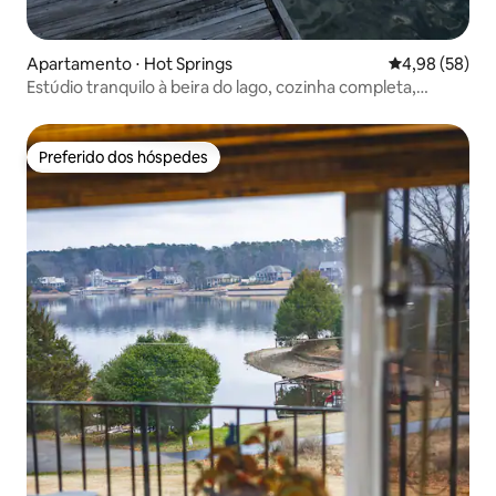
Apartamento ⋅ Hot Springs
4,98 de uma a
4,98 (58)
Estúdio tranquilo à beira do lago, cozinha completa,
caiaques
Preferido dos hóspedes
Preferido dos hóspedes