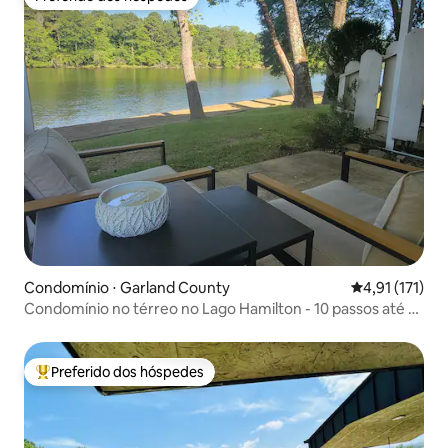
Preferido dos hóspedes
Condomínio ⋅ Garland County
4,91 de uma av
4,91 (171)
Condomínio no térreo no Lago Hamilton - 10 passos até o
lago
Preferido dos hóspedes
Entre os melhores preferidos dos hóspedes