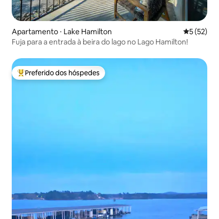
Apartamento ⋅ Lake Hamilton
5 de uma a
5 (52)
Fuja para a entrada à beira do lago no Lago Hamilton!
Preferido dos hóspedes
Entre os melhores preferidos dos hóspedes