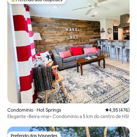
Entre os melhores preferidos dos hóspedes
Condomínio ⋅ Hot Springs
4,95 de uma av
4,95 (476)
Elegante •Beira-mar• Condomínio a 5 km do centro de HS!
Preferido dos hóspedes