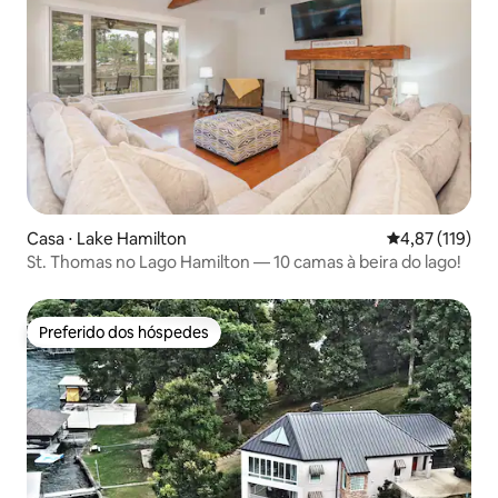
Casa ⋅ Lake Hamilton
4,87 de uma av
4,87 (119)
St. Thomas no Lago Hamilton — 10 camas à beira do lago!
Preferido dos hóspedes
Preferido dos hóspedes