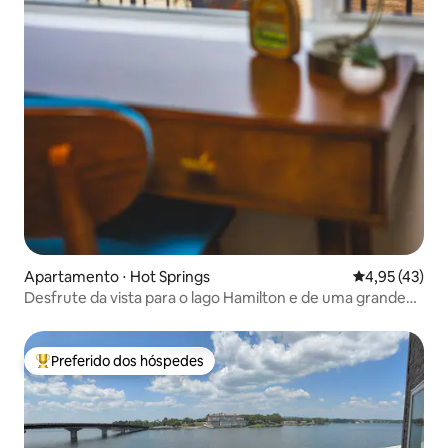
Apartamento ⋅ Hot Springs
4,95 de uma a
4,95 (43)
Desfrute da vista para o lago Hamilton e de uma grande
piscina!
Preferido dos hóspedes
Entre os melhores preferidos dos hóspedes