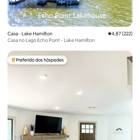
Casa ⋅ Lake Hamilton
4,87 de uma av
4,87 (222)
Casa no Lago Echo Point - Lake Hamilton
Preferido dos hóspedes
Entre os melhores preferidos dos hóspedes