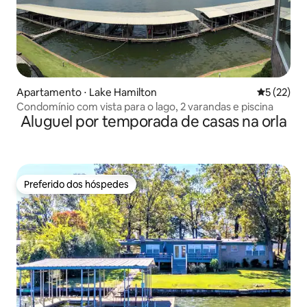
Apartamento ⋅ Lake Hamilton
5 de uma a
5 (22)
Condomínio com vista para o lago, 2 varandas e piscina
Aluguel por temporada de casas na orla
Preferido dos hóspedes
Preferido dos hóspedes