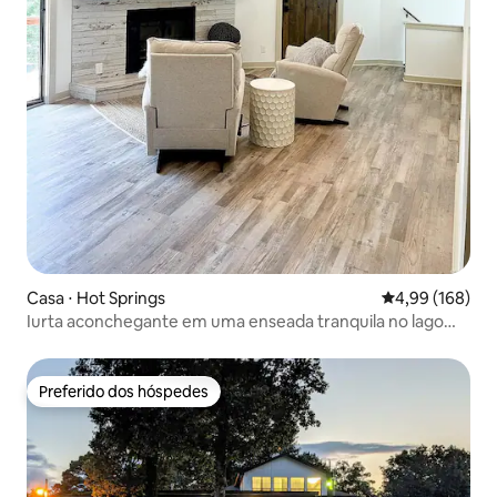
Casa ⋅ Hot Springs
4,99 de uma av
4,99 (168)
Iurta aconchegante em uma enseada tranquila no lago
Hamilton
Preferido dos hóspedes
Preferido dos hóspedes