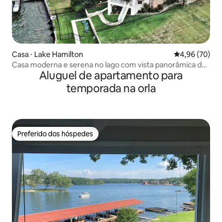
Casa ⋅ Lake Hamilton
4,96 de uma a
4,96 (70)
Casa moderna e serena no lago com vista panorâmica do
Aluguel de apartamento para
canal principal
temporada na orla
Preferido dos hóspedes
Preferido dos hóspedes