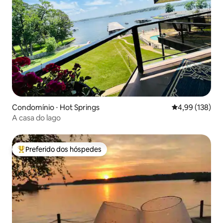
Condomínio ⋅ Hot Springs
4,99 de uma av
4,99 (138)
A casa do lago
Preferido dos hóspedes
Entre os melhores preferidos dos hóspedes