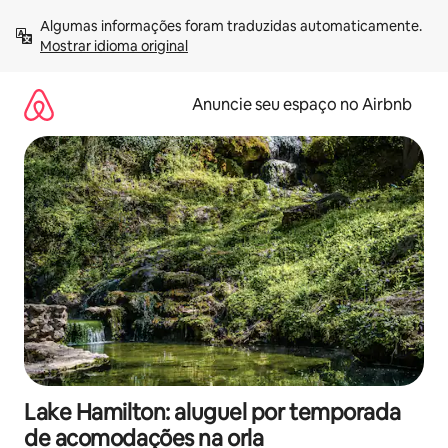
Pular
Algumas informações foram traduzidas automaticamente. 
para
Mostrar idioma original
o
conteúdo
Anuncie seu espaço no Airbnb
Lake Hamilton: aluguel por temporada
de acomodações na orla