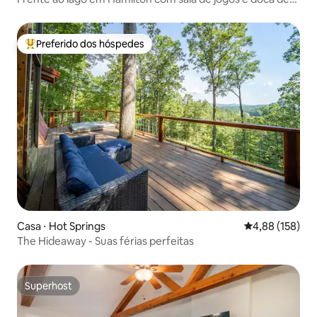
barco!
Preferido dos hóspedes
Entre os melhores preferidos dos hóspedes
Casa ⋅ Hot Springs
4,88 de uma av
4,88 (158)
The Hideaway - Suas férias perfeitas
Superhost
Superhost