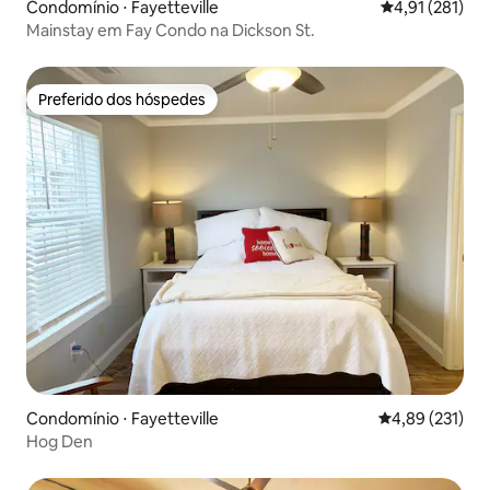
Condomínio ⋅ Fayetteville
4,91 de uma av
4,91 (281)
Mainstay em Fay Condo na Dickson St.
Preferido dos hóspedes
Preferido dos hóspedes
Condomínio ⋅ Fayetteville
4,89 de uma av
4,89 (231)
Hog Den