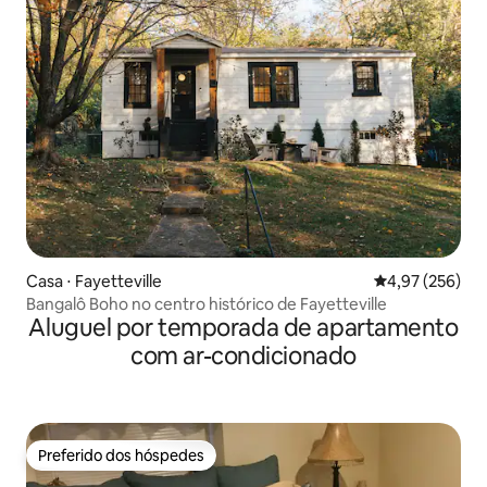
Casa ⋅ Fayetteville
4,97 de uma av
4,97 (256)
Bangalô Boho no centro histórico de Fayetteville
Aluguel por temporada de apartamento
com ar-condicionado
Preferido dos hóspedes
Preferido dos hóspedes