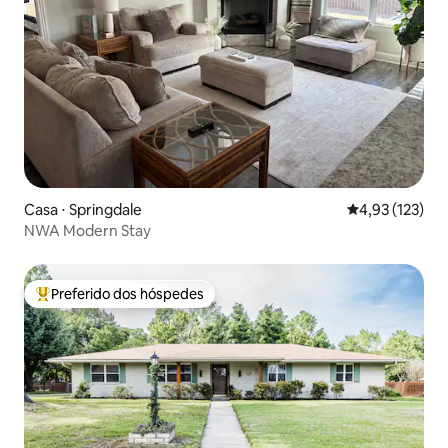
Casa ⋅ Springdale
4,93 de uma av
4,93 (123)
NWA Modern Stay
Preferido dos hóspedes
Entre os melhores preferidos dos hóspedes