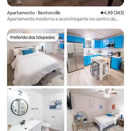
Apartamento ⋅ Bentonville
4,99 de uma ava
4,99 (343)
Apartamento moderno e aconchegante no centro da
cidade, a pé da praça,
Preferido dos hóspedes
Preferido dos hóspedes