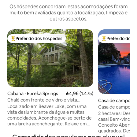
Os hóspedes concordam: estas acomodações foram
muito bem avaliadas quanto a localização, limpeza e
outros aspectos.
Preferido dos hóspedes
Preferido dos 
Entre os melhores preferidos dos hóspedes
Entre os melhore
Cabana ⋅ Eureka Springs
4,96 de uma avaliação média de 5,
4,96 (1.475)
Chalé com frente de vidro e vista
Casa de campo ⋅ Fa
deslumbrante para o lago
e
Localizado em Beaver Lake, com uma
Casa de campo: 2 h
vista deslumbrante da água e muitas
selvagem, naturez
2 hectares! Desfru
comodidades. Aconchegue-se perto de
estimação
casa! Bem-vindo ao nosso Retiro de
uma lareira aconchegante. Relaxe em
Conceito Aberto 
uma jacuzzi para dois à luz de velas (não
quadrados. Desfrute da nossa
é uma banheira de hidromassagem)
refrescante piscin