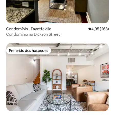
Condomínio ⋅ Fayetteville
4,95 de uma av
4,95 (263)
Condomínio na Dickson Street
Preferido dos hóspedes
Preferido dos hóspedes