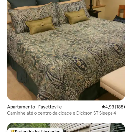
Apartamento ⋅ Fayetteville
4,93 de uma av
4,93 (188)
Caminhe até o centro da cidade e Dickson ST Sleeps 4
Preferido dos hóspedes