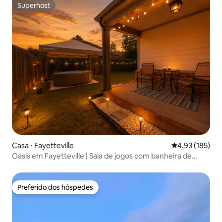
Superhost
Superhost
Casa ⋅ Fayetteville
4,93 de uma av
4,93 (185)
Oásis em Fayetteville | Sala de jogos com banheira de
hidromassagem
Preferido dos hóspedes
Preferido dos hóspedes