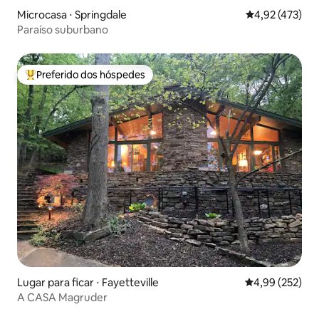
Microcasa ⋅ Springdale
4,92 de uma av
4,92 (473)
Paraíso suburbano
Preferido dos hóspedes
Entre os melhores preferidos dos hóspedes
Lugar para ficar ⋅ Fayetteville
4,99 de uma av
4,99 (252)
A CASA Magruder