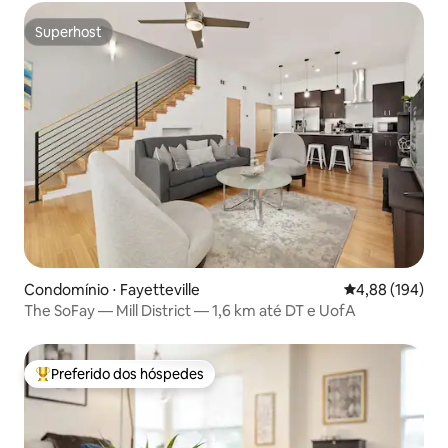
Superhost
Superhost
Condomínio ⋅ Fayetteville
4,88 de uma av
4,88 (194)
The SoFay — Mill District — 1,6 km até DT e UofA
Preferido dos hóspedes
Entre os melhores preferidos dos hóspedes