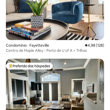
Condomínio ⋅ Fayetteville
4,98 de uma av
4,98 (128)
Centro de Maple Alley - Perto de U of A + Trilhas
Preferido dos hóspedes
Entre os melhores preferidos dos hóspedes