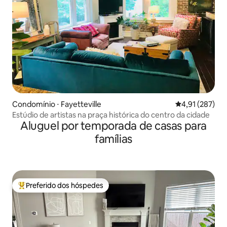
Condomínio ⋅ Fayetteville
4,91 de uma av
4,91 (287)
Estúdio de artistas na praça histórica do centro da cidade
Aluguel por temporada de casas para
famílias
Preferido dos hóspedes
Entre os melhores preferidos dos hóspedes