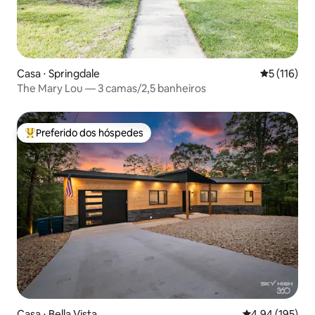
Casa ⋅ Springdale
5 de uma av
5 (116)
The Mary Lou — 3 camas/2,5 banheiros
Preferido dos hóspedes
Entre os melhores preferidos dos hóspedes
Casa ⋅ Bella Vista
4,94 de uma av
4,94 (195)