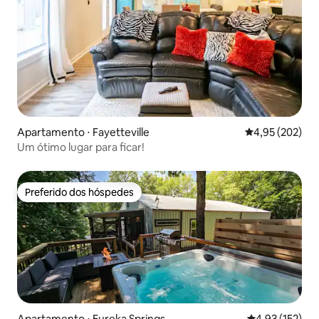
Apartamento ⋅ Fayetteville
4,95 de uma av
4,95 (202)
Um ótimo lugar para ficar!
Preferido dos hóspedes
Preferido dos hóspedes
Apartamento ⋅ Eureka Springs
4,93 de uma av
4,93 (152)