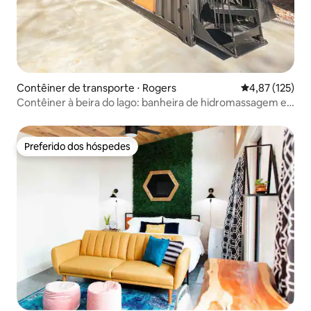
Contêiner de transporte ⋅ Rogers
4,87 de uma av
4,87 (125)
Contêiner à beira do lago: banheira de hidromassagem e
pickleball
Preferido dos hóspedes
Preferido dos hóspedes