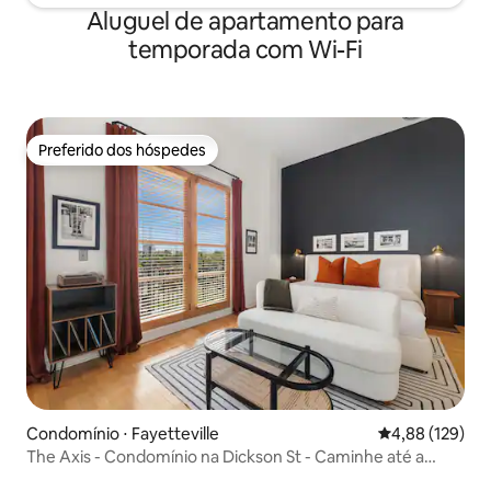
Aluguel de apartamento para
temporada com Wi-Fi
Preferido dos hóspedes
Preferido dos hóspedes
Condomínio ⋅ Fayetteville
4,88 de uma av
4,88 (129)
The Axis - Condomínio na Dickson St - Caminhe até a
UofA