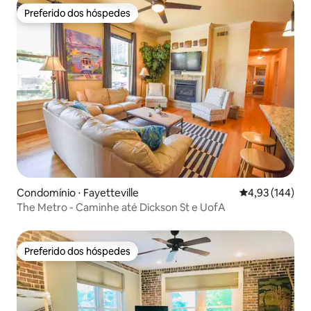
Preferido dos hóspedes
Preferido dos hóspedes
Condomínio ⋅ Fayetteville
4,93 de uma av
4,93 (144)
The Metro - Caminhe até Dickson St e UofA
Preferido dos hóspedes
Preferido dos hóspedes