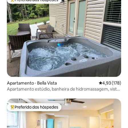
Entre os melhores preferidos dos hóspedes
Apartamento ⋅ Bella Vista
4,93 de uma av
4,93 (178)
Apartamento estúdio, banheira de hidromassagem, vista
para o lago no inverno
Preferido dos hóspedes
Entre os melhores preferidos dos hóspedes