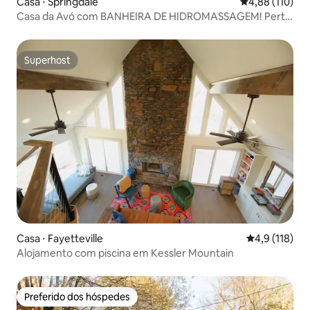
Casa ⋅ Springdale
4,88 de uma av
4,88 (110)
Casa da Avó com BANHEIRA DE HIDROMASSAGEM! Perto
da UofA!
Superhost
Superhost
Casa ⋅ Fayetteville
4,9 de uma av
4,9 (118)
Alojamento com piscina em Kessler Mountain
Preferido dos hóspedes
Preferido dos hóspedes