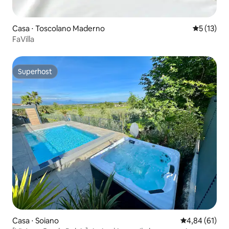
Casa ⋅ Toscolano Maderno
5 de uma a
5 (13)
FaVilla
Superhost
Superhost
Casa ⋅ Soiano
4,84 de uma a
4,84 (61)