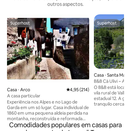
outros aspectos.
Superhost
Superhost
Superhost
Superhost
Casa ⋅ Santa Marg
B&B Cà Ulivi ~ Ap
O B&B está local
Casa ⋅ Arco
4,95 de uma avaliação média de 
4,95 (214)
vila rural de Vallag
A casa particular
estadual 12. A gest
Experiência nos Alpes e no Lago de
tranquilo cercado
Garda em um só lugar. Casa individual de
oliveiras. A estru
1860 em uma pequena aldeia perdida na
matrimoniais com 
montanha, reconstruída e reformada
extra, sofá-cama (
Comodidades populares em casas para
como um apartamento minimalista de
cozinha, sala de e
90 metros quadrados em dois andares.