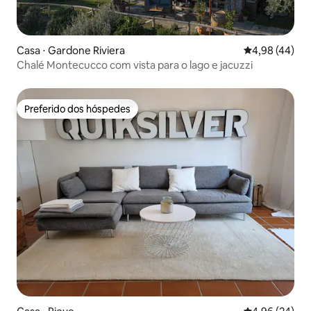
Casa ⋅ Gardone Riviera
4,98 de uma a
4,98 (44)
Chalé Montecucco com vista para o lago e jacuzzi
Preferido dos hóspedes
Preferido dos hóspedes