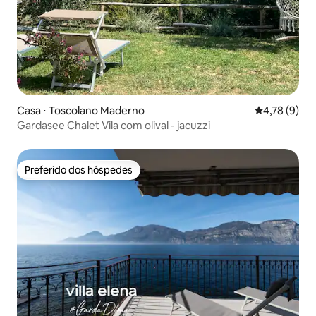
Casa ⋅ Toscolano Maderno
4,78 de uma 
4,78 (9)
Gardasee Chalet Vila com olival - jacuzzi
Preferido dos hóspedes
Preferido dos hóspedes