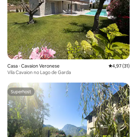
Casa ⋅ Cavaion Veronese
4,97 de uma a
4,97 (31)
Vila Cavaion no Lago de Garda
Superhost
Superhost