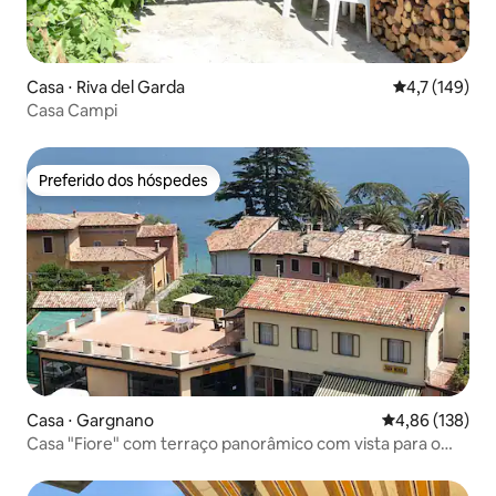
Casa ⋅ Riva del Garda
4,7 de uma av
4,7 (149)
Casa Campi
Preferido dos hóspedes
Preferido dos hóspedes
Casa ⋅ Gargnano
4,86 de uma av
4,86 (138)
Casa "Fiore" com terraço panorâmico com vista para o
lago