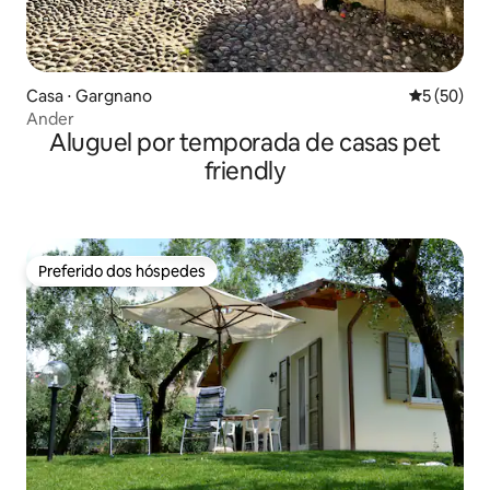
Casa ⋅ Gargnano
5 de uma a
5 (50)
Ander
Aluguel por temporada de casas pet
friendly
Preferido dos hóspedes
Preferido dos hóspedes