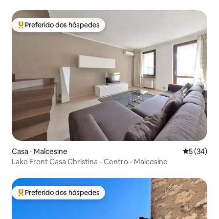
Preferido dos hóspedes
Entre os melhores preferidos dos hóspedes
Casa ⋅ Malcesine
5 de uma a
5 (34)
Lake Front Casa Christina - Centro - Malcesine
Preferido dos hóspedes
Entre os melhores preferidos dos hóspedes