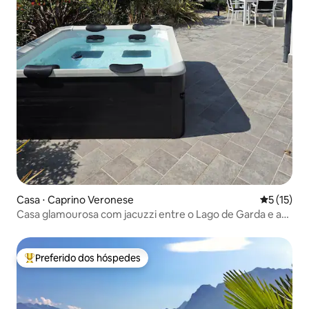
Casa ⋅ Caprino Veronese
5 de uma a
5 (15)
Casa glamourosa com jacuzzi entre o Lago de Garda e as
colinas
Preferido dos hóspedes
Entre os melhores preferidos dos hóspedes