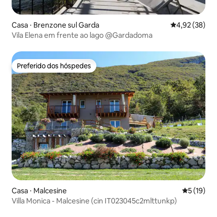
Casa ⋅ Brenzone sul Garda
4,92 de uma a
4,92 (38)
Vila Elena em frente ao lago @Gardadoma
Preferido dos hóspedes
Preferido dos hóspedes
Casa ⋅ Malcesine
5 de uma a
5 (19)
Villa Monica - Malcesine (cin IT023045c2mlttunkp)