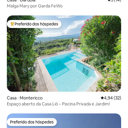
Malga Mary por Garda FeWo
Preferido dos hóspedes
Entre os melhores preferidos dos hóspedes
Casa ⋅ Montericco
4,94 de uma a
4,94 (32)
Espaço aberto da Casa Liò – Piscina Privada e Jardim!
Preferido dos hóspedes
Preferido dos hóspedes