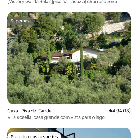
[Victory Garda Relais]piscina | jacuzzi| churrasqueira
Superhost
Superhost
Casa ⋅ Riva del Garda
4,94 de uma a
4,94 (18)
Villa Rosella, casa grande com vista para o lago
Preferido dos hóspedes