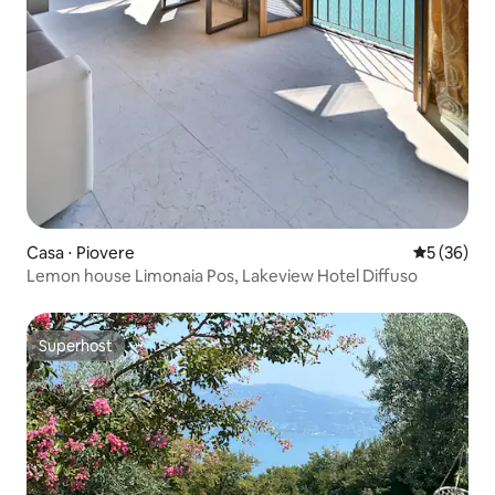
Casa ⋅ Piovere
5 de uma a
5 (36)
Lemon house Limonaia Pos, Lakeview Hotel Diffuso
Superhost
Superhost