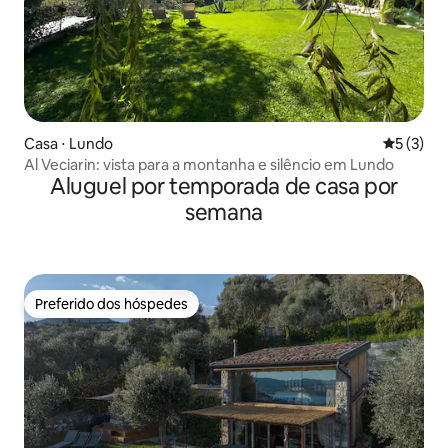
Casa ⋅ Lundo
5 de uma 
5 (3)
Al Veciarin: vista para a montanha e silêncio em Lundo
Aluguel por temporada de casa por
semana
Preferido dos hóspedes
Preferido dos hóspedes