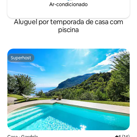
Ar-condicionado
Aluguel por temporada de casa com
piscina
Superhost
Superhost
Casa ⋅ Gardola
5 de uma a
5 (14)