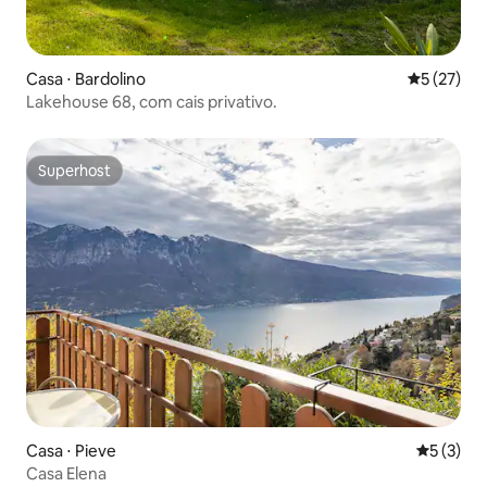
Casa ⋅ Bardolino
5 de uma a
5 (27)
Lakehouse 68, com cais privativo.
Superhost
Superhost
Casa ⋅ Pieve
5 de uma 
5 (3)
Casa Elena