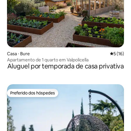
Casa ⋅ Bure
5 de uma a
5 (16)
Apartamento de 1 quarto em Valpolicella
Aluguel por temporada de casa privativa
Preferido dos hóspedes
Preferido dos hóspedes