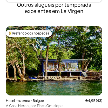
Outros aluguéis por temporada
excelentes em La Virgen
Preferido dos hóspedes
Entre os melhores preferidos dos hóspedes
Hotel-fazenda ⋅ Balgue
4,95 de uma a
4,95 (43)
A Casa Heron, por Finca Ometepe