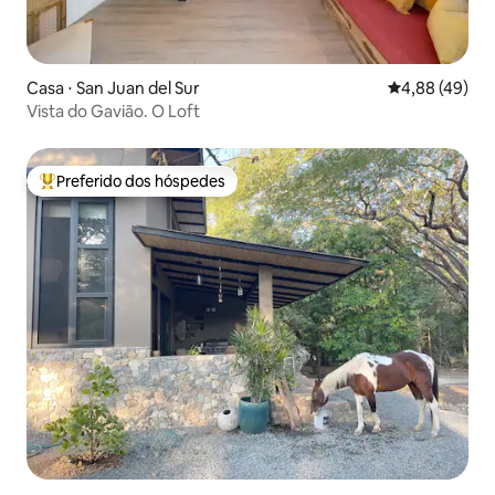
Casa ⋅ San Juan del Sur
4,88 de uma a
4,88 (49)
Vista do Gavião. O Loft
Preferido dos hóspedes
Entre os melhores preferidos dos hóspedes