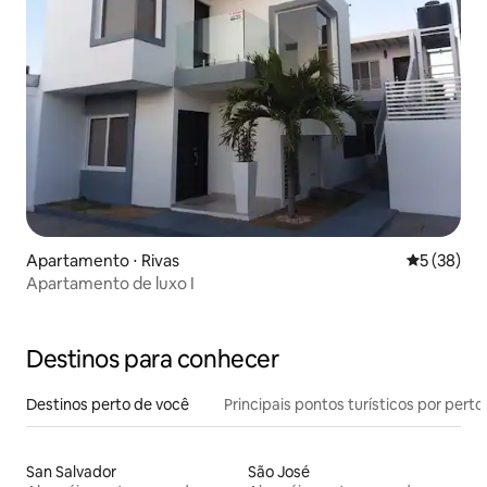
Apartamento ⋅ Rivas
5 de uma a
5 (38)
Apartamento de luxo I
Destinos para conhecer
Destinos perto de você
Principais pontos turísticos por perto
San Salvador
São José