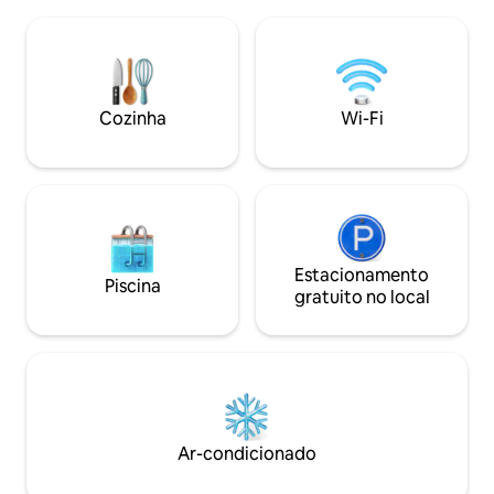
modernas e novo ar condicionado em
recém-reformada 
todos os quartos. Você também está
distância. Localiz
perto de mantimentos e itens essenciais
cidade e a poucos 
locais, e oferecemos check-in assistido
Acessível através 
por concierge, além de complementos
Internet de fibra ó
opcionais, incluindo aulas de surfe, chefs
Cozinha
Wi-Fi
velocidade de 200
particulares, massagem, serviço de
limpeza e transporte (organizados com
antecedência).
Estacionamento
Piscina
gratuito no local
Ar-condicionado