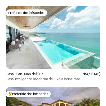
Preferido dos hóspedes
Preferido dos hóspedes
Casa ⋅ San Juan del Sur,
4,96 de uma a
4,96 (45)
Casa inteligente moderna de luxo à beira-mar
Preferido dos hóspedes
Entre os melhores preferidos dos hóspedes