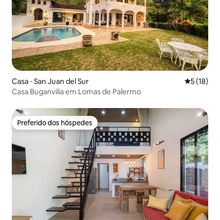
Casa ⋅ San Juan del Sur
5 de uma a
5 (18)
Casa Buganvilia em Lomas de Palermo
Preferido dos hóspedes
Preferido dos hóspedes