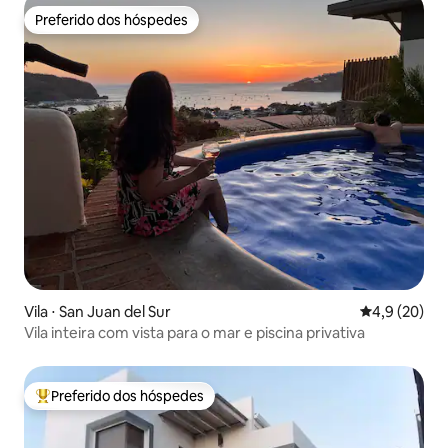
Preferido dos hóspedes
Preferido dos hóspedes
Vila ⋅ San Juan del Sur
4,9 de uma a
4,9 (20)
Vila inteira com vista para o mar e piscina privativa
Preferido dos hóspedes
Entre os melhores preferidos dos hóspedes