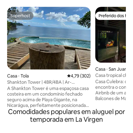
Superhost
Preferido dos hó
Superhost
Preferido dos hó
Casa ⋅ San Juan de
Casa tropical chi
Casa ⋅ Tola
4,79 de uma avaliação média de 
4,79 (302)
vista para o mar
Casa Culebra: o c
Shankton Tower | 4BR/4BA | Ar-
encontra o confo
condicionado | Vistas espetaculares
A Shankton Tower é uma espaçosa casa
Airbnb de um anda
costeira em um condomínio fechado
Balcones de Majagu
seguro acima de Playa Gigante, na
deslumbrantes par
Nicarágua, perfeitamente posicionada
partir deste santuá
Comodidades populares em aluguel por
perto de pontos de surfe de classe
Com 2 quartos Kin
mundial. A casa foi projetada para
temporada em La Virgen
em suítes e uma c
viagens em grupo sem esforço com Wi-
equipada, é perfe
Fi rápido, atualizações tecnológicas
Relaxe na piscina 