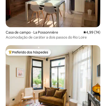
Casa de campo ⋅ La Possonnière
4,99 de uma a
4,99 (74)
Acomodação de caráter a dois passos do Rio Loire
Preferido dos hóspedes
Entre os melhores preferidos dos hóspedes