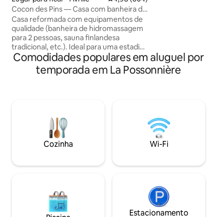
o local Está localizado na rota do Loire de
Cocon des Pins — Casa com banheira de
bicicleta, perto d
hidromassagem e sauna
Casa reformada com equipamentos de
aldeias localizadas
qualidade (banheira de hidromassagem
Patrimônio Mundia
para 2 pessoas, sauna finlandesa
do final de abril, 
tradicional, etc.). Ideal para uma estadia
para almoçar/janta
Comodidades populares em aluguel por
relaxante a dois. Casa localizada a 7
desfrutar do refúg
minutos do centro da cidade de Angers,
temporada em La Possonnière
em um ambiente tranquilo e arborizado,
a 500 metros de um parque que oferece
belos passeios. Os visitantes não são
permitidos. Pedimos sinceramente que
os nossos viajantes mantenham a calma
e o respeito pelos locais para o conforto
dos vizinhos e futuros inquilinos,
obrigado desde já :)
Cozinha
Wi-Fi
Estacionamento