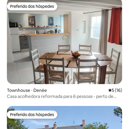
Preferido dos hóspedes
Preferido dos hóspedes
Townhouse ⋅ Denée
5 de uma a
5 (16)
Casa acolhedora reformada para 6 pessoas - perto de
Angers
Preferido dos hóspedes
Preferido dos hóspedes