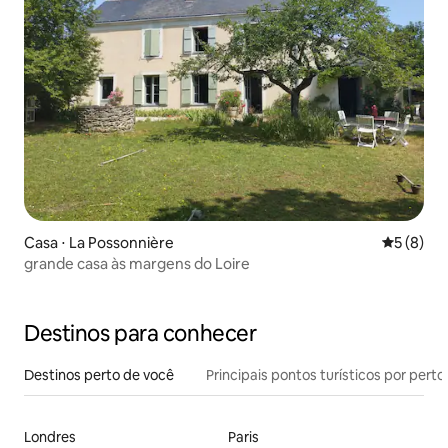
Casa ⋅ La Possonnière
5 de uma 
5 (8)
grande casa às margens do Loire
Destinos para conhecer
Destinos perto de você
Principais pontos turísticos por perto
Londres
Paris