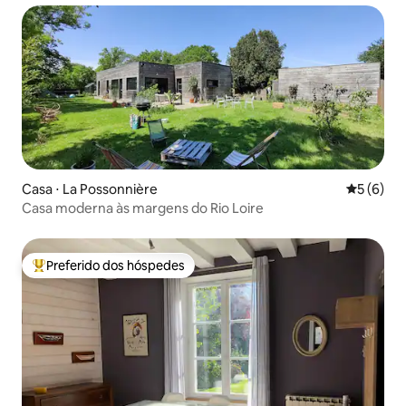
Casa ⋅ La Possonnière
5 de uma 
5 (6)
Casa moderna às margens do Rio Loire
Preferido dos hóspedes
Entre os melhores preferidos dos hóspedes