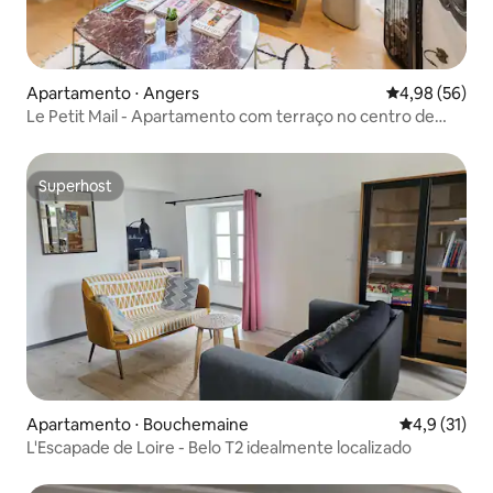
Apartamento ⋅ Angers
4,98 de uma a
4,98 (56)
Le Petit Mail - Apartamento com terraço no centro de
ANGERS
Superhost
Superhost
Apartamento ⋅ Bouchemaine
4,9 de uma a
4,9 (31)
L'Escapade de Loire - Belo T2 idealmente localizado