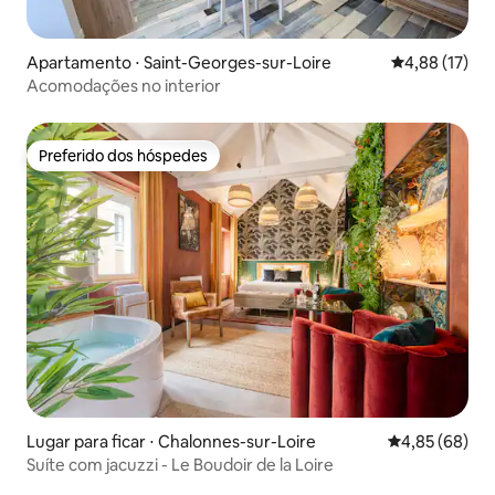
Apartamento ⋅ Saint-Georges-sur-Loire
4,88 de uma a
4,88 (17)
Acomodações no interior
Preferido dos hóspedes
Preferido dos hóspedes
Lugar para ficar ⋅ Chalonnes-sur-Loire
4,85 de uma a
4,85 (68)
Suíte com jacuzzi - Le Boudoir de la Loire