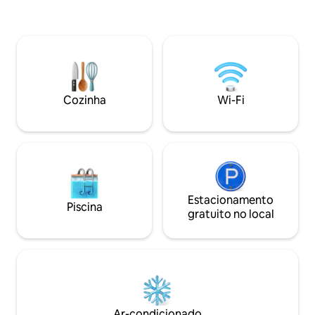
cozinha equipada, 
uma máquina de lavar roupa. A
cama), quarto (ro
acomodação foi totalmente reformada
firme/confortável)
em 2022. 🦒 Uma decoração inspirada no
grande, lavanderia, va
Zoológico de Doué la Fontaine (Bioparc)
equipamentos Entrada segura com
convida você para uma jornada. ☀️ Um
código digital Wi-Fi Espírito Cocooni
espaçoso terraço e pátio permitirão que
Assegurado!
você passe momentos agradáveis.
Cozinha
Wi-Fi
Estacionamento
Piscina
gratuito no local
Ar-condicionado