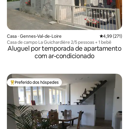
Casa ⋅ Gennes-Val-de-Loire
4,99 de uma av
4,99 (271)
Casa de campo La Guichardière 2/5 pessoas + 1 bebê
Aluguel por temporada de apartamento
com ar-condicionado
Preferido dos hóspedes
Entre os melhores preferidos dos hóspedes