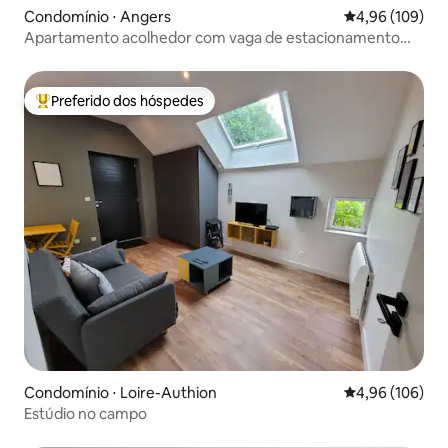
Condomínio ⋅ Angers
4,96 de uma av
4,96 (109)
Apartamento acolhedor com vaga de estacionamento
subterrâneo
Preferido dos hóspedes
Entre os melhores preferidos dos hóspedes
Condomínio ⋅ Loire-Authion
4,96 de uma av
4,96 (106)
Estúdio no campo