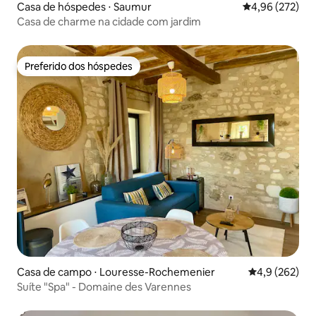
Casa de hóspedes ⋅ Saumur
4,96 de uma av
4,96 (272)
Casa de charme na cidade com jardim
Preferido dos hóspedes
Preferido dos hóspedes
Casa de campo ⋅ Louresse-Rochemenier
4,9 de uma av
4,9 (262)
Suíte "Spa" - Domaine des Varennes