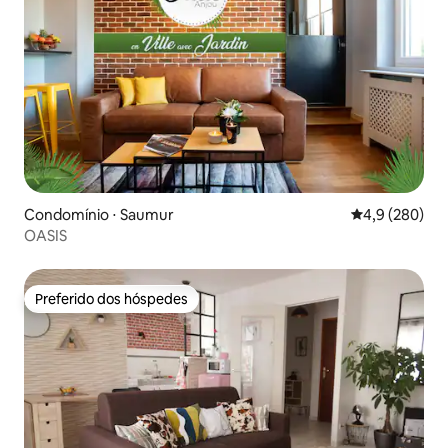
Condomínio ⋅ Saumur
4,9 de uma av
4,9 (280)
OASIS
Preferido dos hóspedes
Preferido dos hóspedes