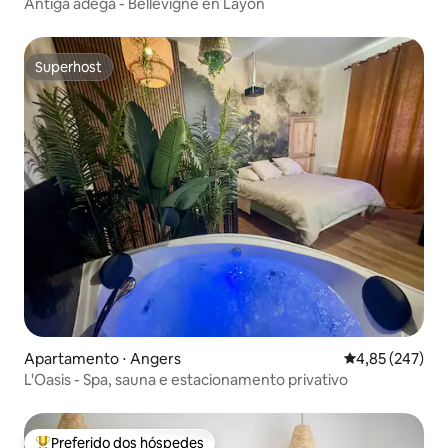
Antiga adega - Bellevigne en Layon
Superhost
Superhost
Apartamento ⋅ Angers
4,85 de uma av
4,85 (247)
L'Oasis - Spa, sauna e estacionamento privativo
Preferido dos hóspedes