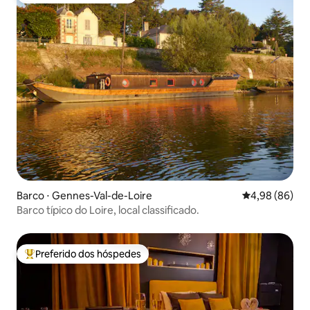
Barco ⋅ Gennes-Val-de-Loire
4,98 de uma av
4,98 (86)
Barco típico do Loire, local classificado.
Preferido dos hóspedes
Entre os melhores preferidos dos hóspedes