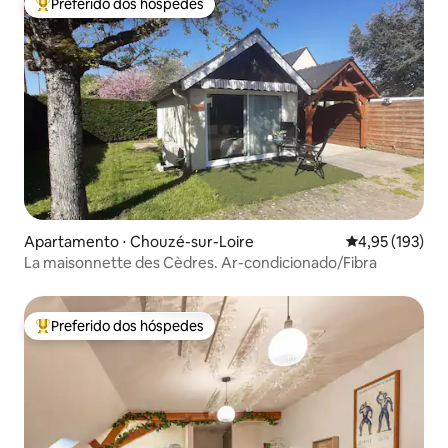
Preferido dos hóspedes
Entre os melhores preferidos dos hóspedes
Apartamento ⋅ Chouzé-sur-Loire
4,95 de uma av
4,95 (193)
La maisonnette des Cèdres. Ar-condicionado/Fibra
Preferido dos hóspedes
Entre os melhores preferidos dos hóspedes