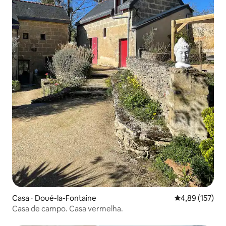
Casa ⋅ Doué-la-Fontaine
4,89 de uma av
4,89 (157)
Casa de campo. Casa vermelha.