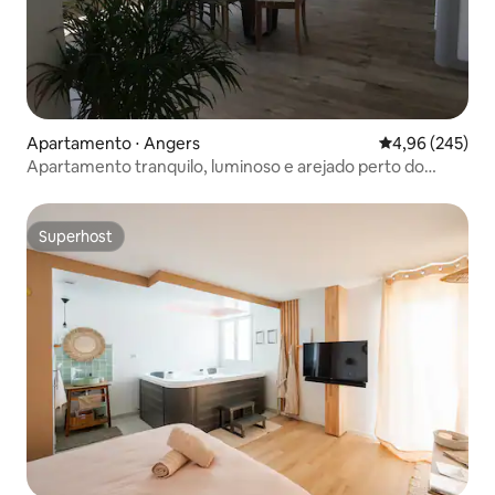
Apartamento ⋅ Angers
4,96 de uma ava
4,96 (245)
Apartamento tranquilo, luminoso e arejado perto do
centro da cidade
Superhost
Superhost