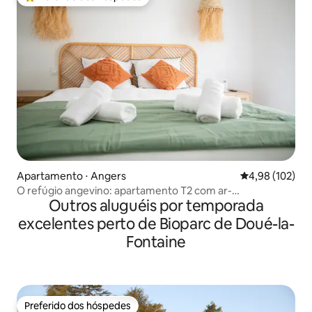
Entre os melhores preferidos dos hóspedes
Apartamento ⋅ Angers
4,98 de uma av
4,98 (102)
O refúgio angevino: apartamento T2 com ar-
Outros aluguéis por temporada
condicionado e banheira de hidromassagem
excelentes perto de Bioparc de Doué-la-
Fontaine
Preferido dos hóspedes
Preferido dos hóspedes