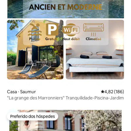
Casa ⋅ Saumur
4,82 de uma av
4,82 (186)
"La grange des Marronniers" Tranquilidade-Piscina-Jardim
Preferido dos hóspedes
Preferido dos hóspedes