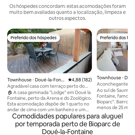
Os hóspedes concordam: estas acomodações foram
muito bem avaliadas quanto a localização, limpeza e
outros aspectos.
Preferido dos hóspedes
Preferido dos hó
Preferido dos hóspedes
Preferido dos hó
Townhouse ⋅ Doué
Townhouse ⋅ Doué-la-Fonta
4,88 de uma avaliação média de 
4,88 (182)
aine
Aconchegante e d
ine
Agradável casa com terraço perto do
Doué, casa, terra
Ao sul de Saumur,
zoológico
🏠 A casa geminada "Lodge" em Doué la
Fontaine, famosa 
Fontaine, perto da Arena e do Zoológico.
Bioparc". Bairro das Arèn
Esta acomodação dispõe de 1 quarto no
menos de 25 minu
andar de cima com um banheiro e um
(passe de um dia),
Comodidades populares para aluguel
lavabo. 1 espaço adicional para dormir
trogloditas, marge
(sofá-cama extra) na sala de estar e uma
por temporada perto de Bioparc de
encantadora, vara
área de jantar com todos os
estacionamento privativo
Doué-la-Fontaine
equipamentos de cozinha necessários e