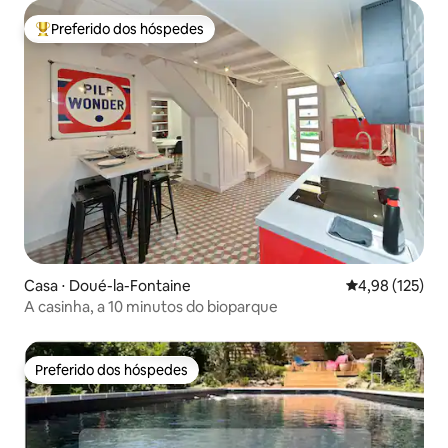
Preferido dos hóspedes
Entre os melhores preferidos dos hóspedes
Casa ⋅ Doué-la-Fontaine
4,98 de uma av
4,98 (125)
A casinha, a 10 minutos do bioparque
Preferido dos hóspedes
Preferido dos hóspedes