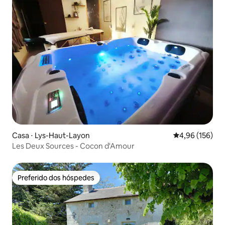
Casa ⋅ Lys-Haut-Layon
4,96 de uma av
4,96 (156)
Les Deux Sources - Cocon d'Amour
Preferido dos hóspedes
Preferido dos hóspedes