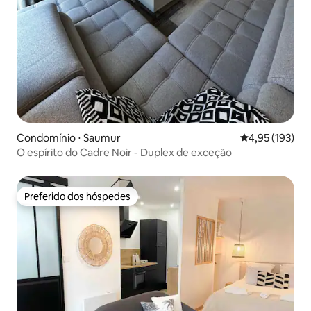
Condomínio ⋅ Saumur
4,95 de uma av
4,95 (193)
O espírito do Cadre Noir - Duplex de exceção
Preferido dos hóspedes
Preferido dos hóspedes