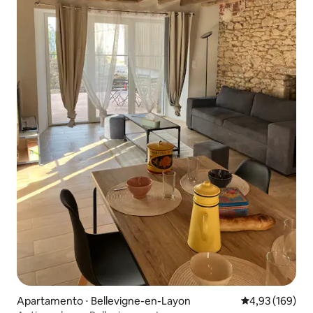
Apartamento ⋅ Bellevigne-en-Layon
4,93 de uma av
4,93 (169)