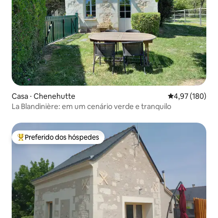
Casa ⋅ Chenehutte
4,97 de uma av
4,97 (180)
La Blandinière: em um cenário verde e tranquilo
Preferido dos hóspedes
Entre os melhores preferidos dos hóspedes