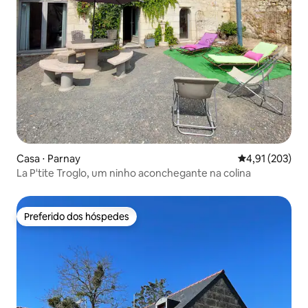
Casa ⋅ Parnay
4,91 de uma av
4,91 (203)
La P'tite Troglo, um ninho aconchegante na colina
Preferido dos hóspedes
Preferido dos hóspedes