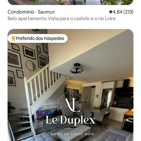
Condomínio ⋅ Saumur
4,84 de uma av
4,84 (213)
Belo apartamento Vista para o castelo e o rio Loire
Preferido dos hóspedes
Entre os melhores preferidos dos hóspedes