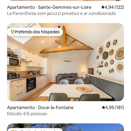
Apartamento ⋅ Sainte-Gemmes-sur-Loire
4,94 de uma av
4,94 (122)
La Parenthèse com jacuzzi privativo e ar condicionado
Preferido dos hóspedes
Entre os melhores preferidos dos hóspedes
Apartamento ⋅ Doué-la-Fontaine
4,95 de uma av
4,95 (181)
Estúdio 4/6 pessoas