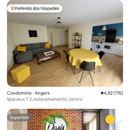
Preferido dos hóspedes
Entre os melhores preferidos dos hóspedes
Condomínio ⋅ Angers
4,92 de uma av
4,92 (176)
Spacieux T 2, estacionamento, centro
Superhost
Superhost