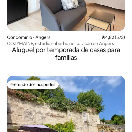
Condomínio ⋅ Angers
4,82 de uma av
4,82 (573)
COZYMAINE, estúdio soberbo no coração de Angers
Aluguel por temporada de casas para
famílias
Preferido dos hóspedes
Preferido dos hóspedes