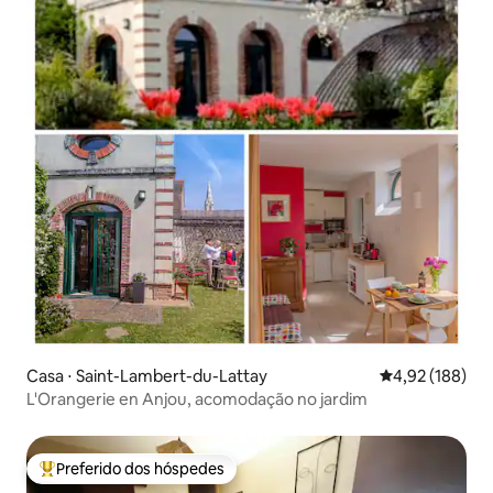
Casa ⋅ Saint-Lambert-du-Lattay
4,92 de uma av
4,92 (188)
L'Orangerie en Anjou, acomodação no jardim
Preferido dos hóspedes
Entre os melhores preferidos dos hóspedes