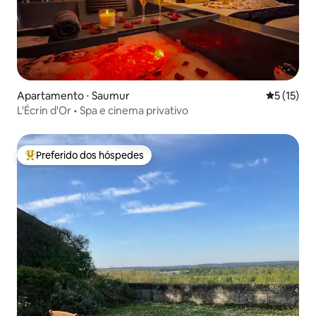
Apartamento ⋅ Saumur
5 de uma a
5 (15)
L'Écrin d'Or • Spa e cinema privativo
Preferido dos hóspedes
Entre os melhores preferidos dos hóspedes