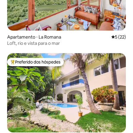
Apartamento ⋅ La Romana
5 de uma a
5 (22)
Loft, rio e vista para o mar
Preferido dos hóspedes
Entre os melhores preferidos dos hóspedes