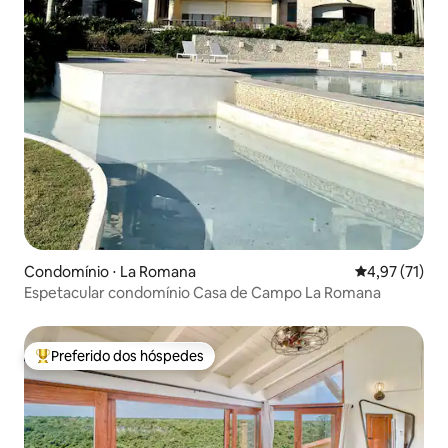
Condomínio ⋅ La Romana
4,97 de uma a
4,97 (71)
Espetacular condomínio Casa de Campo La Romana
Preferido dos hóspedes
Entre os melhores preferidos dos hóspedes