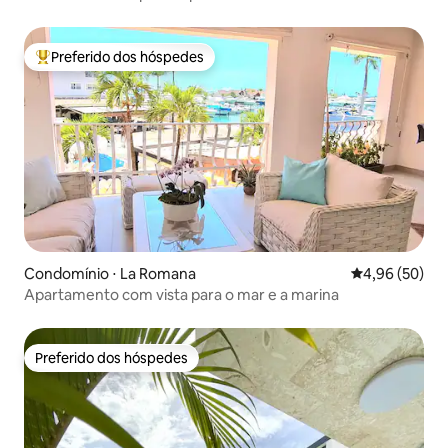
hidromassagem
Preferido dos hóspedes
Entre os melhores preferidos dos hóspedes
Condomínio ⋅ La Romana
4,96 de uma a
4,96 (50)
Apartamento com vista para o mar e a marina
Preferido dos hóspedes
Preferido dos hóspedes