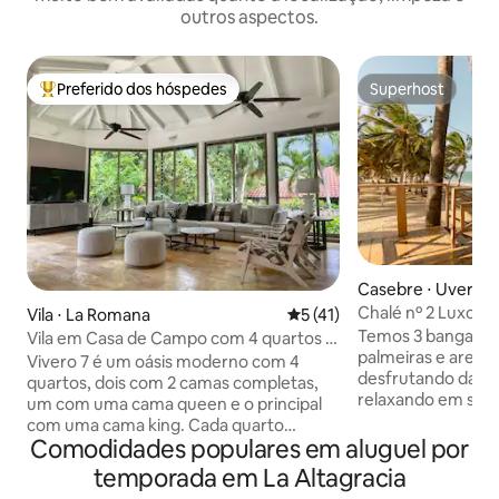
outros aspectos.
Preferido dos hóspedes
Superhost
Entre os melhores preferidos dos hóspedes
Superhost
Casebre ⋅ Uvero Al
ro - Punta Cana
Chalé nº 2 Luxo R
Vila ⋅ La Romana
5 de uma avaliação média de
5 (41)
Jacuzzi
Temos 3 bangalôs,
Vila em Casa de Campo com 4 quartos e
palmeiras e areia. Passe seus dias
piscina.
Vivero 7 é um oásis moderno com 4
desfrutando da pra
quartos, dois com 2 camas completas,
relaxando em sua j
um com uma cama queen e o principal
hipnotizado pelo h
com uma cama king. Cada quarto
Mobiliário de luxo, qual
Comodidades populares em aluguel por
equipado com um novo AC e uma TV de
privativa no seu terraço. C
tela plana, Wi-Fi, armário e seu próprio
temporada em La Altagracia
golfe gratuito com m
banheiro. A casa tem um ar