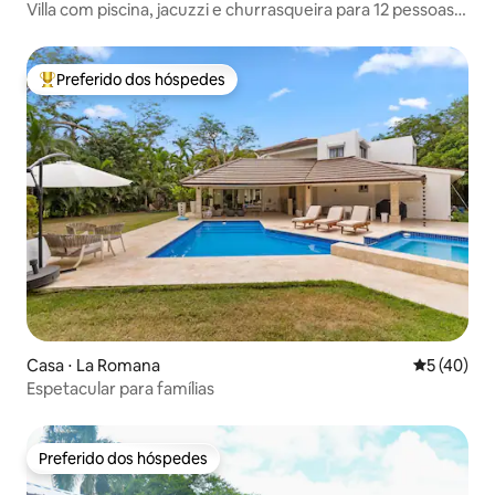
Villa com piscina, jacuzzi e churrasqueira para 12 pessoas
em PUJ
Preferido dos hóspedes
Entre os melhores preferidos dos hóspedes
Casa ⋅ La Romana
5 de uma a
5 (40)
Espetacular para famílias
Preferido dos hóspedes
Preferido dos hóspedes