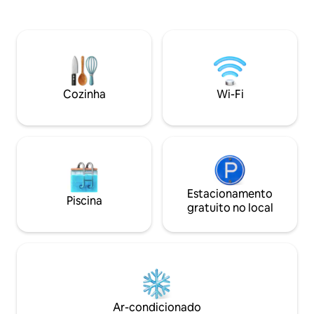
entregamos pesso
condicionado na sala de estar e na área
explicando todas a
de jantar, e uma sala de estar de
O café da manhã d
conceito aberto. O terraço expansivo
incluído, com ite
com uma bela piscina climatizada e
armários e na gela
jardim exuberante para que os
preparar como quiser. Starlink
hóspedes possam desfrutar. A 3
móvel, churrasquei
minutos de carro da praia de minitas, a 7
Cozinha
Wi-Fi
espreguiçadeiras
minutos da marina e chavon. Equipe em
tempo integral (empregada
doméstica/cozinheiro) incluída.
Estacionamento
Piscina
gratuito no local
Ar-condicionado