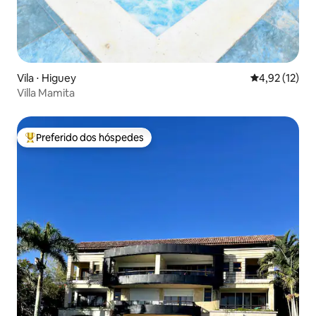
Vila ⋅ Higuey
4,92 de uma a
4,92 (12)
Villa Mamita
Preferido dos hóspedes
Entre os melhores preferidos dos hóspedes