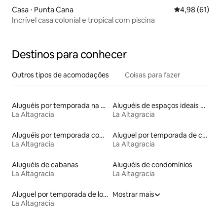
Casa ⋅ Punta Cana
4,98 de uma a
4,98 (61)
Incrível casa colonial e tropical com piscina
Destinos para conhecer
Outros tipos de acomodações
Coisas para fazer
Aluguéis por temporada na orla
Aluguéis de espaços ideais para famílias
La Altagracia
La Altagracia
Aluguéis por temporada com acesso à praia
Aluguel por temporada de casas de veraneio
La Altagracia
La Altagracia
Aluguéis de cabanas
Aluguéis de condomínios
La Altagracia
La Altagracia
Aluguel por temporada de lofts
Mostrar mais
La Altagracia