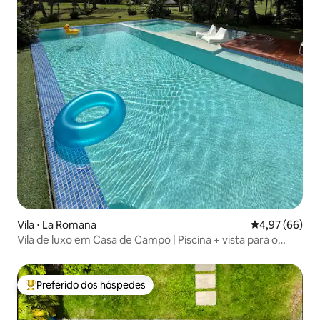
Vila ⋅ La Romana
4,97 de uma a
4,97 (66)
Vila de luxo em Casa de Campo | Piscina + vista para o
campo de golfe
Preferido dos hóspedes
Entre os melhores preferidos dos hóspedes