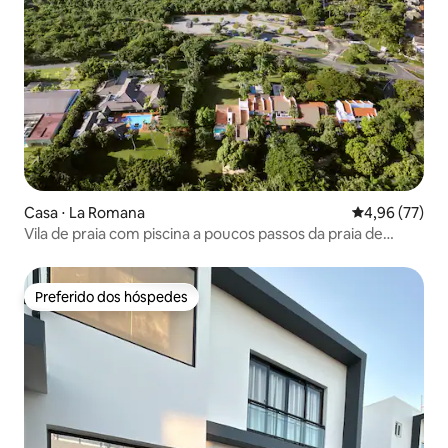
Casa ⋅ La Romana
4,96 de uma a
4,96 (77)
Vila de praia com piscina a poucos passos da praia de
Minitas
Preferido dos hóspedes
Preferido dos hóspedes