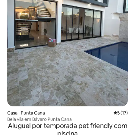
Casa ⋅ Punta Cana
5 de uma a
5 (17)
Bela vila em Bávaro Punta Cana
Aluguel por temporada pet friendly com
piscina