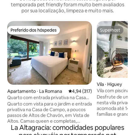
temporada pet friendly foram muito bem avaliados
por sua localização, limpeza e muito mais.
Preferido dos hóspedes
Superhost
Preferido dos hóspedes
Superhost
Vila ⋅ Higuey
Vila com piscina pri
Apartamento ⋅ La Romana
4,94 de uma avaliação média de 
4,94 (317)
espaçoso de 4 qua
Desfrute de uma e
Quarto com entrada privativa na Casa
nesta vila privad
de Campo perto de Chavón
Quarto com vista para o jardim e entrada
acomoda até 14 pe
privativa na Casa de Campo, a poucos
famílias e grandes
passos de Altos de Chavón, em Vista de
áreas de estar esp
Altos. Camas queen e completas,
privativa e gerad
La Altagracia: comodidades populares
geladeira, micro-ondas, cafeteira, ar-
para maior confor
condicionado, Netflix, mesa e Wi-Fi.