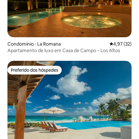
Condomínio ⋅ La Romana
4,97 de uma a
4,97 (32)
Apartamento de luxo em Casa de Campo – Los Altos
Preferido dos hóspedes
Preferido dos hóspedes