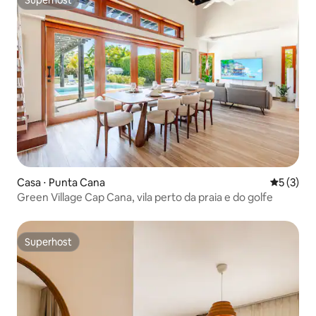
Superhost
Superhost
Casa ⋅ Punta Cana
5 de uma 
5 (3)
Green Village Cap Cana, vila perto da praia e do golfe
Superhost
Superhost