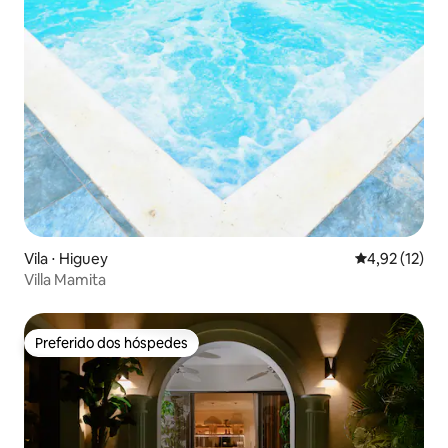
Vila ⋅ Higuey
4,92 de uma a
4,92 (12)
Villa Mamita
Preferido dos hóspedes
Preferido dos hóspedes