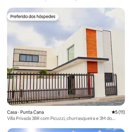
Preferido dos hóspedes
Preferido dos hóspedes
Casa ⋅ Punta Cana
5 de uma a
5 (11)
Villa Privada 3BR com Picuzzi, churrasqueira e 3M do
Centro