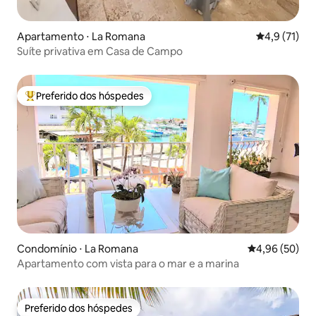
Apartamento ⋅ La Romana
4,9 de uma a
4,9 (71)
Suíte privativa em Casa de Campo
Preferido dos hóspedes
Entre os melhores preferidos dos hóspedes
Condomínio ⋅ La Romana
4,96 de uma a
4,96 (50)
Apartamento com vista para o mar e a marina
Preferido dos hóspedes
Preferido dos hóspedes