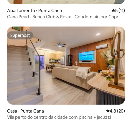
Apartamento ⋅ Punta Cana
5 de uma a
5 (11)
Cana Pearl - Beach Club & Relax - Condomínio por Capri
Superhost
Superhost
Casa ⋅ Punta Cana
4,8 de uma a
4,8 (20)
Vila perto do centro da cidade com piscina + jacuzzi