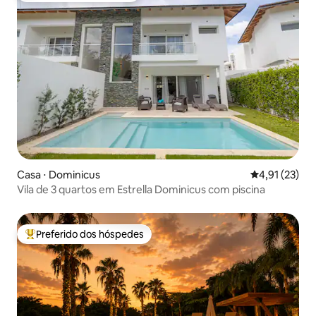
Casa ⋅ Dominicus
4,91 de uma a
4,91 (23)
Vila de 3 quartos em Estrella Dominicus com piscina
Preferido dos hóspedes
Entre os melhores preferidos dos hóspedes