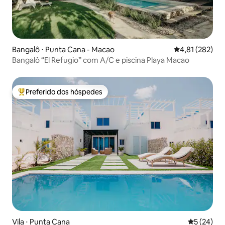
Bangalô ⋅ Punta Cana - Macao
4,81 de uma av
4,81 (282)
Bangalô “El Refugio” com A/C e piscina Playa Macao
Preferido dos hóspedes
Entre os melhores preferidos dos hóspedes
Vila ⋅ Punta Cana
5 de uma a
5 (24)