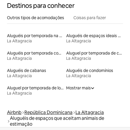
Destinos para conhecer
Outros tipos de acomodações
Coisas para fazer
Aluguéis por temporada na orla
Aluguéis de espaços ideais para famílias
La Altagracia
La Altagracia
Aluguéis por temporada com acesso à praia
Aluguel por temporada de casas de veraneio
La Altagracia
La Altagracia
Aluguéis de cabanas
Aluguéis de condomínios
La Altagracia
La Altagracia
Aluguel por temporada de lofts
Mostrar mais
La Altagracia
Airbnb
República Dominicana
La Altagracia
Aluguéis de espaços que aceitam animais de
estimação