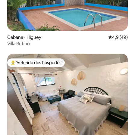
Cabana ⋅ Higuey
4,9 de uma a
4,9 (49)
Villa Rufino
Preferido dos hóspedes
Entre os melhores preferidos dos hóspedes