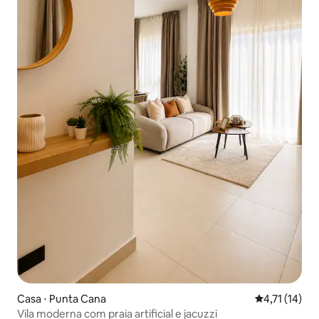
Casa ⋅ Punta Cana
4,71 de uma a
4,71 (14)
Vila moderna com praia artificial e jacuzzi