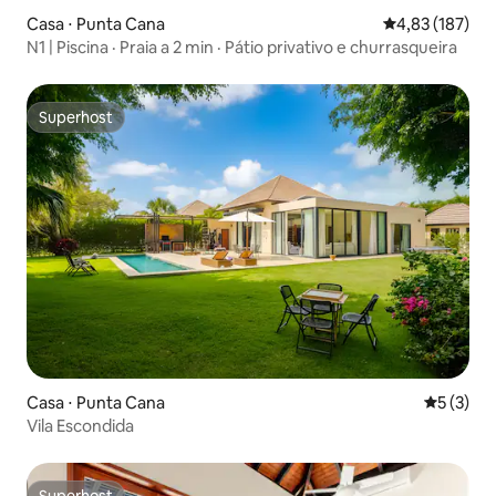
Casa ⋅ Punta Cana
4,83 de uma av
4,83 (187)
N1 | Piscina · Praia a 2 min · Pátio privativo e churrasqueira
Superhost
Superhost
Casa ⋅ Punta Cana
5 de uma 
5 (3)
Vila Escondida