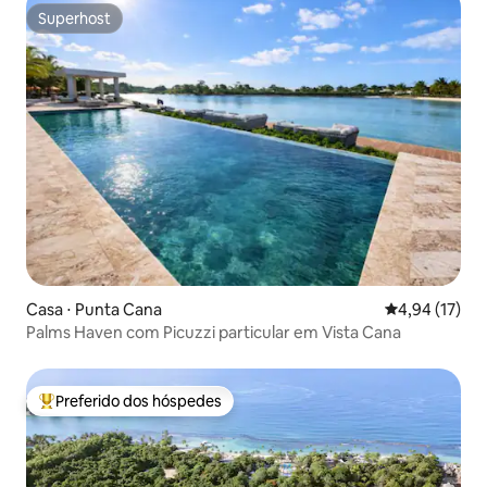
Superhost
Superhost
Casa ⋅ Punta Cana
4,94 de uma a
4,94 (17)
Palms Haven com Picuzzi particular em Vista Cana
Preferido dos hóspedes
Entre os melhores preferidos dos hóspedes