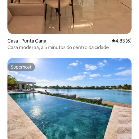
Casa ⋅ Punta Cana
4,83 de uma 
4,83 (6)
Casa moderna, a 5 minutos do centro da cidade
Superhost
Superhost