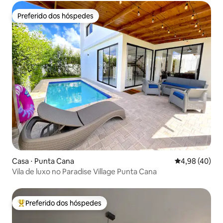
Preferido dos hóspedes
Preferido dos hóspedes
Casa ⋅ Punta Cana
4,98 de uma a
4,98 (40)
Vila de luxo no Paradise Village Punta Cana
Preferido dos hóspedes
Entre os melhores preferidos dos hóspedes