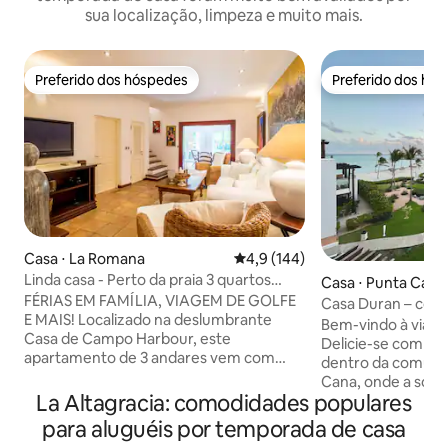
sua localização, limpeza e muito mais.
Preferido dos hóspedes
Preferido dos hó
Preferido dos hóspedes
Preferido dos hó
Casa ⋅ La Romana
4,9 de uma avaliação média de 
4,9 (144)
Linda casa - Perto da praia 3 quartos
Casa ⋅ Punta Cana
Vista da marina
FÉRIAS EM FAMÍLIA, VIAGEM DE GOLFE
Casa Duran – con
E MAIS! Localizado na deslumbrante
serenidade à beir
Bem-vindo à viage
Casa de Campo Harbour, este
Delicie-se com o e
apartamento de 3 andares vem com
dentro da comunid
uma cozinha totalmente equipada,
Cana, onde a sofis
áreas de estar e terraço, área de jantar e
La Altagracia: comodidades populares
serenidade. Este 
3 quartos espaçosos com armário +
condomínio de doi
para aluguéis por temporada de casa
banheiro. A propriedade acomoda 8
banheiros e lofte