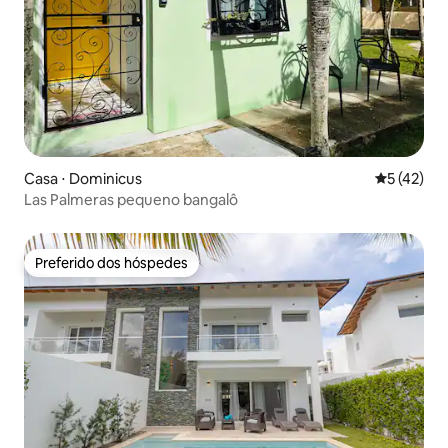
Casa ⋅ Dominicus
5 de uma a
5 (42)
Las Palmeras pequeno bangalô
Preferido dos hóspedes
Preferido dos hóspedes