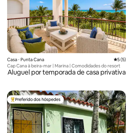
Casa ⋅ Punta Cana
5 de uma 
5 (5)
Cap Cana à beira-mar | Marina | Comodidades do resort
Aluguel por temporada de casa privativa
Preferido dos hóspedes
Entre os melhores preferidos dos hóspedes