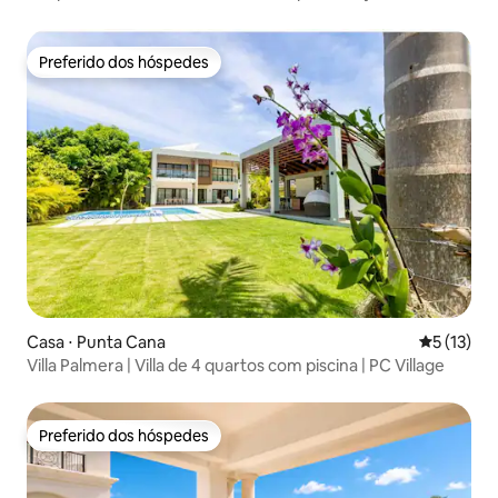
Preferido dos hóspedes
Preferido dos hóspedes
Casa ⋅ Punta Cana
5 de uma a
5 (13)
Villa Palmera | Villa de 4 quartos com piscina | PC Village
Preferido dos hóspedes
Preferido dos hóspedes