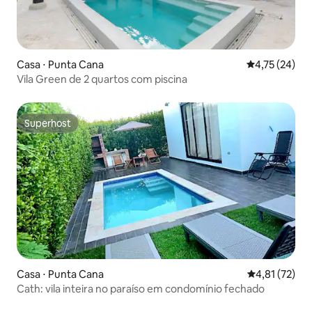
Casa ⋅ Punta Cana
4,75 de uma a
4,75 (24)
Vila Green de 2 quartos com piscina
Superhost
Superhost
Casa ⋅ Punta Cana
4,81 de uma a
4,81 (72)
Cath: vila inteira no paraíso em condomínio fechado