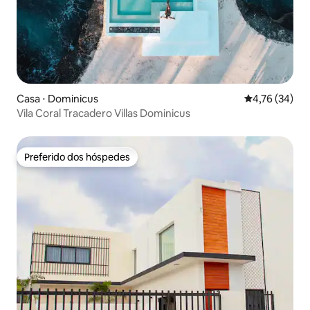
Casa ⋅ Dominicus
4,76 de uma a
4,76 (34)
Vila Coral Tracadero Villas Dominicus
Preferido dos hóspedes
Preferido dos hóspedes