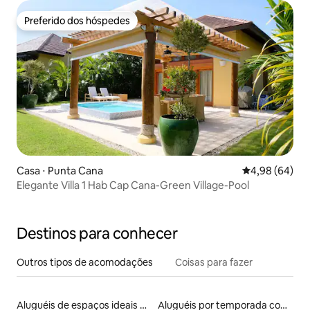
Preferido dos hóspedes
Preferido dos hóspedes
Casa ⋅ Punta Cana
4,98 de uma av
4,98 (64)
Elegante Villa 1 Hab Cap Cana-Green Village-Pool
Destinos para conhecer
Outros tipos de acomodações
Coisas para fazer
Aluguéis de espaços ideais para famílias
Aluguéis por temporada com acesso à praia