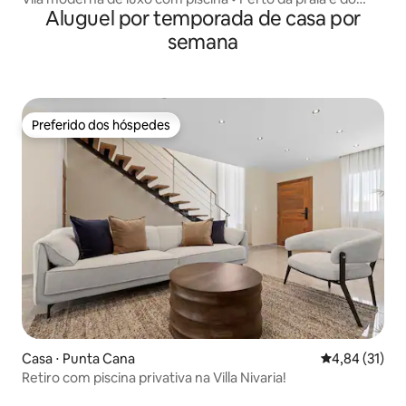
Aluguel por temporada de casa por
centro da cidade PC
semana
Preferido dos hóspedes
Preferido dos hóspedes
Casa ⋅ Punta Cana
4,84 de uma a
4,84 (31)
Retiro com piscina privativa na Villa Nivaria!