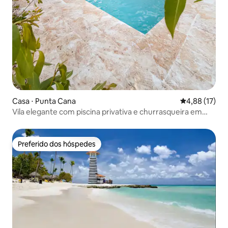
Casa ⋅ Punta Cana
4,88 de uma a
4,88 (17)
Vila elegante com piscina privativa e churrasqueira em
Punta Cana
Preferido dos hóspedes
Preferido dos hóspedes