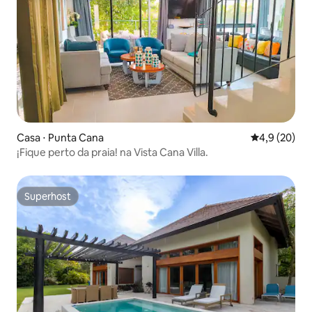
Casa ⋅ Punta Cana
4,9 de uma a
4,9 (20)
¡Fique perto da praia! na Vista Cana Villa.
Superhost
Superhost