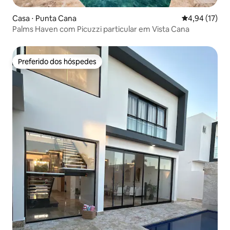
Casa ⋅ Punta Cana
4,94 de uma a
4,94 (17)
Palms Haven com Picuzzi particular em Vista Cana
Preferido dos hóspedes
Preferido dos hóspedes