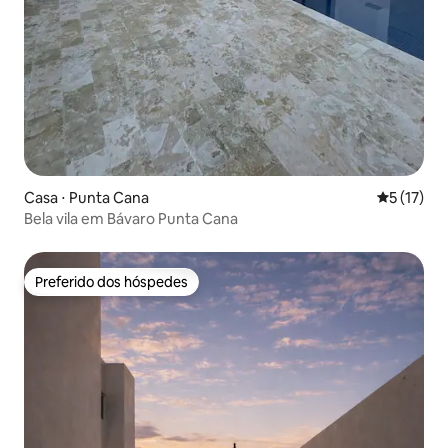
Casa ⋅ Punta Cana
5 de uma a
5 (17)
Bela vila em Bávaro Punta Cana
Preferido dos hóspedes
Preferido dos hóspedes