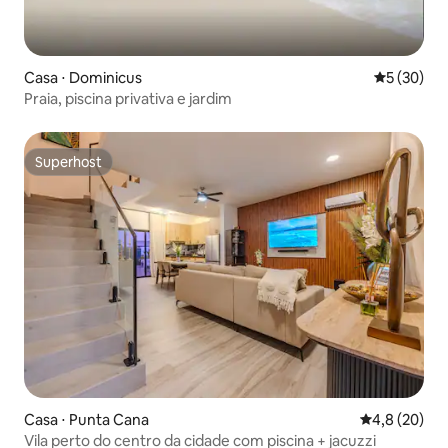
Casa ⋅ Dominicus
5 de uma a
5 (30)
Praia, piscina privativa e jardim
Superhost
Superhost
Casa ⋅ Punta Cana
4,8 de uma a
4,8 (20)
Vila perto do centro da cidade com piscina + jacuzzi