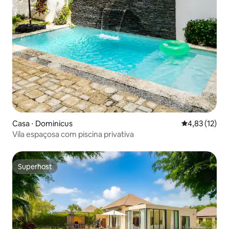
Casa ⋅ Dominicus
4,83 de uma a
4,83 (12)
Vila espaçosa com piscina privativa
Superhost
Superhost