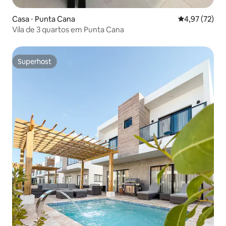
Casa ⋅ Punta Cana
4,97 de uma a
4,97 (72)
Vila de 3 quartos em Punta Cana
Superhost
Superhost