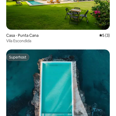
Casa ⋅ Punta Cana
5 de uma 
5 (3)
Vila Escondida
Superhost
Superhost