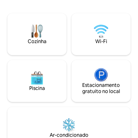
pessoas. A poucos minutos de carro da
na exclusiva com
praia de Minitas (acessível a todos os
de Punta Cana é 
hóspedes do CDC) e do famoso campo
aluguel de férias;
de golfe Teeth of the Dog. Desfrute da
desfrutar do extr
propriedade, churrasco e pequeno pátio
santuário de opulê
frontal. Desfrute de correr pela Casa de
Permita-nos pinta
Campo, passear pela praia ou comer nos
do que espera por 
Cozinha
Wi-Fi
melhores restaurantes.
a partir da varanda
Estacionamento
Piscina
gratuito no local
Ar-condicionado