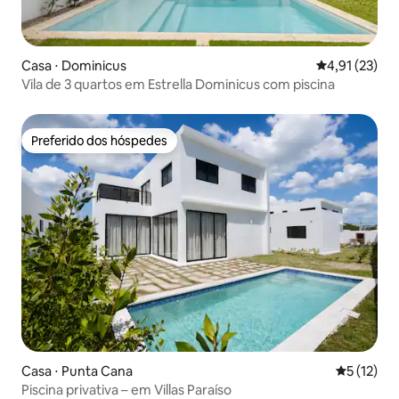
Casa ⋅ Dominicus
4,91 de uma a
4,91 (23)
Vila de 3 quartos em Estrella Dominicus com piscina
Preferido dos hóspedes
Preferido dos hóspedes
Casa ⋅ Punta Cana
5 de uma a
5 (12)
Piscina privativa – em Villas Paraíso