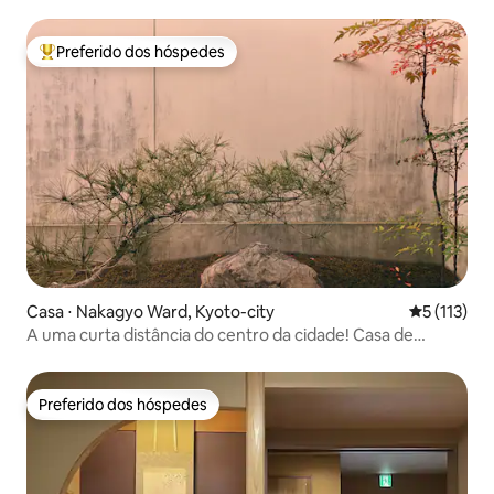
贅沢な露天風呂と石庭、東寺至近
Preferido dos hóspedes
Entre os melhores preferidos dos hóspedes
Casa ⋅ Nakagyo Ward, Kyoto-city
5 de uma av
5 (113)
A uma curta distância do centro da cidade! Casa de
aluguel espaçosa e limpa em Kyoto
Preferido dos hóspedes
Preferido dos hóspedes