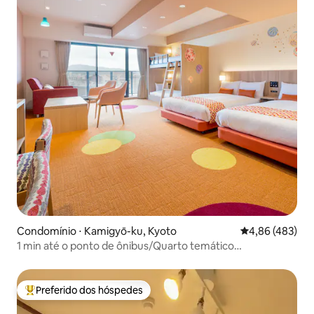
Condomínio ⋅ Kamigyō-ku, Kyoto
4,86 de uma av
4,86 (483)
1 min até o ponto de ônibus/Quarto temático
"Mari"/AndroidTV
Preferido dos hóspedes
Entre os melhores preferidos dos hóspedes