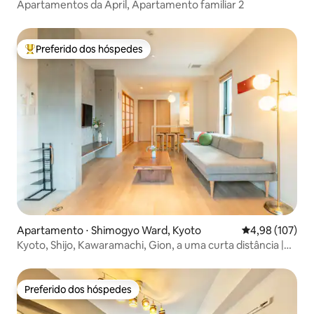
Apartamentos da April, Apartamento familiar 2
Preferido dos hóspedes
Entre os melhores preferidos dos hóspedes
Apartamento ⋅ Shimogyo Ward, Kyoto
4,98 de uma av
4,98 (107)
Kyoto, Shijo, Kawaramachi, Gion, a uma curta distância |
4F | 1 andar privado | Para famílias | Estadias longas |
Depósito de bagagem OK | Elevador
Preferido dos hóspedes
Preferido dos hóspedes