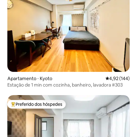
Apartamento ⋅ Kyoto
4,92 de uma av
4,92 (144)
Estação de 1 min com cozinha, banheiro, lavadora #303
Preferido dos hóspedes
Entre os melhores preferidos dos hóspedes