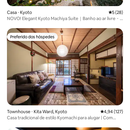
Casa ⋅ Kyoto
5 de uma a
5 (28)
NOVO! Elegant Kyoto Machiya Suite｜Banho ao ar livre・
Tatami moderno・3 quartos・Aquecimento de cama
Preferido dos hóspedes
Preferido dos hóspedes
Townhouse ⋅ Kita Ward, Kyoto
4,94 de uma av
4,94 (127)
Casa tradicional de estilo Kyomachi para alugar | Com
jardim japonês | 100 m² | Perto do Templo Kinkakuji e do
Templo Daidokuji | Perto de um banho público | Netflix