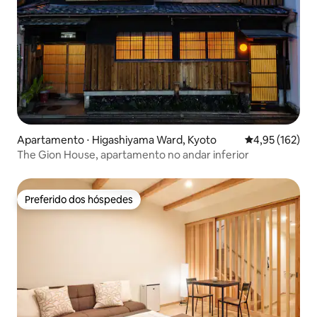
Apartamento ⋅ Higashiyama Ward, Kyoto
4,95 de uma av
4,95 (162)
The Gion House, apartamento no andar inferior
Preferido dos hóspedes
Preferido dos hóspedes