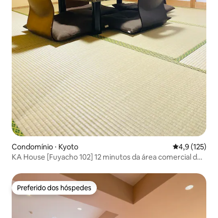
Condomínio ⋅ Kyoto
4,9 de uma av
4,9 (125)
KA House [Fuyacho 102] 12 minutos da área comercial de
Kawaramachi, Quioto, 6 minutos da linha Karasuma do
metrô, 4 minutos da linha principal Keihan
Preferido dos hóspedes
Preferido dos hóspedes