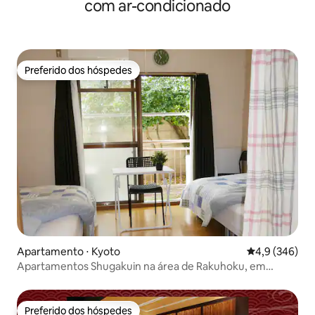
com ar-condicionado
minutos a pé da estação de Quioto!
Preferido dos hóspedes
Preferido dos hóspedes
Apartamento ⋅ Kyoto
4,9 de uma av
4,9 (346)
Apartamentos Shugakuin na área de Rakuhoku, em
Quioto, 2:.
Preferido dos hóspedes