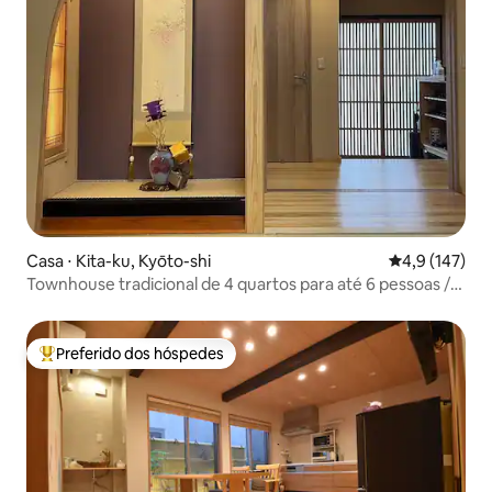
Casa ⋅ Kita-ku, Kyōto-shi
4,9 de uma av
4,9 (147)
Townhouse tradicional de 4 quartos para até 6 pessoas /
京町家実紫
Preferido dos hóspedes
Entre os melhores preferidos dos hóspedes