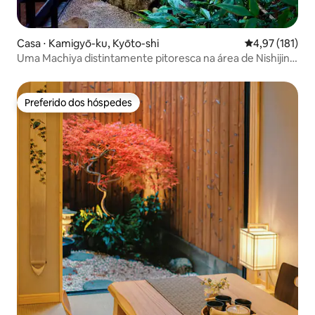
Casa ⋅ Kamigyō-ku, Kyōto-shi
4,97 de uma av
4,97 (181)
Uma Machiya distintamente pitoresca na área de Nishijin,
92㎡.
Preferido dos hóspedes
Preferido dos hóspedes