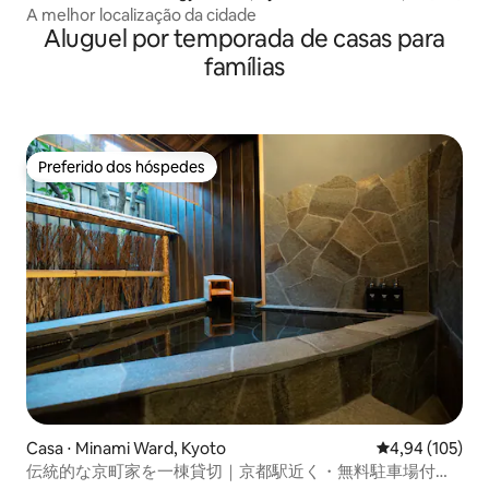
A melhor localização da cidade
Aluguel por temporada de casas para
famílias
Preferido dos hóspedes
Preferido dos hóspedes
Casa ⋅ Minami Ward, Kyoto
4,94 de uma av
4,94 (105)
伝統的な京町家を一棟貸切｜京都駅近く・無料駐車場付