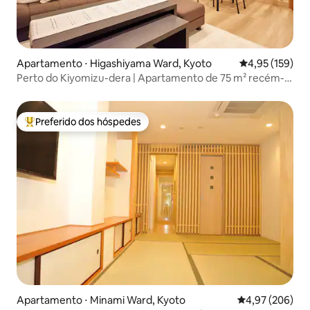
Apartamento ⋅ Higashiyama Ward, Kyoto
4,95 de uma av
4,95 (159)
Perto do Kiyomizu-dera | Apartamento de 75 m² recém-
construído, estilo machiya de Quioto, 2 quartos e sala de
estar, para aluguel integral | A 10 minutos a pé da estação
Gion-Shijō | Acesso direto de ônibus à Estação de Quioto
Preferido dos hóspedes
Entre os melhores preferidos dos hóspedes
Apartamento ⋅ Minami Ward, Kyoto
4,97 de uma ava
4,97 (206)