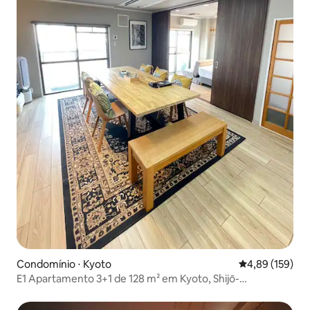
Condomínio ⋅ Kyoto
4,89 de uma av
4,89 (159)
E1 Apartamento 3+1 de 128 m² em Kyoto, Shijō-
Kawaramachi, com excelente localização, elevador e
mesa de jantar para 10 pessoas para refeições e