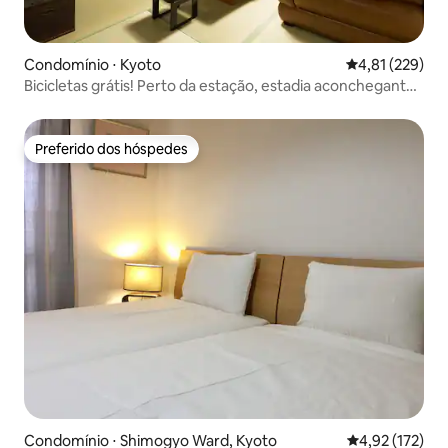
Condomínio ⋅ Kyoto
4,81 de uma av
4,81 (229)
Bicicletas grátis! Perto da estação, estadia aconchegante
em Machiya!
Preferido dos hóspedes
Preferido dos hóspedes
Condomínio ⋅ Shimogyo Ward, Kyoto
4,92 de uma av
4,92 (172)