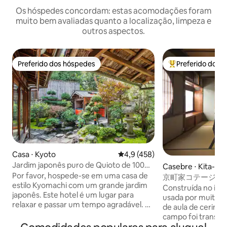
Os hóspedes concordam: estas acomodações foram
muito bem avaliadas quanto a localização, limpeza e
outros aspectos.
Preferido dos hóspedes
Preferido dos 
Preferido dos hóspedes
Entre os melhore
Casa ⋅ Kyoto
4,9 de uma avaliação média de 
4,9 (458)
Jardim japonês puro de Quioto de 100
Casebre ⋅ Kita-ku,
anos 翠川
Por favor, hospede-se em uma casa de
京町家コテージkari
estilo Kyomachi com um grande jardim
Construída no iní
japonês. Este hotel é um lugar para
usada por muito 
relaxar e passar um tempo agradável. Há
de aula de cerimôn
quartos japoneses de 8, 6 e 4 tatames e
campo foi transf
uma sala de estar de 8 tatames. Há 3
pousada chamada