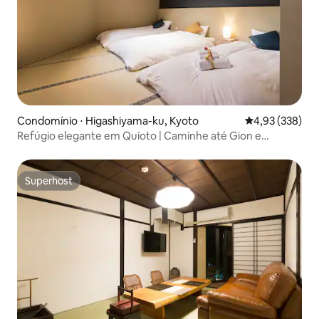
Condomínio ⋅ Higashiyama-ku, Kyoto
4,93 de uma av
4,93 (338)
Refúgio elegante em Quioto | Caminhe até Gion e
Kiyomizu
Superhost
Superhost