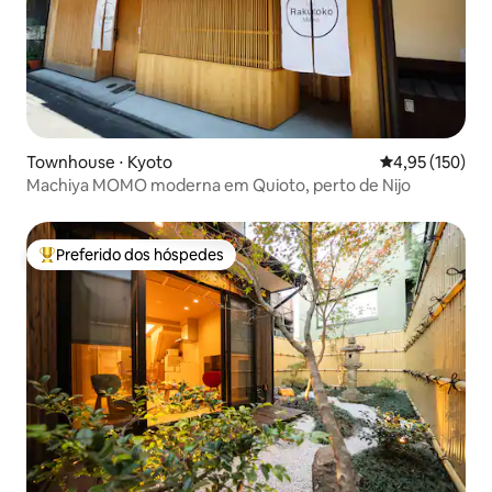
Townhouse ⋅ Kyoto
4,95 de uma av
4,95 (150)
Machiya MOMO moderna em Quioto, perto de Nijo
Preferido dos hóspedes
Entre os melhores preferidos dos hóspedes