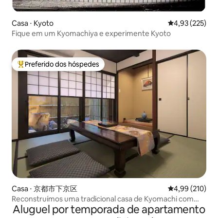
Casa ⋅ Kyoto
4,93 de uma av
4,93 (225)
Fique em um Kyomachiya e experimente Kyoto
Preferido dos hóspedes
Entre os melhores preferidos dos hóspedes
Casa ⋅ 京都市下京区
4,99 de uma av
4,99 (210)
Reconstruímos uma tradicional casa de Kyomachi com
Aluguel por temporada de apartamento
100 anos de idade! 3DK espaçoso, com capacidade para
até 9 pessoas, com equipamentos completos! A 10