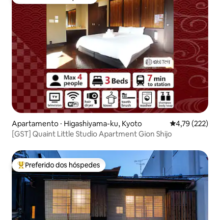
Preferido dos hóspedes
Apartamento ⋅ Higashiyama-ku, Kyoto
4,79 de uma av
4,79 (222)
[GST] Quaint Little Studio Apartment Gion Shijo
Preferido dos hóspedes
Entre os melhores preferidos dos hóspedes