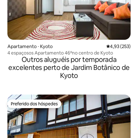
Apartamento ⋅ Kyoto
4,93 de uma av
4,93 (253)
4 espaçosos Apartamento 46ºno centro de Kyoto
Outros aluguéis por temporada
excelentes perto de Jardim Botânico de
Kyoto
Preferido dos hóspedes
Preferido dos hóspedes