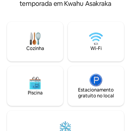
temporada em Kwahu Asakraka
Parapente. A propriedade está situada
quality service, a
em um grande quarteirão em um local
experience that f
desejavelmente tranquilo envolto em
from home. Enjoy comfortable rooms,
luz e conforto. Passeios guiados e
modern amenities,
caminhadas pela montanha disponíveis
location that mak
mediante solicitação
easy.
Cozinha
Wi-Fi
Estacionamento
Piscina
gratuito no local