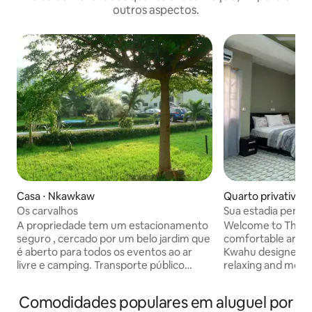
outros aspectos.
Casa ⋅ Nkawkaw
Quarto privativo 
Os carvalhos
Sua estadia perf
A propriedade tem um estacionamento
Welcome to Third 
seguro , cercado por um belo jardim que
comfortable and st
é aberto para todos os eventos ao ar
Kwahu designed to
livre e camping. Transporte público
relaxing and memorable
rápido e acessível para muitos locais
you’re travelling f
turísticos, as famosas Festividades de
family visits, or 
Comodidades populares em aluguel por
Páscoa de Okwahu e os Festivais de
hotel provides a 