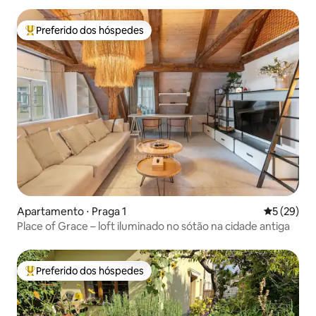
Preferido dos hóspedes
Entre os melhores preferidos dos hóspedes
Apartamento ⋅ Praga 1
5 de uma a
5 (29)
Place of Grace – loft iluminado no sótão na cidade antiga
Preferido dos hóspedes
Entre os melhores preferidos dos hóspedes