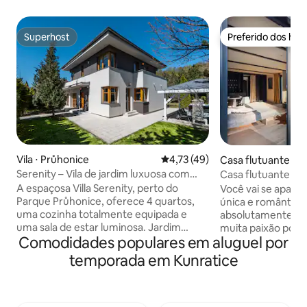
Superhost
Preferido dos hó
Superhost
Preferido dos hó
Vila ⋅ Průhonice
4,73 de uma avaliação média de
4,73 (49)
Casa flutuante ⋅ P
Serenity – Vila de jardim luxuosa com
Casa flutuante pé
banheira de hidromassagem
Praga
A espaçosa Villa Serenity, perto do
Você vai se apaixo
Parque Průhonice, oferece 4 quartos,
única e romântica.
uma cozinha totalmente equipada e
absolutamente en
uma sala de estar luminosa. Jardim
muita paixão por d
Comodidades populares em aluguel por
privativo com área de estar, jacuzzi o
Você vai experime
ano todo, gazebo e 2 vagas de
inesquecível e não
temporada em Kunratice
estacionamento. Carregamento de
pode pescar, ou a
veículos elétricos por um custo adicional.
mundo do rio cheio
Somente os hóspedes listados na
um paddleboard. A
reserva podem entrar. Não são
equipada com uma