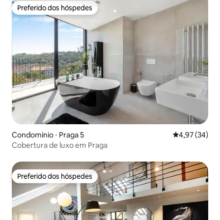
Preferido dos hóspedes
Preferido dos hóspedes
Condomínio ⋅ Praga 5
4,97 de uma a
4,97 (34)
Cobertura de luxo em Praga
Preferido dos hóspedes
Preferido dos hóspedes