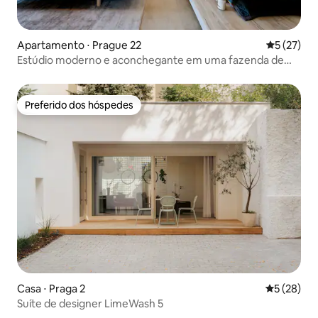
Apartamento ⋅ Prague 22
5 de uma a
5 (27)
Estúdio moderno e aconchegante em uma fazenda de
1880
Preferido dos hóspedes
Preferido dos hóspedes
Casa ⋅ Praga 2
5 de uma a
5 (28)
Suíte de designer LimeWash 5