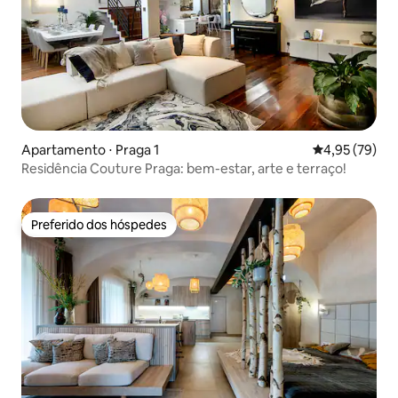
Apartamento ⋅ Praga 1
4,95 de uma a
4,95 (79)
Residência Couture Praga: bem-estar, arte e terraço!
Preferido dos hóspedes
Preferido dos hóspedes