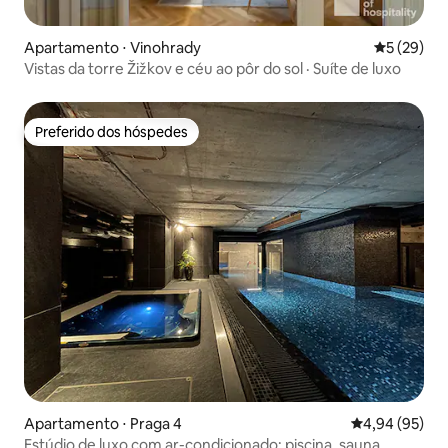
Apartamento ⋅ Vinohrady
5 de uma a
5 (29)
Vistas da torre Žižkov e céu ao pôr do sol · Suíte de luxo
Preferido dos hóspedes
Preferido dos hóspedes
Apartamento ⋅ Praga 4
4,94 de uma a
4,94 (95)
Estúdio de luxo com ar-condicionado: piscina, sauna,