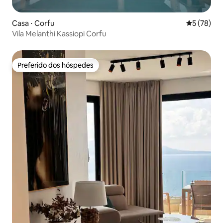
Casa ⋅ Corfu
5 de uma a
5 (78)
Vila Melanthi Kassiopi Corfu
Preferido dos hóspedes
Preferido dos hóspedes