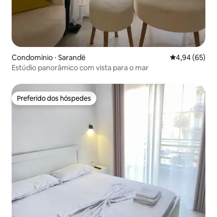
Condomínio ⋅ Sarandë
4,94 de uma a
4,94 (65)
Estúdio panorâmico com vista para o mar
Preferido dos hóspedes
Preferido dos hóspedes