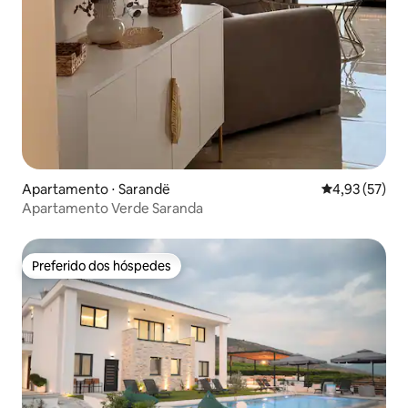
Apartamento ⋅ Sarandë
4,93 de uma a
4,93 (57)
Apartamento Verde Saranda
Preferido dos hóspedes
Preferido dos hóspedes