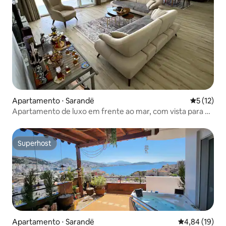
Apartamento ⋅ Sarandë
5 de uma a
5 (12)
Apartamento de luxo em frente ao mar, com vista para o
mar
Superhost
Superhost
Apartamento ⋅ Sarandë
4,84 de uma a
4,84 (19)