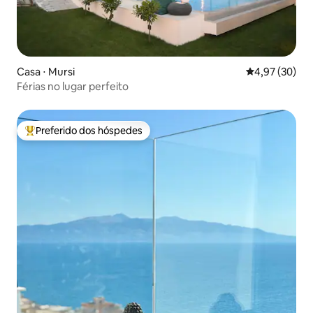
Casa ⋅ Mursi
4,97 de uma a
4,97 (30)
Férias no lugar perfeito
Preferido dos hóspedes
Entre os melhores preferidos dos hóspedes