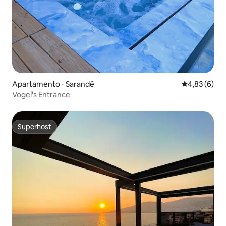
Apartamento ⋅ Sarandë
4,83 de uma 
4,83 (6)
Vogel's Entrance
Superhost
Superhost