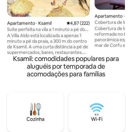
Apartamento ⋅ Sa
Cobertura de luxo 
Apartamento ⋅ Ksamil
4,87 de uma avaliação média de 
4,87 (222)
Terraço enorme 
Cobertura de luxo
Suíte perfeita na vila a 1 minuto a pé do
reformada no 6º a
mar - Aldo 4
A Villa Aldo está localizada a apenas 1
panorâmica espeta
minuto a pé da praia, a 300 m do centro
mar de Corfu e a B
de Ksamil. A uma curta distância a pé de
Grande terraço pa
supermercados, bares, restaurantes.
sol com lounge ao a
Ksamil: comodidades populares para
Wi-Fi gratuito. 2 ar-condicionados em
espreguiçadeiras, c
ambos os quartos, TV. Toalhas de banho
aluguéis por temporada de
jardim de inverno 
e produtos de higiene pessoal gratuitos.
acomodações para famílias
Interior moderno 
Cozinha totalmente equipada.
com 3 quartos par
RESTAURANTE TRADICIONAL na
Fi rápido de 200 Mb
propriedade é uma vantagem :)
condicionado em t
Estacionamento privativo. Organizamos
estacionamento g
transporte de Tirana para Ksamil e do
Ótima localização
terminal de balsas de Saranda para
pé do oceano, de c
Ksamil. Podemos ajudar você a alugar
restaurantes. A 2
um carro por uma taxa razoável.
calçadão.
Cozinha
Wi-Fi
Oferecemos também passeios de barco
incríveis!!!