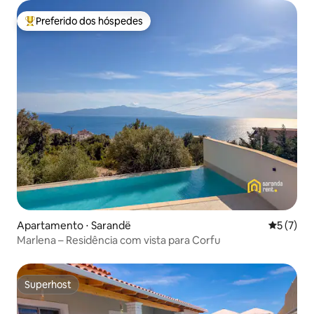
Preferido dos hóspedes
Entre os melhores preferidos dos hóspedes
Apartamento ⋅ Sarandë
5 de uma 
5 (7)
Marlena – Residência com vista para Corfu
Superhost
Superhost