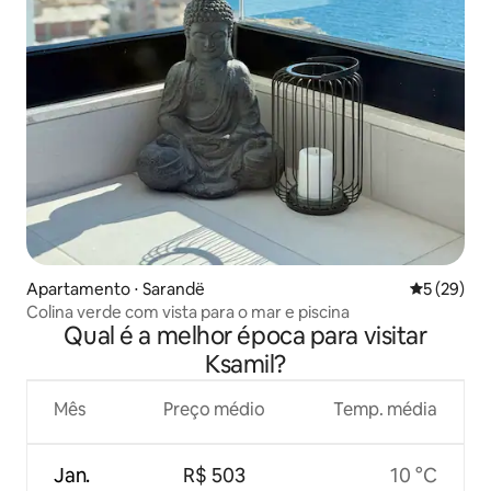
Apartamento ⋅ Sarandë
5 de uma a
5 (29)
Colina verde com vista para o mar e piscina
Qual é a melhor época para visitar
Ksamil?
Mês
Preço médio
Temp. média
Jan.
R$ 503
10 °C