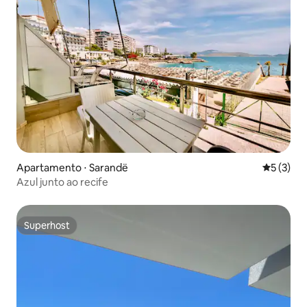
Apartamento ⋅ Sarandë
5 de uma 
5 (3)
Azul junto ao recife
Superhost
Superhost