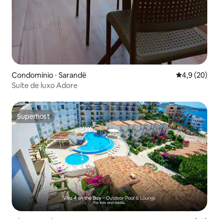
Condomínio ⋅ Sarandë
4,9 de uma a
4,9 (20)
Suíte de luxo Adore
Superhost
Superhost