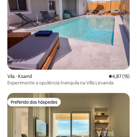
Vila ⋅ Ksamil
4,87 de uma a
4,87 (15)
Experimente a opulência tranquila na Villa Levanda
Preferido dos hóspedes
Preferido dos hóspedes