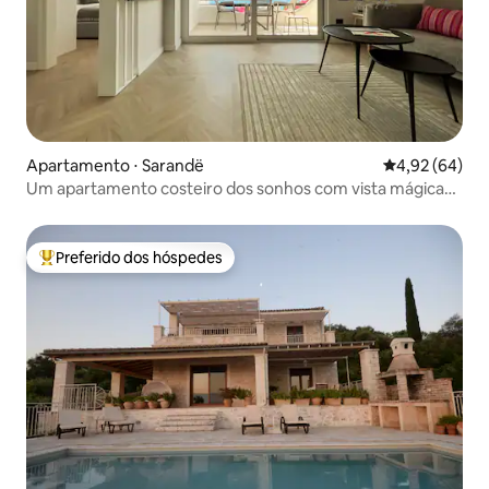
Apartamento ⋅ Sarandë
4,92 de uma a
4,92 (64)
Um apartamento costeiro dos sonhos com vista mágica
para o mar
Preferido dos hóspedes
Entre os melhores preferidos dos hóspedes