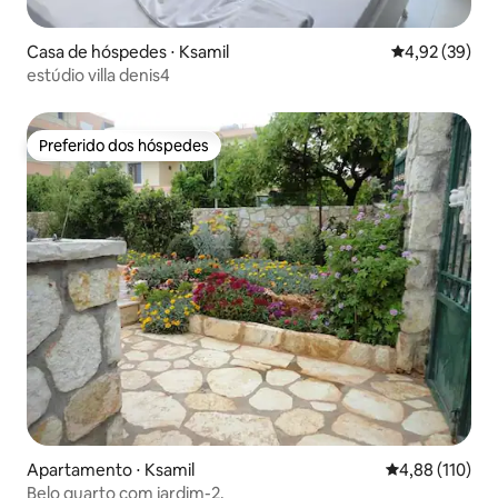
Casa de hóspedes ⋅ Ksamil
4,92 de uma a
4,92 (39)
estúdio villa denis4
Preferido dos hóspedes
Preferido dos hóspedes
Apartamento ⋅ Ksamil
4,88 de uma av
4,88 (110)
Belo quarto com jardim-2.