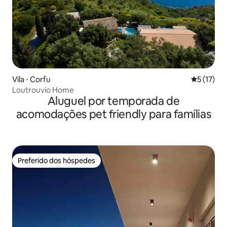
Vila ⋅ Corfu
5 de uma a
5 (17)
Loutrouvio Home
Aluguel por temporada de
acomodações pet friendly para famílias
Preferido dos hóspedes
Preferido dos hóspedes