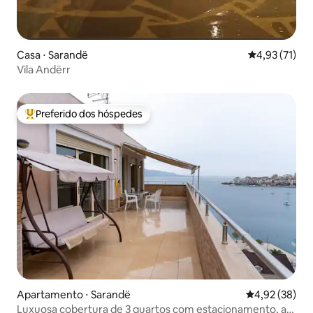
Casa ⋅ Sarandë
4,93 de uma a
4,93 (71)
Vila Andërr
Preferido dos hóspedes
Entre os melhores preferidos dos hóspedes
Apartamento ⋅ Sarandë
4,92 de uma a
4,92 (38)
Luxuosa cobertura de 3 quartos com estacionamento, ar