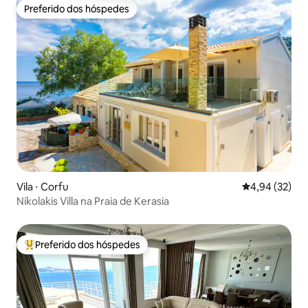
Preferido dos hóspedes
Preferido dos hóspedes
Vila ⋅ Corfu
4,94 de uma a
4,94 (32)
Nikolakis Villa na Praia de Kerasia
Preferido dos hóspedes
Entre os melhores preferidos dos hóspedes