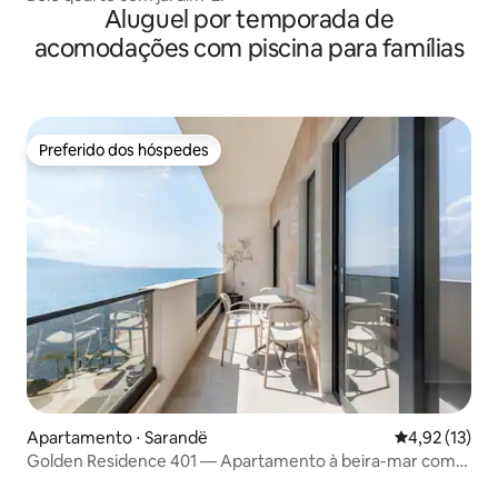
Aluguel por temporada de
acomodações com piscina para famílias
Preferido dos hóspedes
Preferido dos hóspedes
Apartamento ⋅ Sarandë
4,92 de uma a
4,92 (13)
Golden Residence 401 — Apartamento à beira-mar com
piscina