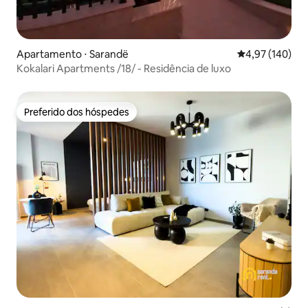
Apartamento ⋅ Sarandë
4,97 de uma av
4,97 (140)
Kokalari Apartments /18/ - Residência de luxo
Preferido dos hóspedes
Preferido dos hóspedes