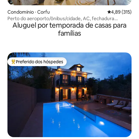
Condomínio ⋅ Corfu
4,89 de uma av
4,89 (315)
Perto do aeroporto/ônibus/cidade, AC, fechadura
Aluguel por temporada de casas para
inteligente, cozinha completa
famílias
Preferido dos hóspedes
Entre os melhores preferidos dos hóspedes