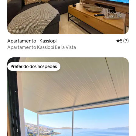
Apartamento ⋅ Kassiopi
5 de uma 
5 (7)
Apartamento Kassiopi Bella Vista
Preferido dos hóspedes
Preferido dos hóspedes