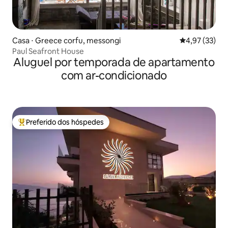
Casa ⋅ Greece corfu, messongi
4,97 de uma a
4,97 (33)
Paul Seafront House
Aluguel por temporada de apartamento
com ar-condicionado
Preferido dos hóspedes
Entre os melhores preferidos dos hóspedes