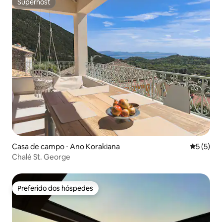
Superhost
Superhost
Casa de campo ⋅ Ano Korakiana
5 de uma 
5 (5)
Chalé St. George
Preferido dos hóspedes
Preferido dos hóspedes