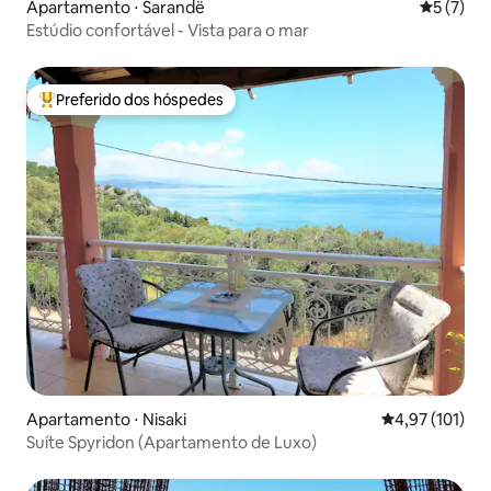
Apartamento ⋅ Sarandë
5 de uma 
5 (7)
Estúdio confortável - Vista para o mar
Preferido dos hóspedes
Entre os melhores preferidos dos hóspedes
Apartamento ⋅ Nisaki
4,97 de uma av
4,97 (101)
Suíte Spyridon (Apartamento de Luxo)