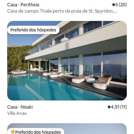
Casa ⋅ Peritheia
5 de uma a
5 (20)
Casa de campo Thalia perto da praia de St. Spyridon,
Corfu
Preferido dos hóspedes
Preferido dos hóspedes
Casa ⋅ Nisaki
4,91 de uma a
4,91 (11)
Villa Anax
Preferido dos hóspedes