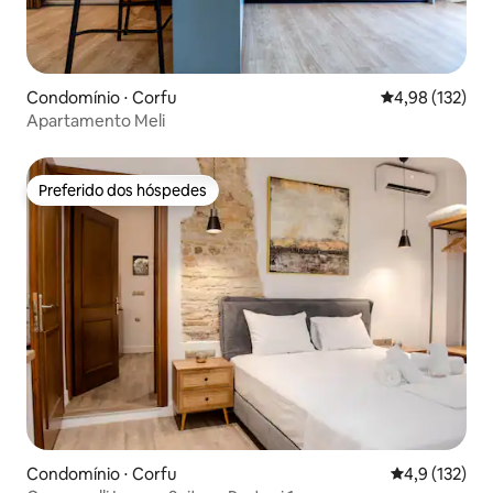
Condomínio ⋅ Corfu
4,98 de uma av
4,98 (132)
Apartamento Meli
Preferido dos hóspedes
Preferido dos hóspedes
Condomínio ⋅ Corfu
4,9 de uma av
4,9 (132)