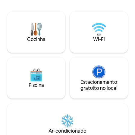
supermercado, padaria, lanchonete,
Confortavelmente
farmácia, mercado de frutas e caixa
especioso, aberto
eletrônico é de 250 metros, excelente
terraço coberto,
escolha para os hóspedes que procuram
romântico para ob
umas férias sem carro. Tem uma
cidade de Corfu e
varanda com uma vista soberba para o
pesca abaixo. Vill
mar. Oferecemos traslado de e para o
piscina privada. E
Cozinha
Wi-Fi
aeroporto a um preço muito
de aluguel de carr
competitivo.
Estacionamento
Piscina
gratuito no local
Ar-condicionado