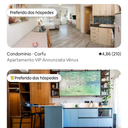
Preferido dos hóspedes
Preferido dos hóspedes
Condomínio ⋅ Corfu
4,86 de uma av
4,86 (210)
Apartamento VIP Annunziata Vênus
Preferido dos hóspedes
Entre os melhores preferidos dos hóspedes