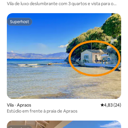
Vila de luxo deslumbrante com 3 quartos e vista para o
mar em Sinies
Superhost
Superhost
Vila ⋅ Apraos
4,83 de uma a
4,83 (24)
Estúdio em frente à praia de Apraos