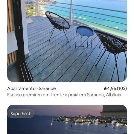
Apartamento ⋅ Sarandë
4,95 de uma av
4,95 (103)
Espaço premium em frente à praia em Saranda, Albânia
Superhost
Superhost