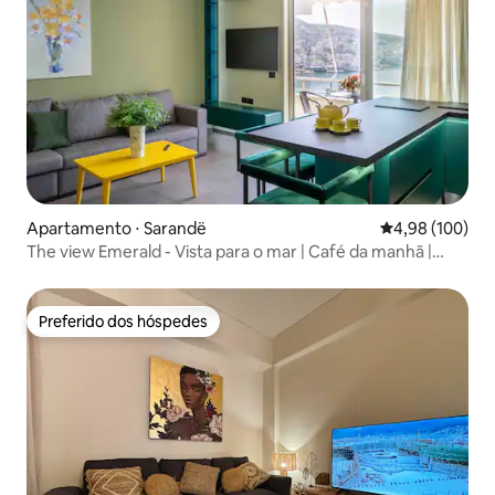
Apartamento ⋅ Sarandë
4,98 de uma av
4,98 (100)
The view Emerald - Vista para o mar | Café da manhã |
Estacionamento gratuito
Preferido dos hóspedes
Preferido dos hóspedes