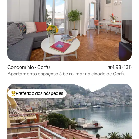
Condomínio ⋅ Corfu
4,98 de uma av
4,98 (131)
Apartamento espaçoso à beira-mar na cidade de Corfu
Preferido dos hóspedes
Entre os melhores preferidos dos hóspedes