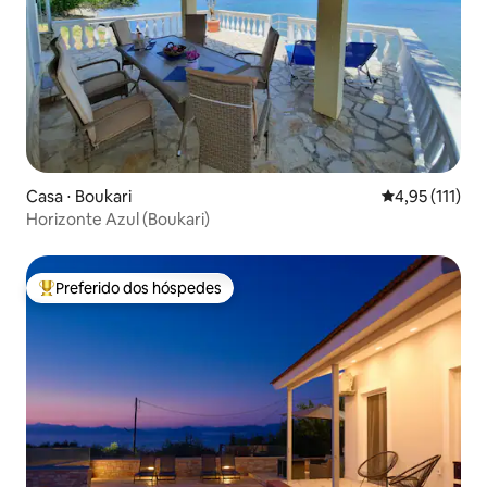
Casa ⋅ Boukari
4,95 de uma av
4,95 (111)
Horizonte Azul (Boukari)
Preferido dos hóspedes
Entre os melhores preferidos dos hóspedes