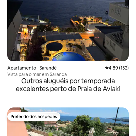
Apartamento ⋅ Sarandë
4,89 de uma av
4,89 (152)
Vista para o mar em Saranda
Outros aluguéis por temporada
excelentes perto de Praia de Avlaki
Preferido dos hóspedes
Preferido dos hóspedes