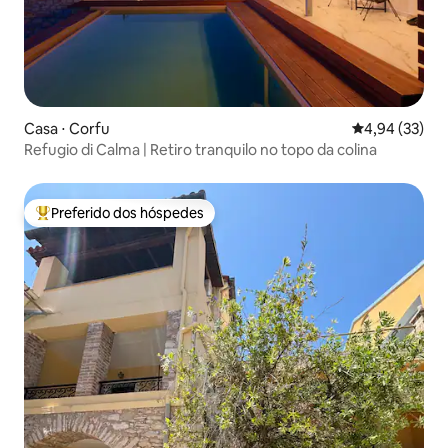
Casa ⋅ Corfu
4,94 de uma a
4,94 (33)
Refugio di Calma | Retiro tranquilo no topo da colina
Preferido dos hóspedes
Entre os melhores preferidos dos hóspedes