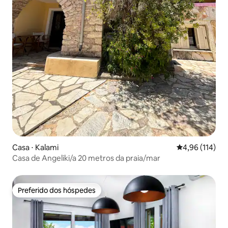
Casa ⋅ Kalami
4,96 de uma av
4,96 (114)
Casa de Angeliki/a 20 metros da praia/mar
Preferido dos hóspedes
Preferido dos hóspedes