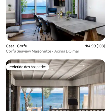
Casa ⋅ Corfu
4,99 de uma av
4,99 (108)
Corfu Seaview Maisonette - Acima DO mar
Preferido dos hóspedes
Preferido dos hóspedes