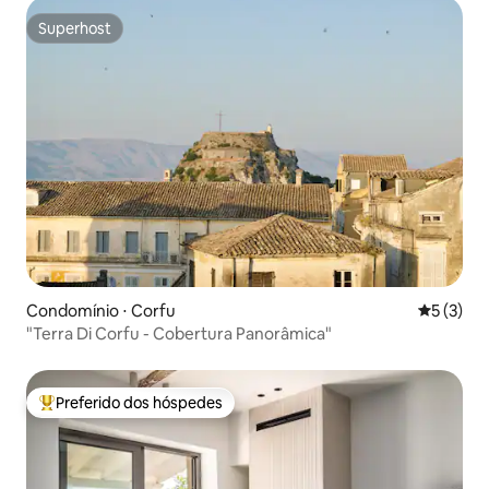
Superhost
Superhost
Condomínio ⋅ Corfu
5 de uma 
5 (3)
"Terra Di Corfu - Cobertura Panorâmica"
Preferido dos hóspedes
Entre os melhores preferidos dos hóspedes