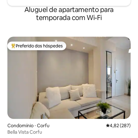
Aluguel de apartamento para
temporada com Wi-Fi
Preferido dos hóspedes
Entre os melhores preferidos dos hóspedes
Condomínio ⋅ Corfu
4,82 de uma av
4,82 (287)
Bella Vista Corfu