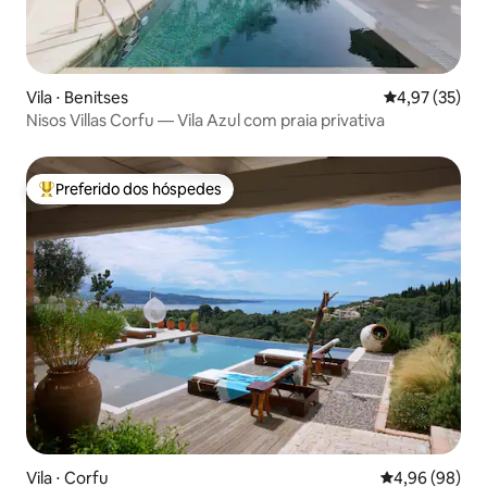
Vila ⋅ Benitses
4,97 de uma a
4,97 (35)
Nisos Villas Corfu — Vila Azul com praia privativa
Preferido dos hóspedes
Entre os melhores preferidos dos hóspedes
Vila ⋅ Corfu
4,96 de uma av
4,96 (98)