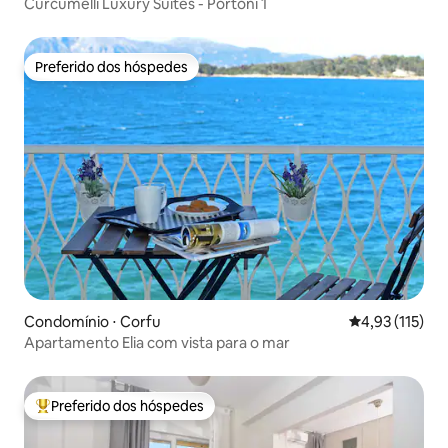
Curcumelli Luxury Suites - Portoni 1
Preferido dos hóspedes
Preferido dos hóspedes
Condomínio ⋅ Corfu
4,93 de uma av
4,93 (115)
Apartamento Elia com vista para o mar
Preferido dos hóspedes
Entre os melhores preferidos dos hóspedes