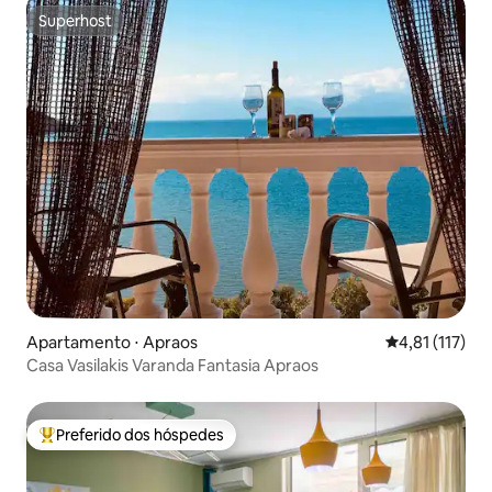
Superhost
Superhost
Apartamento ⋅ Apraos
4,81 de uma av
4,81 (117)
Casa Vasilakis Varanda Fantasia Apraos
Preferido dos hóspedes
Entre os melhores preferidos dos hóspedes