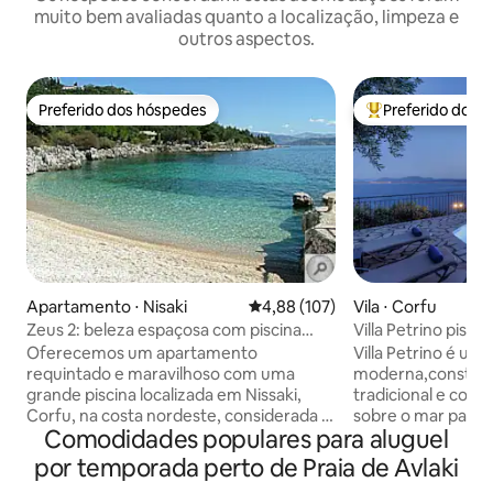
muito bem avaliadas quanto a localização, limpeza e
outros aspectos.
Preferido dos hóspedes
Preferido dos 
Preferido dos hóspedes
Entre os melhore
Apartamento ⋅ Nisaki
4,88 de uma avaliação média de 
4,88 (107)
Vila ⋅ Corfu
Zeus 2: beleza espaçosa com piscina
Villa Petrino pisci
privativa
espetacular
Oferecemos um apartamento
Villa Petrino é uma
requintado e maravilhoso com uma
moderna,construíd
grande piscina localizada em Nissaki,
tradicional e com
Corfu, na costa nordeste, considerada a
sobre o mar para o
Comodidades populares para aluguel
Riviera Corfiot. A varanda tem uma vista
entre a Albânia e 
soberba para o mar. A distância para
costa leste de Cor
por temporada perto de Praia de Avlaki
uma escolha de restaurantes,
venezianas da cid