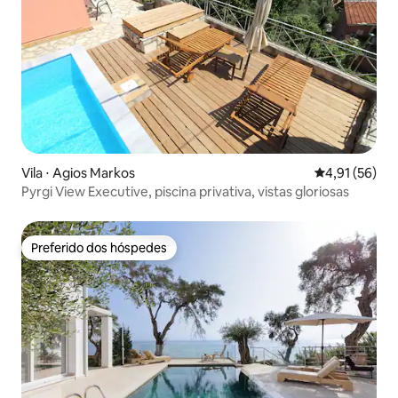
Vila ⋅ Agios Markos
4,91 de uma a
4,91 (56)
Pyrgi View Executive, piscina privativa, vistas gloriosas
Preferido dos hóspedes
Preferido dos hóspedes