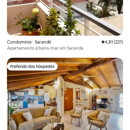
Condomínio ⋅ Sarandë
4,81 de uma av
4,81 (221)
Apartamento à beira-mar em Saranda
Preferido dos hóspedes
Preferido dos hóspedes