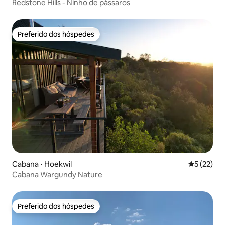
Redstone Hills - Ninho de pássaros
Preferido dos hóspedes
Preferido dos hóspedes
Cabana ⋅ Hoekwil
5 de uma a
5 (22)
Cabana Wargundy Nature
Preferido dos hóspedes
Preferido dos hóspedes