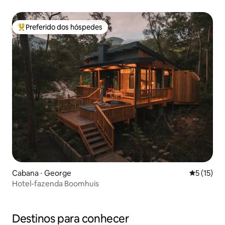
rede
Preferido dos hóspedes
Entre os melhores preferidos dos hóspedes
Cabana ⋅ George
5 de uma a
5 (15)
Hotel-fazenda Boomhuis
Destinos para conhecer