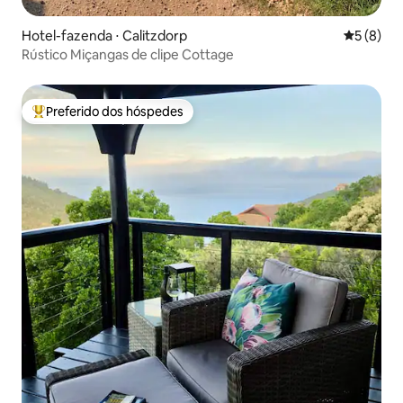
Hotel-fazenda ⋅ Calitzdorp
5 de uma 
5 (8)
Rústico Miçangas de clipe Cottage
Preferido dos hóspedes
Entre os melhores preferidos dos hóspedes