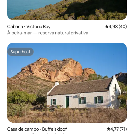
Cabana ⋅ Victoria Bay
4,98 de uma a
4,98 (40)
À beira-mar — reserva natural privativa
Superhost
Superhost
Casa de campo ⋅ Buffelskloof
4,77 de uma a
4,77 (71)