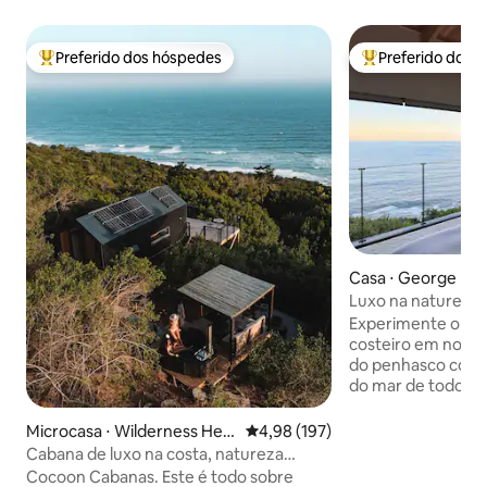
Preferido dos hóspedes
Preferido dos 
Entre os melhores preferidos dos hóspedes
Entre os melhore
Casa ⋅ George
Luxo na natureza. 
infinitas para o ma
Experimente o mel
costeiro em nossa
do penhasco com 
do mar de todos 
design moderno o
madeira natural e
Microcasa ⋅ Wilderness Heig
4,98 de uma avaliação média de 
4,98 (197)
designer. Mergulh
hts
Cabana de luxo na costa, natureza
semi-aquecida, ou
selvagem
Cocoon Cabanas. Este é todo sobre