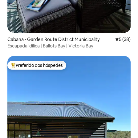
Cabana ⋅ Garden Route District Municipality
5 de uma a
5 (38)
Escapada idílica | Ballots Bay | Victoria Bay
Preferido dos hóspedes
Entre os melhores preferidos dos hóspedes