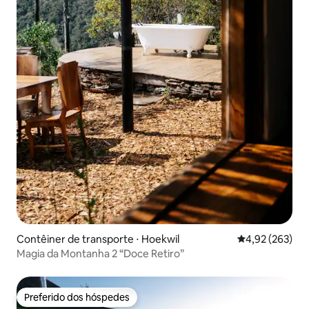
Contêiner de transporte ⋅ Hoekwil
4,92 de uma av
4,92 (263)
Magia da Montanha 2 “Doce Retiro”
Preferido dos hóspedes
Preferido dos hóspedes