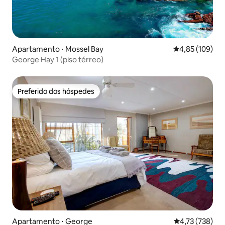
Apartamento ⋅ Mossel Bay
4,85 de uma av
4,85 (109)
George Hay 1 (piso térreo)
Preferido dos hóspedes
Preferido dos hóspedes
Apartamento ⋅ George
4,73 de uma av
4,73 (738)