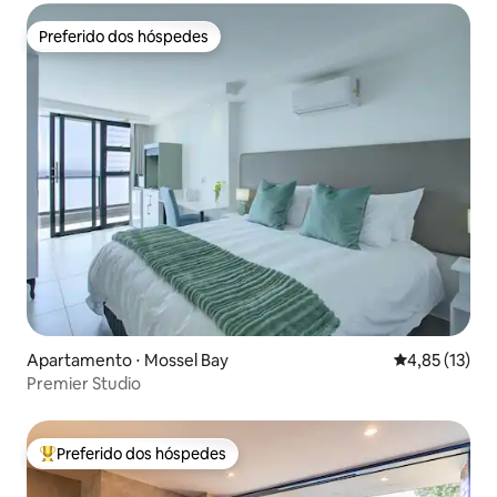
Preferido dos hóspedes
Preferido dos hóspedes
Apartamento ⋅ Mossel Bay
4,85 de uma a
4,85 (13)
Premier Studio
Preferido dos hóspedes
Entre os melhores preferidos dos hóspedes