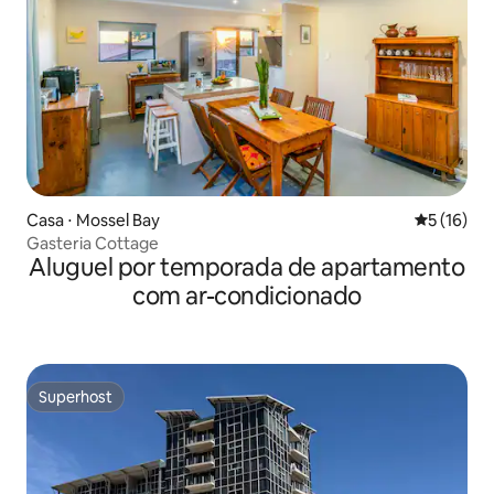
Casa ⋅ Mossel Bay
5 de uma a
5 (16)
Gasteria Cottage
Aluguel por temporada de apartamento
com ar-condicionado
Superhost
Superhost