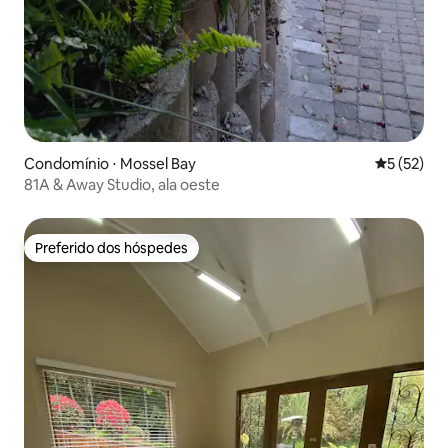
Condomínio ⋅ Mossel Bay
5 de uma a
5 (52)
81A & Away Studio, ala oeste
Preferido dos hóspedes
Preferido dos hóspedes