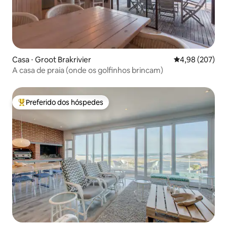
Casa ⋅ Groot Brakrivier
4,98 de uma ava
4,98 (207)
A casa de praia (onde os golfinhos brincam)
Preferido dos hóspedes
Entre os melhores preferidos dos hóspedes