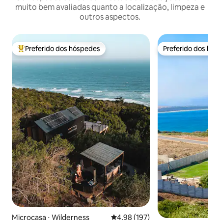
muito bem avaliadas quanto a localização, limpeza e
outros aspectos.
Preferido dos hóspedes
Preferido dos hó
Entre os melhores preferidos dos hóspedes
Preferido dos hó
Microcasa ⋅ Wilderness
4,98 de uma avaliação média de 
4,98 (197)