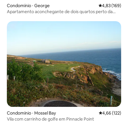
Condomínio ⋅ George
4,83 de uma av
4,83 (169)
Apartamento aconchegante de dois quartos perto da
cidade e da academia
Condomínio ⋅ Mossel Bay
4,66 de uma av
4,66 (122)
Vila com carrinho de golfe em Pinnacle Point