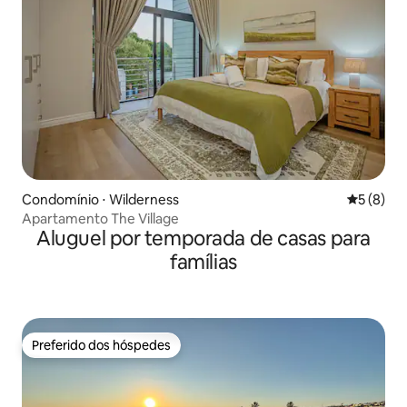
Condomínio ⋅ Wilderness
5 de uma 
5 (8)
Apartamento The Village
Aluguel por temporada de casas para
famílias
Preferido dos hóspedes
Preferido dos hóspedes