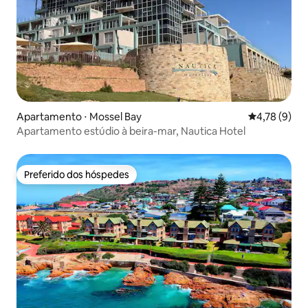
Apartamento ⋅ Mossel Bay
4,78 de uma 
4,78 (9)
Apartamento estúdio à beira-mar, Nautica Hotel
Preferido dos hóspedes
Preferido dos hóspedes