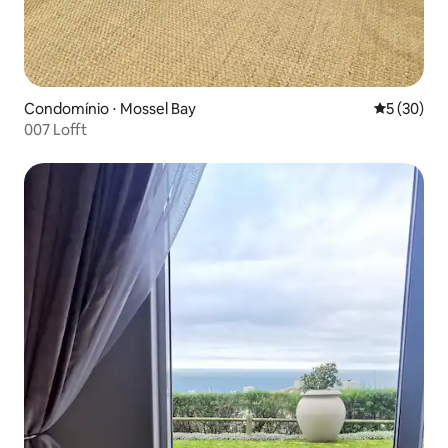
Condomínio ⋅ Mossel Bay
5 de uma a
5 (30)
007 Lofft