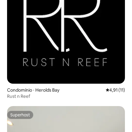
Condomínio ⋅ Herolds Bay
4,91 de uma a
4,91 (11)
Rust n Reef
Superhost
Superhost