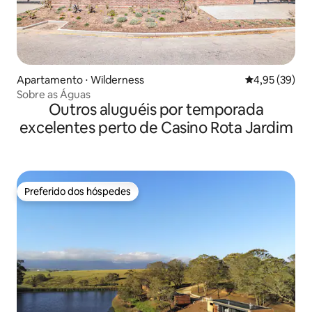
Apartamento ⋅ Wilderness
4,95 de uma a
4,95 (39)
Sobre as Águas
Outros aluguéis por temporada
excelentes perto de Casino Rota Jardim
Preferido dos hóspedes
Preferido dos hóspedes