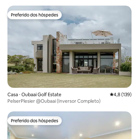
Preferido dos hóspedes
Preferido dos hóspedes
Casa ⋅ Oubaai Golf Estate
4,8 de uma av
4,8 (139)
PelserPlesier @Oubaai (Inversor Completo)
Preferido dos hóspedes
Preferido dos hóspedes