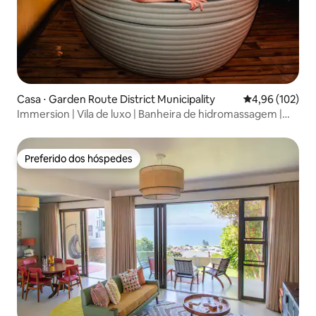
Casa ⋅ Garden Route District Municipality
4,96 de uma av
4,96 (102)
Immersion | Vila de luxo | Banheira de hidromassagem |
Vistas para o mar
Preferido dos hóspedes
Preferido dos hóspedes