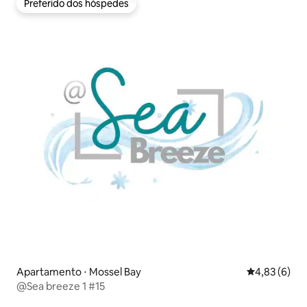
Preferido dos hóspedes
Preferido dos hóspedes
Apartamento ⋅ Mossel Bay
4,83 de uma 
4,83 (6)
@Sea breeze 1 #15