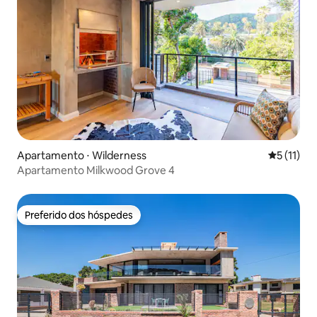
Apartamento ⋅ Wilderness
5 de uma a
5 (11)
Apartamento Milkwood Grove 4
Preferido dos hóspedes
Preferido dos hóspedes