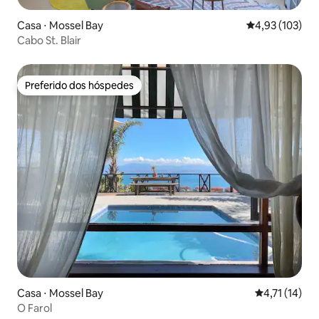
Casa ⋅ Mossel Bay
4,93 de uma av
4,93 (103)
Cabo St. Blair
Preferido dos hóspedes
Preferido dos hóspedes
Casa ⋅ Mossel Bay
4,71 de uma a
4,71 (14)
O Farol