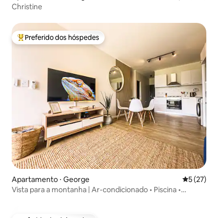
Christine
Preferido dos hóspedes
Entre os melhores preferidos dos hóspedes
Apartamento ⋅ George
5 de uma a
5 (27)
Vista para a montanha | Ar-condicionado • Piscina •
Churrasqueira • Localização central