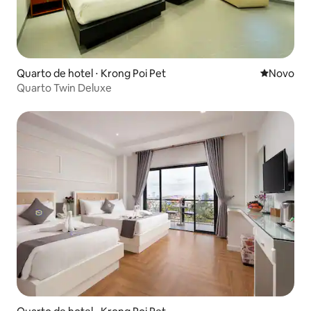
Quarto de hotel ⋅ Krong Poi Pet
Novo lugar
Novo
Quarto Twin Deluxe