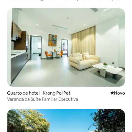
City
Quarto de hotel ⋅ Krong Poi Pet
Novo lugar
Novo
Varanda da Suíte Familiar Executiva