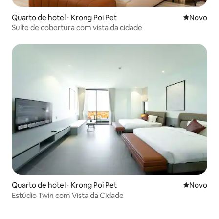
Quarto de hotel ⋅ Krong Poi Pet
Novo lugar
Novo
Suíte de cobertura com vista da cidade
Quarto de hotel ⋅ Krong Poi Pet
Novo lugar
Novo
Estúdio Twin com Vista da Cidade