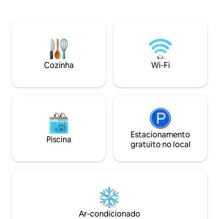
banheiro privativo com água quente.
esteja aqui para ex
Observe que o check-in exige um
reconectar, nossa
documento de identificação válido. Sem
personalizada gar
self check-in. Somente hóspedes
inesquecível. Desc
registrados podem pernoitar. Os
saboreie experiênc
visitantes devem ser aprovados com
torne-se parte da 
antecedência. Contato disponível 24
nos tornar sua vis
Cozinha
Wi-Fi
horas via mensagens da plataforma de
vindo à sua casa 
reservas.
Estacionamento
Piscina
gratuito no local
Ar-condicionado