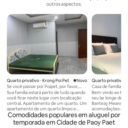
outros aspectos.
Quarto privativo ⋅ Krong Poi Pet
Novo lugar para ficar
Novo
Quarto privativo ⋅
Se você passar por Poipet, por favor,
Casa de família e
confira os lugares
Phnom Meas
Sua família estará perto de tudo quando
Bem-vindo ao Ph
você ficar neste lugar com localização
seu lar longe de c
central. Apartamento de um quarto. Um
Banteay Meanche
apartamento de um quarto limpo e
acomodações aco
Comodidades populares em aluguel por
confortável, ideal para casais, viajantes
refeições aconche
de negócios ou hóspedes individuais. O
passeios com cura
temporada em Cidade de Paoy Paet
quarto inclui ar-condicionado e um
a mergulhar na cul