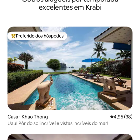
excelentes em Krabi
Preferido dos hóspedes
Entre os melhores preferidos dos hóspedes
Casa ⋅ Khao Thong
4,95 de uma a
4,95 (38)
Uau! Pôr do sol incrível e vistas incríveis do mar!