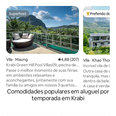
Superhost
Preferido dos 
Superhost
Entre os melhore
Vila ⋅ Maung
4,88 de uma avaliação média de 
4,88 (207)
Vila ⋅ Khao Thong
Krabi Green Hill Pool Villas09, piscina de 3
Incrível vila de lu
quartos, vista para a montanha
Passe o melhor momento de suas férias
inteligente locali
Outra casa de de
em ambientes relaxantes e
tranquila, mas ele
aconchegantes, juntamente com sua
dentro da beleza 
família ou amigos em nossos 3 quartos
A casa é verdade
,bem equipados e contém todas as
Comodidades populares em aluguel por
prima de elegância
instalações que você pode precisar
arredores das mar
temporada em Krabi
durante sua estadia, cozinha com
Harmoniosamente
utensílios, 2 banheiros, um terraço no
paisagens deslumb
último andar onde você pode
deslumbrantes e a
testemunhar o pôr do sol sobre uma
florestas tropica