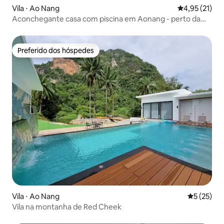
Vila ⋅ Ao Nang
4,95 de uma a
4,95 (21)
Aconchegante casa com piscina em Aonang - perto da
praia de Ao Nang
Preferido dos hóspedes
Preferido dos hóspedes
Vila ⋅ Ao Nang
5 de uma a
5 (25)
Vila na montanha de Red Cheek