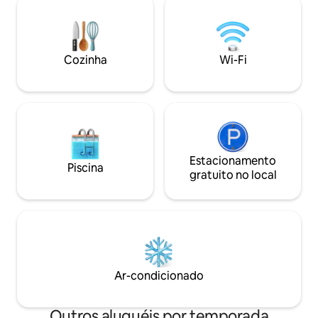
bela vista para a montanha ou para a
vistas deslumbran
piscina, uma sala de estar com um sofá-
montanhas, com s
cama para seu relaxamento enquanto
redor, contribuin
desfruta de vista para a piscina. A piscina
um verdadeiro par
Cozinha
Wi-Fi
é espaçosa e perfeita para você. Somos
vindo à vila 'Ayram
anfitriões sinceramente atenciosos e
simplesmente, Mon
amigáveis.
Estacionamento
Piscina
gratuito no local
Ar-condicionado
Outros aluguéis por temporada