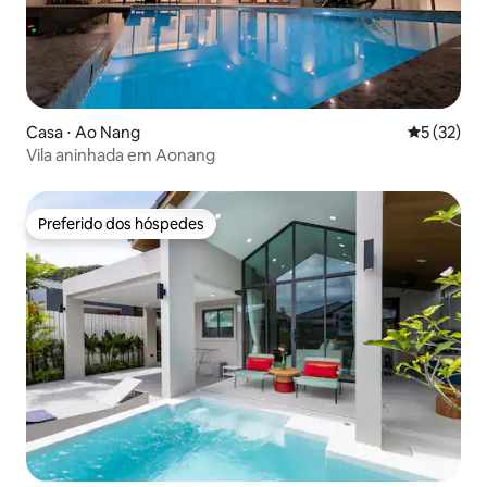
Casa ⋅ Ao Nang
5 de uma a
5 (32)
Vila aninhada em Aonang
Preferido dos hóspedes
Preferido dos hóspedes