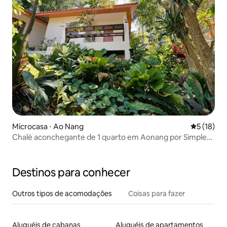
Microcasa ⋅ Ao Nang
5 de uma a
5 (18)
Chalé aconchegante de 1 quarto em Aonang por Simple
House
Destinos para conhecer
Outros tipos de acomodações
Coisas para fazer
Aluguéis de cabanas
Aluguéis de apartamentos