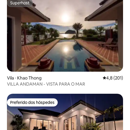
Superhost
Superhost
Vila ⋅ Khao Thong
4,8 de uma av
4,8 (201)
VILLA ANDAMAN - VISTA PARA O MAR
Preferido dos hóspedes
Preferido dos hóspedes