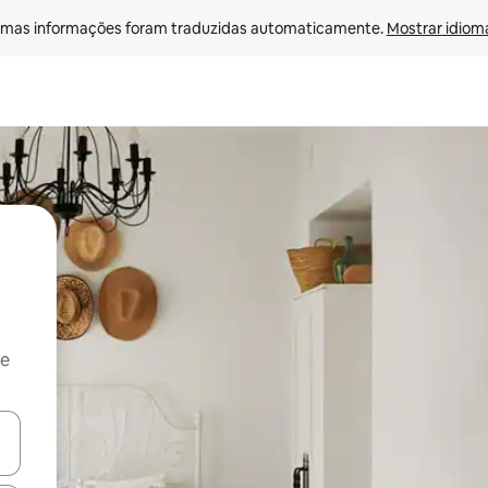
mas informações foram traduzidas automaticamente. 
Mostrar idioma
 e
ore-os usando as seta para cima e para baixo do teclado ou tocando e