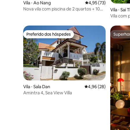
Vila ⋅ Ao Nang
4,95 de uma avaliação 
4,95 (73)
Nova vila com piscina de 2 quartos + 10
Vila ⋅ Sai 
min até a praia de Aonang
Vila com 
Preferido dos hóspedes
Superho
Preferido dos hóspedes
Superho
Vila ⋅ Sala Dan
4,96 de uma avaliação 
4,96 (28)
Amintra 4, Sea ​​View Villa