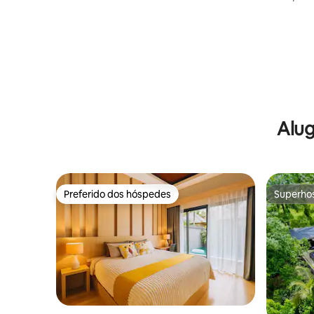
intelectua
Alug
Preferido dos hóspedes
Superho
Preferido dos hóspedes
Superho