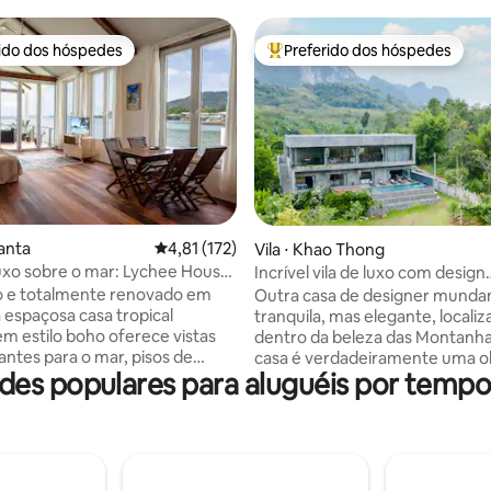
rido dos hóspedes
Preferido dos hóspedes
 melhores preferidos dos hóspedes
Entre os melhores preferidos d
 média de 5, 6 avaliações
Lanta
4,81 de uma avaliação média de 5, 172 avalia
4,81 (172)
Vila ⋅ Khao Thong
uxo sobre o mar: Lychee House
Incrível vila de luxo com design
 antiga de Lanta
inteligente localizada na natur
o e totalmente renovado em
Outra casa de designer munda
tranquila, mas elegante, localiz
em estilo boho oferece vistas
dentro da beleza das Montanha
ntes para o mar, pisos de
casa é verdadeiramente uma o
des populares para aluguéis por tempor
nobre e conforto moderno em
de elegância situada nos arred
 cômodos. Desfrute de uma
maravilhas da natureza.
cidental totalmente equipada
Harmoniosamente integrado 
e Wi-Fi de fibra ultrarrápido —
paisagens deslumbrantes, com 
para estadias relaxantes ou
deslumbrantes e arredores de 
remoto. Localizado na tranquila
florestas tropicais misturam-s