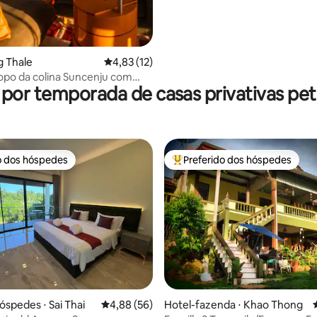
g Thale
4,83 de uma avaliação média de 5, 12 avalia
4,83 (12)
opo da colina Suncenju com
 por temporada de casas privativas pet 
a o mar
o dos hóspedes
Preferido dos hóspedes
o dos hóspedes
Entre os melhores preferidos d
óspedes ⋅ Sai Thai
4,88 de uma avaliação média de 5, 56 avalia
4,88 (56)
Hotel-fazenda ⋅ Khao Thong