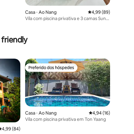
Casa ⋅ Ao Nang
4,99 de uma avaliação 
4,99 (89)
Vila com piscina privativa e 3 camas Sun
Ray
ções
friendly
Preferido dos hóspedes
os hóspedes
Preferido dos hóspedes
Casa ⋅ Ao Nang
4,94 de uma avaliação
4,94 (16)
Vila com piscina privativa em Ton Yaang
ções
4,99 de uma avaliação média de 5, 84 avaliações
4,99 (84)