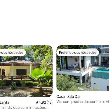
aia
média de 5, 22 avaliações
o dos hóspedes
Preferido dos hóspedes
o dos hóspedes
Preferido dos hóspedes
Casa ⋅ Sala Dan
Vila com piscina dos sonhos e vi
média de 5, 25 avaliações
 Lanta
4,92 de uma avaliação média de 5, 13 avalia
4,92 (13)
mar.
m indivíduo com limitações