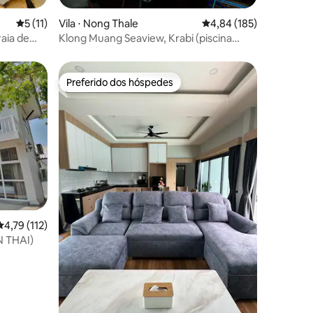
ções
5 de uma avaliação média de 5, 11 avaliações
5 (11)
Vila ⋅ Nong Thale
4,84 de uma avaliação 
4,84 (185)
raia de
Klong Muang Seaview, Krabi (piscina
to
privativa)
Preferido dos hóspedes
Preferido dos hóspedes
4,79 de uma avaliação média de 5, 112 avaliações
4,79 (112)
N THAI)