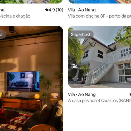
média de 5, 73 avaliações
Thai
4,9 de uma avaliação média de 5, 10 avalia
4,9 (10)
Vila ⋅ Ao Nang
piscina e dragão
Vila com piscina 8P - perto da p
Aonang com transporte gratui
st
Superhost
st
Superhost
média de 5, 28 avaliações
Vila ⋅ Ao Nang
A casa privada 4 Quartos (BAN