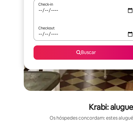
Check-in
Checkout
Buscar
Krabi: alugu
Os hóspedes concordam: estes aluguéis