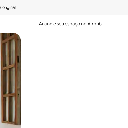
 original
Anuncie seu espaço no Airbnb
 deslizando o dedo na tela.