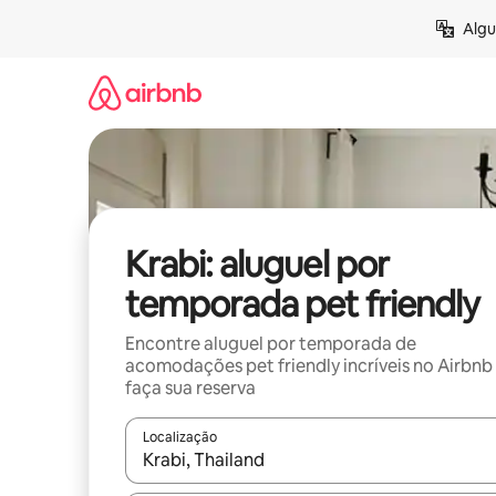
Pular
Algu
para
o
conteúdo
Krabi: aluguel por
temporada pet friendly
Encontre aluguel por temporada de
acomodações pet friendly incríveis no Airbnb
faça sua reserva
Localização
Quando os resultados estiverem disponíveis, expl