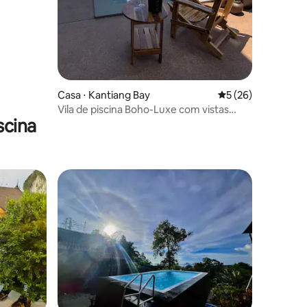
Casa ⋅ Kantiang Bay
5 de uma avaliação
5 (26)
Vila de piscina Boho-Luxe com vistas
scina
incríveis