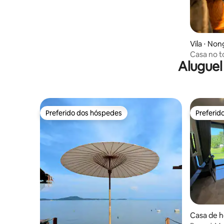
Vila ⋅ Non
Casa no t
Aluguel
vista par
Preferido dos hóspedes
Preferid
Preferido dos hóspedes
Preferid
Casa de h