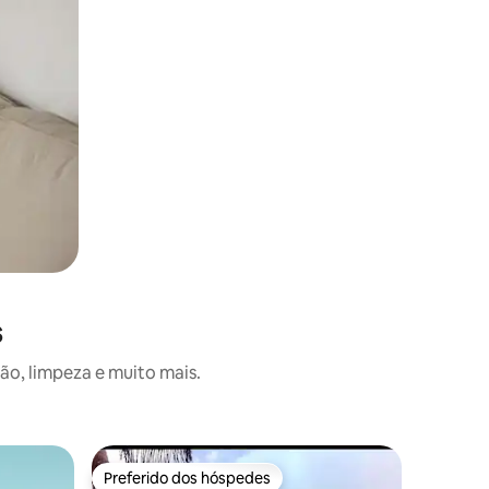
s
o, limpeza e muito mais.
Preferido dos hóspedes
Superho
Preferido dos hóspedes
Superho