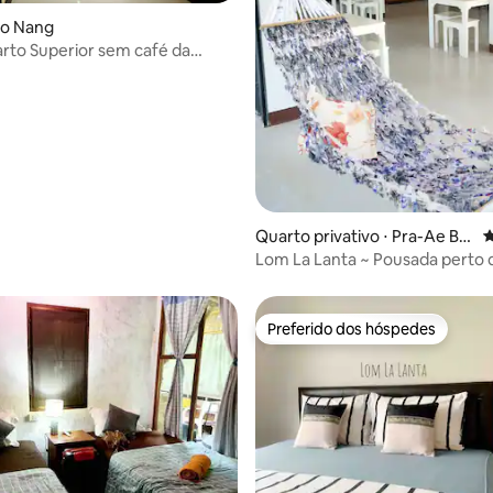
Ao Nang
arto Superior sem café da
Quarto privativo ⋅ Pra-Ae Be
4
ach
Lom La Lanta ~ Pousada perto d
Preferido dos hóspedes
Preferido dos hóspedes