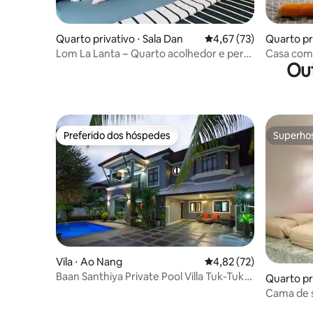
Quarto privativo ⋅ Sala Dan
4,67 de uma avaliação 
4,67 (73)
Quarto pri
Lom La Lanta ~ Quarto acolhedor e perto
Casa com 
Ou
da praia
pequena c
Preferido dos hóspedes
Superho
Preferido dos hóspedes
Superho
Vila ⋅ Ao Nang
4,82 de uma avaliação 
4,82 (72)
Baan Santhiya Private Pool Villa Tuk-Tuk
Quarto pr
Gratuito (V3)
Cama de s
montanha