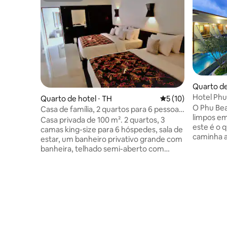
Quarto de
Hotel Ph
Quarto de hotel ⋅ TH
5 de uma avaliação 
5 (10)
O Phu Bea
Casa de família, 2 quartos para 6 pessoas,
limpos em
café da manhã gratuito, Wi-Fi
Casa privada de 100 m². 2 quartos, 3
este é o 
camas king-size para 6 hóspedes, sala de
caminha a
estar, um banheiro privativo grande com
Nossos fu
banheira, telhado semi-aberto com
simpático
acesso a partir de ambos os quartos,
prestativ
vista para o jardim, tranquilo e privativo.
Superior"
Ar-condicionado, água quente e fria,
localizaçã
conjunto de roupa de cama, roupão de
transport
banho, secador de cabelo, geladeira,
Aonang ou
chaleira, café, Wi-Fi, estacionamento
administr
gratuito Política para Crianças Crianças
transpor
com 4 anos ou mais são permitidas, uma