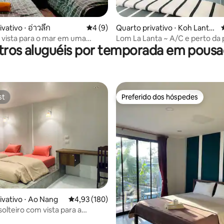
média de 5, 73 avaliações
vativo ⋅ อ่าวลึก
4 de uma avaliação média de 5, 9 avalia
4 (9)
Quarto privativo ⋅ Koh Lanta
Yai
vista para o mar em uma
Lom La Lanta ~ A/C e perto da 
tros aluguéis por temporada em pousa
olina 4
st
Preferido dos hóspedes
st
Preferido dos hóspedes
média de 5, 72 avaliações
ivativo ⋅ Ao Nang
4,93 de uma avaliação média de 5, 180 avalia
4,93 (180)
olteiro com vista para a
 @Simple House Aonang