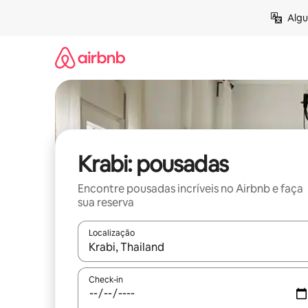
Pular
Algu
para
o
conteúdo
Krabi: pousadas
Encontre pousadas incríveis no Airbnb e faça
sua reserva
Localização
Quando os resultados estiverem disponíveis, expl
Check-in