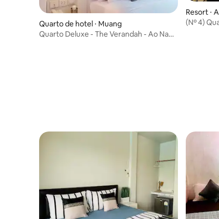
Resort ⋅ 
(Nº 4) Qu
Quarto de hotel ⋅ Muang
manhã
Quarto Deluxe - The Verandah - Ao Nang
com café da manhã