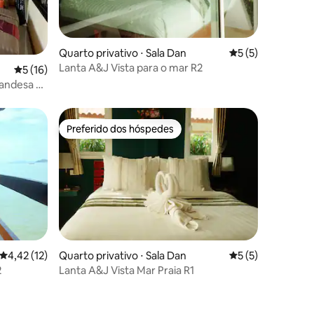
ções
Quarto privativo ⋅ Sala Dan
5 de uma avaliaçã
5 (5)
Lanta A&J Vista para o mar R2
5 de uma avaliação média de 5, 16 avaliações
5 (16)
landesa e
s
Preferido dos hóspedes
Preferido dos hóspedes
4,42 de uma avaliação média de 5, 12 avaliações
4,42 (12)
Quarto privativo ⋅ Sala Dan
5 de uma avaliaçã
5 (5)
2
Lanta A&J Vista Mar Praia R1