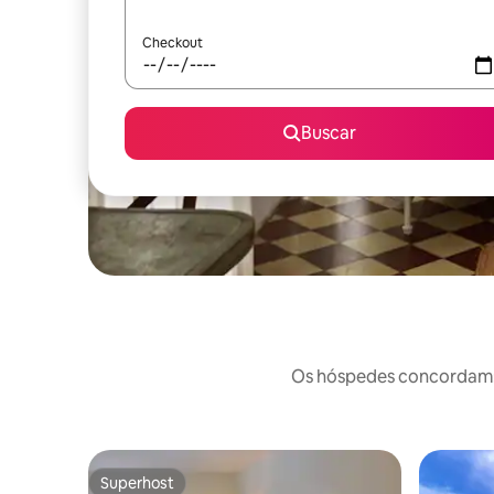
Checkout
Buscar
Os hóspedes concordam: 
Superhost
Superhost