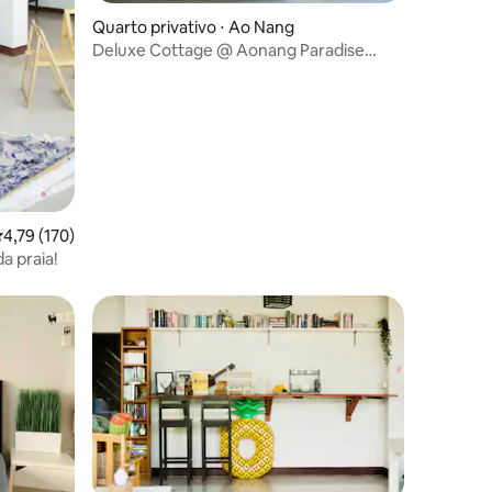
Quarto privativo ⋅ Ao Nang
Deluxe Cottage @ Aonang Paradise
Resort Krabi
,79 de uma avaliação média de 5, 170 avaliações
4,79 (170)
a praia!