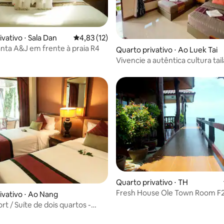
vativo ⋅ Sala Dan
4,83 de uma avaliação média de 5, 12 avalia
4,83 (12)
nta A&J em frente à praia R4
média de 5, 86 avaliações
Quarto privativo ⋅ Ao Luek Tai
Vivencie a autêntica cultura tai
culture.Live&travel/url/1/ junto
Quarto privativo ⋅ TH
Fresh House Ole Town Room F
ivativo ⋅ Ao Nang
rt / Suíte de dois quartos -
manhã NRF