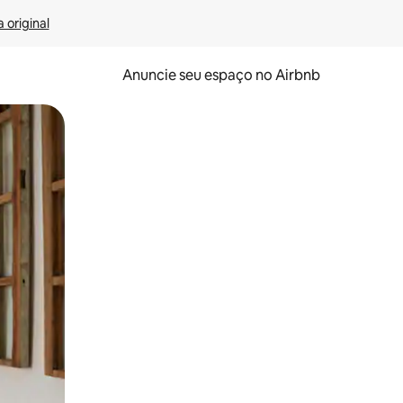
 original
Anuncie seu espaço no Airbnb
 deslizando o dedo na tela.