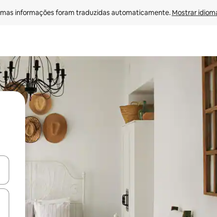
mas informações foram traduzidas automaticamente. 
Mostrar idioma
ore-os usando as seta para cima e para baixo do teclado ou tocando e