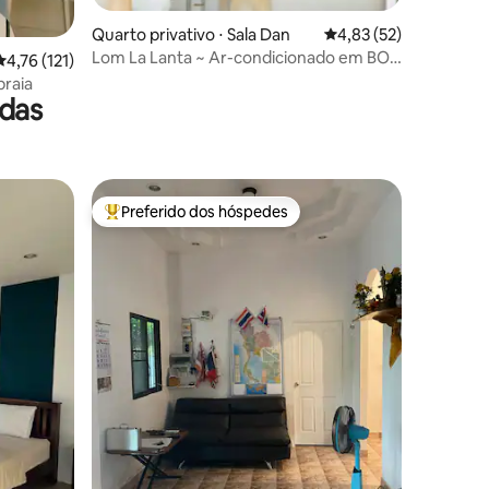
Quarto privativo ⋅ Sala Dan
4,83 de uma avaliação
4,83 (52)
Lom La Lanta ~ Ar-condicionado em BOA
ções
4,76 de uma avaliação média de 5, 121 avaliações
4,76 (121)
localização!
praia
das
Preferido dos hóspedes
Entre os melhores preferidos dos hóspedes
ções