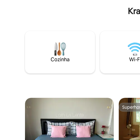
fácil prov
criança de 4 a 10 anos pode ficar por
Kra
acessível
฿400/N quando usar a cama existente, 11
também. O
anos ou mais por ฿700/N, cama extra e
café da manhã incluídos.
Cozinha
Wi-F
Superho
Superho