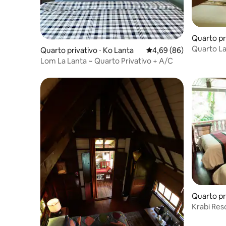
Quarto pri
Quarto La
Quarto privativo ⋅ Ko Lanta
4,69 de uma avaliação 
4,69 (86)
Lom La Lanta ~ Quarto Privativo + A/C
Quarto pr
Krabi Reso
Café da 