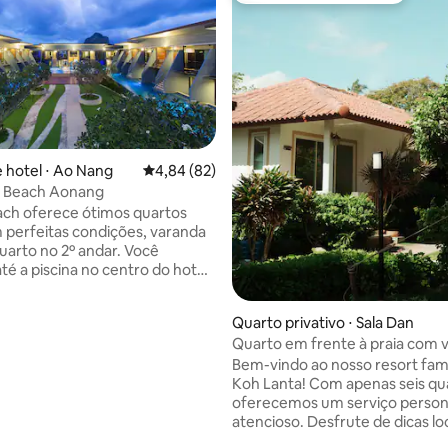
 hotel ⋅ Ao Nang
4,84 de uma avaliação média de 5, 82 avalia
4,84 (82)
u Beach Aonang
média de 5, 10 avaliações
ch oferece ótimos quartos
 perfeitas condições, varanda
quarto no 2º andar. Você
té a piscina no centro do hotel.
ncionários são muito
s, hospitalidade calorosa e
Quarto privativo ⋅ Sala Dan
os. Oferecemos "Quarto
Quarto em frente à praia com v
 Certamente, não estamos na
parcial para o mar R3
Bem-vindo ao nosso resort fami
o da praia, você precisa de
Koh Lanta! Com apenas seis qu
e para entrar na praia de
oferecemos um serviço person
 na cidade de Krabi. Nós
atencioso. Desfrute de dicas loc
amos um serviço de
aluguel de bicicletas e passeios
te, ao mesmo tempo, é muito