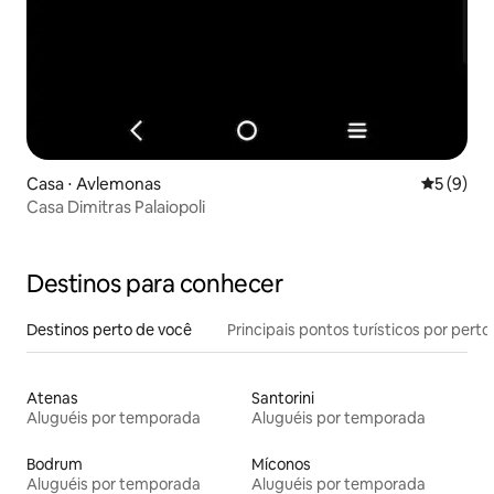
Casa ⋅ Avlemonas
5 de uma 
5 (9)
Casa Dimitras Palaiopoli
Destinos para conhecer
Destinos perto de você
Principais pontos turísticos por perto
Atenas
Santorini
Aluguéis por temporada
Aluguéis por temporada
Bodrum
Míconos
Aluguéis por temporada
Aluguéis por temporada