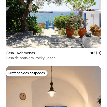
Casa ⋅ Avlemonas
5 de uma a
5 (11)
Casa de praia em Rocky Beach
Preferido dos hóspedes
Preferido dos hóspedes