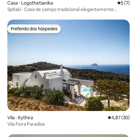
Casa ⋅ Logothetianika
5 de uma 
5 (7)
Spitaki · Casa de campo tradicional elegantemente
restaurada
Preferido dos hóspedes
Preferido dos hóspedes
Vila ⋅ Kythira
4,87 de uma a
4,87 (30)
Vila Fiora Paradise