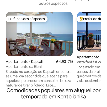
outros aspectos.
Preferido dos hóspedes
Preferido dos 
Preferido dos hóspedes
Entre os melhore
Apartamento ⋅ Kap
Apartamento ⋅ Kapsáli
4,93 de uma avaliação média de
4,93 (75)
Vista fantástica e
Apartamento da Eleni
Localizado em Kaps
passos da praia e 
Situado no coração de Kapsali, encontra-
quilômetros de Ch
se uma joia escondida que acena para
vista deslumbrante
aqueles que procuram consolo e beleza
Castelo de Veneza. A casa fica no r
natural de tirar o fôlego. Este
Comodidades populares em aluguel por
do-chão de uma re
apartamento requintado apresenta uma
andares (entrada p
mistura harmoniosa de conforto,
temporada em Kontolianika
enquanto também 
conveniência e vistas cativantes. Com
da praia através d
sua grande varanda que oferece vistas