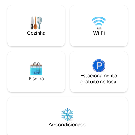
Todos os quartos
espetaculares da Baía de Kapsali e sua
ar condicionado, 
localização privilegiada a poucos minutos
de frente para a e
de lojas, restaurantes e da praia, esta
equipados com jan
habitação serve como um retiro
incomparável para férias inesquecíveis.
Cozinha
Wi-Fi
Estacionamento
Piscina
gratuito no local
Ar-condicionado