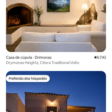
Casa de cúpula ⋅ Drimonas
5 de uma a
5 (14)
Drymonas Heights, Citera Traditional Volto
Preferido dos hóspedes
Preferido dos hóspedes