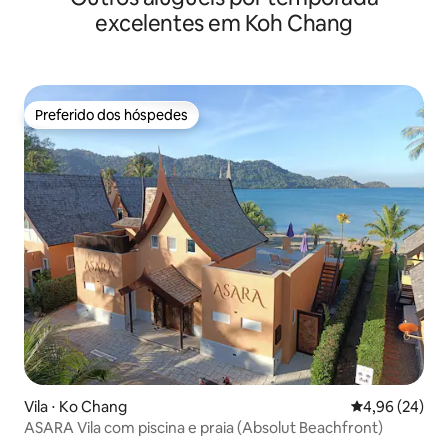
excelentes em Koh Chang
Preferido dos hóspedes
Preferido dos hóspedes
Vila ⋅ Ko Chang
4,96 de uma a
4,96 (24)
ASARA Vila com piscina e praia (Absolut Beachfront)