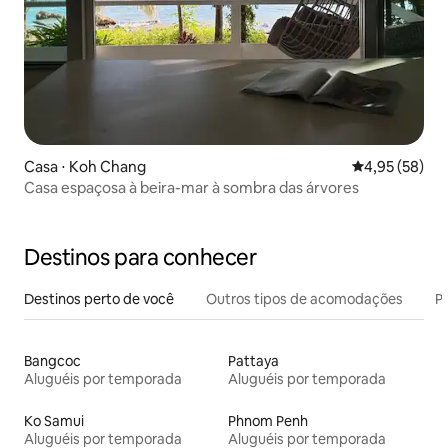
Casa ⋅ Koh Chang
4,95 de uma a
4,95 (58)
Casa espaçosa à beira-mar à sombra das árvores
Destinos para conhecer
Destinos perto de você
Outros tipos de acomodações
Pr
Bangcoc
Pattaya
Aluguéis por temporada
Aluguéis por temporada
Ko Samui
Phnom Penh
Aluguéis por temporada
Aluguéis por temporada