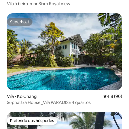
Vila à beira-mar Siam Royal View
Superhost
Superhost
Vila ⋅ Ko Chang
4,8 de uma a
4,8 (90)
Suphattra House_Vila PARADISE 4 quartos
Preferido dos hóspedes
Preferido dos hóspedes