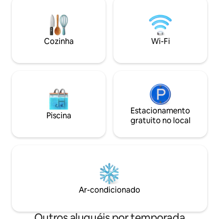
da bela paisagem. Esta casa é perfeita
cama no lounge adiciona outro espaço
para quem quer rel
duplo para dormir. A localização fica a
beleza da natureza
100 metros de uma praia rochosa em
passar um tempo c
uma estrada residencial tranquila a
Cozinha
Wi-Fi
poucos minutos das praias mais
movimentadas.
Estacionamento
Piscina
gratuito no local
Ar-condicionado
Outros aluguéis por temporada