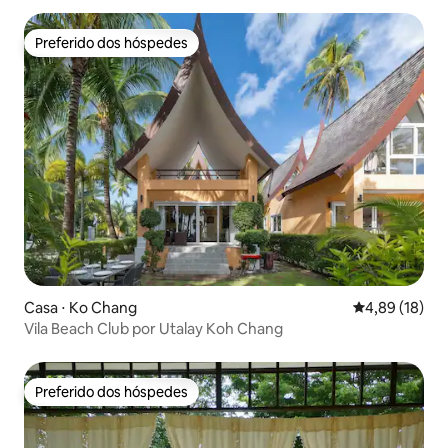
Preferido dos hóspedes
Preferido dos hóspedes
Casa ⋅ Ko Chang
4,89 de uma a
4,89 (18)
Vila Beach Club por Utalay Koh Chang
Preferido dos hóspedes
Preferido dos hóspedes