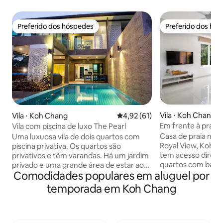
Preferido dos hóspedes
Preferido dos hó
Preferido dos hóspedes
Preferido dos hó
Vila ⋅ Koh Chang
Vila ⋅ Koh Chang
4,92 de uma avaliação média de
4,92 (61)
Em frente à praia 
Vila com piscina de luxo The Pearl
Casa de praia na p
Uma luxuosa vila de dois quartos com
Royal View, Koh Chang! Esta 
piscina privativa. Os quartos são
tem acesso direto 
privativos e têm varandas. Há um jardim
quartos com banhe
privado e uma grande área de estar ao
Comodidades populares em aluguel por
quartos. Você pode
ar livre ao redor da piscina. A villa é
deslumbrantes do 
totalmente climatizada em todo e com
temporada em Koh Chang
conforto da sua própria c
acessórios e acessórios de alta
perto de um clube 
qualidade, como televisões de ecrã
famílias com 2 res
plano em todos os quartos e uma
refeições delicio
cozinha totalmente equipada. O sofá-