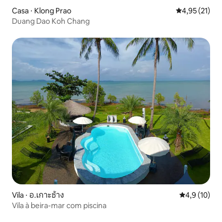
Casa ⋅ Klong Prao
4,95 de uma a
4,95 (21)
Duang Dao Koh Chang
Vila ⋅ อ.เกาะช้าง
4,9 de uma a
4,9 (10)
Vila à beira-mar com piscina