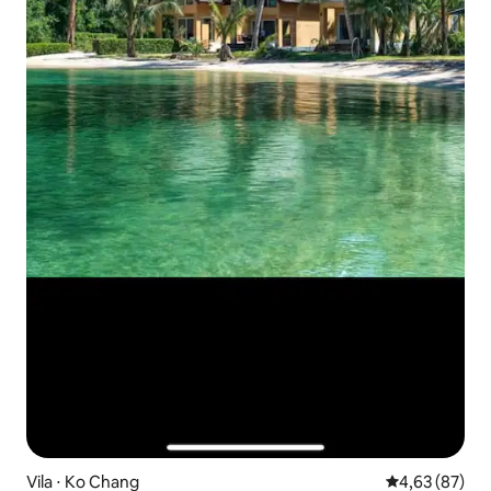
Vila ⋅ Ko Chang
4,63 de uma a
4,63 (87)