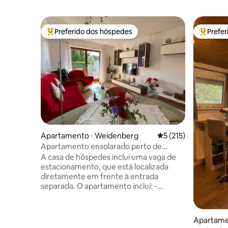
Preferido dos hóspedes
Prefe
Entre os melhores preferidos dos hóspedes
Entre os
Apartamento ⋅ Weidenberg
5 de uma avaliação m
5 (215)
Apartamento ensolarado perto de
Bayreuth
A casa de hóspedes inclui uma vaga de
estacionamento, que está localizada
diretamente em frente à entrada
separada. O apartamento inclui: -
Corredor com vaso sanitário separado e
chuveiro, - Cozinha equipada com
eletrodomésticos, - sala de estar aberta
Apartame
com área de jantar, TV de tela plana, ... -