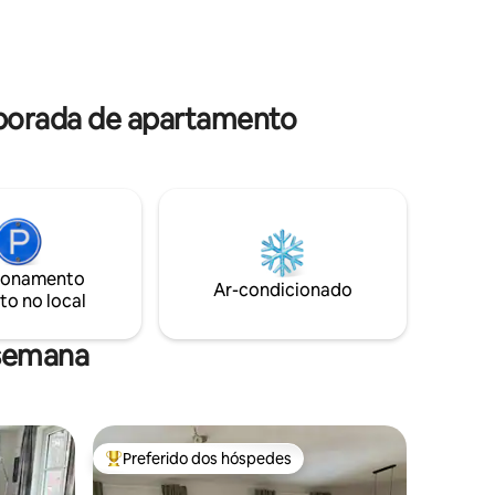
funcionalmente equipado e oferece
s os
tudo o que é necessário na vida
do uma
cotidiana. Por favor, observe que a 5ª
O
vaga de dormir é fornecida no sofá.
ção
Aguardamos sua consulta!
ontrair.
mporada de apartamento
ionamento
Ar-condicionado
to no local
 semana
Preferido dos hóspedes
Entre os melhores preferidos dos hóspedes