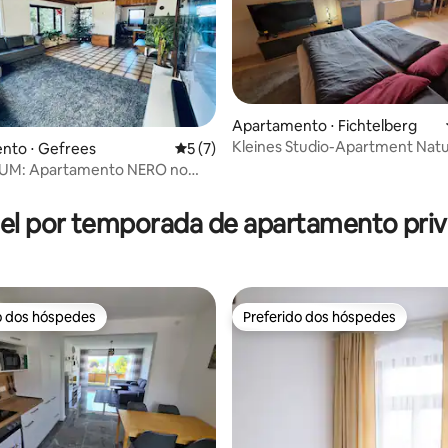
Apartamento ⋅ Fichtelberg
Kleines Studio-Apartment Nat
nto ⋅ Gefrees
5 de uma avaliação média de 5, 7 avalia
5 (7)
AUM: Apartamento NERO no
média de 5, 43 avaliações
birge
el por temporada de apartamento priv
o dos hóspedes
Preferido dos hóspedes
o dos hóspedes
Preferido dos hóspedes