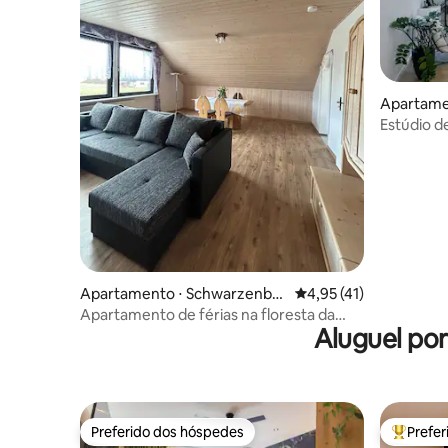
Apartame
Estúdio d
Apartamento ⋅ Schwarzenba
4,95 de uma avaliação 
4,95 (41)
ch am Wald
Apartamento de férias na floresta da
Aluguel po
Francônia
Preferido dos hóspedes
Prefe
Preferido dos hóspedes
Entre os