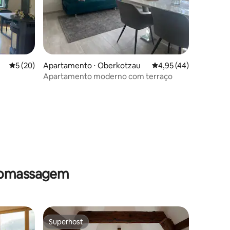
ções
5 de uma avaliação média de 5, 20 avaliações
5 (20)
Apartamento ⋅ Oberkotzau
4,95 de uma avaliação
4,95 (44)
Apartamento moderno com terraço
dromassagem
Superhost
Superhost