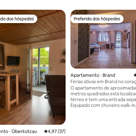
rido dos hóspedes
Preferido dos hóspedes
 melhores preferidos dos hóspedes
Preferido dos hóspedes
Apartamento ⋅ Brand
4
édia de 5, 215 avaliações
Férias ativas em Brand no cora
Fichtelgebirge
O apartamento de aproximada
metros quadrados está localiz
térreo e tem uma entrada sepa
Equipado com chuveiro walk-in
boxspring 180x200 m, TV de tel
sofá-cama grande para duas cr
1 adulto, não adequado para 4 a
cortina elétrica, bem como Wi-F
nto ⋅ Oberkotzau
4,97 de uma avaliação média de 5, 37 avalia
4,97 (37)
gratuito. Uma pequena cozinh