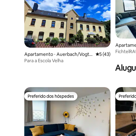
Apartame
FichtelR
Apartamento ⋅ Auerbach/Vogtla
5 de uma avaliação 
5 (43)
Fichtelge
nd
Para a Escola Velha
Alugu
Preferido dos hóspedes
Preferid
Preferido dos hóspedes
Preferid