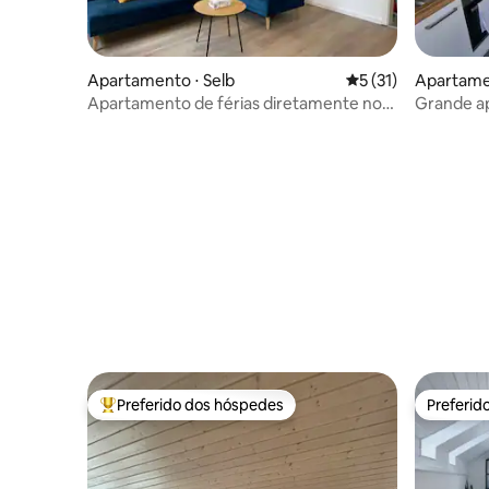
Apartamento ⋅ Selb
5 de uma avaliação 
5 (31)
Apartame
Apartamento de férias diretamente no
Grande a
Goldberg em Selb
Wunsiede
Preferido dos hóspedes
Preferid
Entre os melhores preferidos dos hóspedes
Preferid