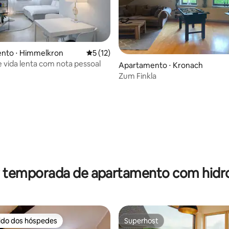
nto ⋅ Himmelkron
5 de uma avaliação média de 5, 12 avalia
5 (12)
e vida lenta com nota pessoal
Apartamento ⋅ Kronach
Zum Finkla
média de 5, 41 avaliações
r temporada de apartamento com hi
rido dos hóspedes
Superhost
 melhores preferidos dos hóspedes
Superhost