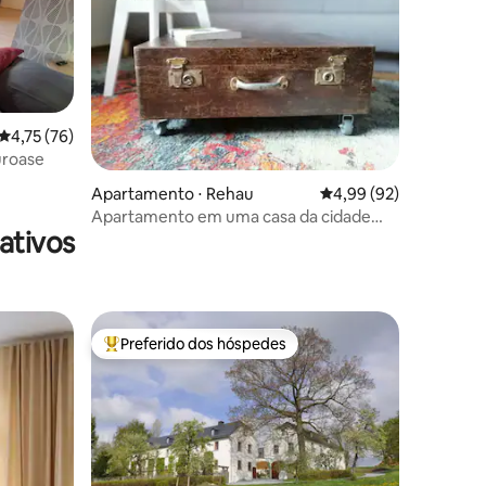
4,75 de uma avaliação média de 5, 76 avaliações
4,75 (76)
uroase
ções
Apartamento ⋅ Rehau
4,99 de uma avaliação
4,99 (92)
Apartamento em uma casa da cidade
ativos
reformada com muito carinho
Preferido dos hóspedes
Entre os melhores preferidos dos hóspedes