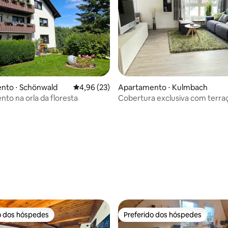
nto ⋅ Schönwald
4,96 de uma avaliação média de 5, 23 avalia
4,96 (23)
Apartamento ⋅ Kulmbach
média de 5, 23 avaliações
to na orla da floresta
Cobertura exclusiva com terra
de estacionamento
o dos hóspedes
Preferido dos hóspedes
o dos hóspedes
Preferido dos hóspedes