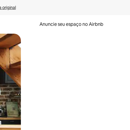
 original
Anuncie seu espaço no Airbnb
 deslizando o dedo na tela.