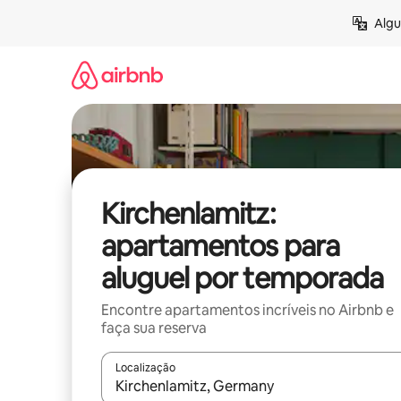
Pular
Algu
para
o
conteúdo
Kirchenlamitz:
apartamentos para
aluguel por temporada
Encontre apartamentos incríveis no Airbnb e
faça sua reserva
Localização
Quando os resultados estiverem disponíveis, expl