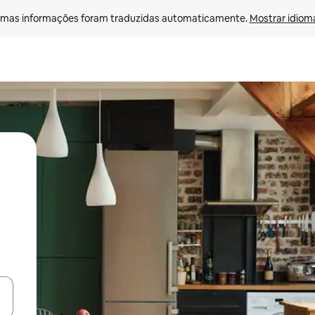
mas informações foram traduzidas automaticamente. 
Mostrar idioma
ore-os usando as seta para cima e para baixo do teclado ou tocando e