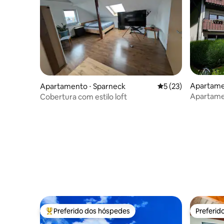
Apartame
Apartamento ⋅ Sparneck
5 de uma avaliação 
5 (23)
Apartamen
Cobertura com estilo loft
Preferido dos hóspedes
Preferid
Entre os melhores preferidos dos hóspedes
Preferid