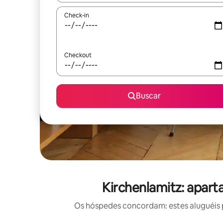
Check-in
Checkout
Buscar
Kirchenlamitz: apar
Os hóspedes concordam: estes aluguéis 