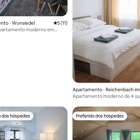
média de 5, 31 avaliações
nto ⋅ Wunsiedel
5 de uma avaliação média de 5, 11 avalia
5 (11)
partamento moderno em
l
Apartamento ⋅ Reichenbach im
ogtland
Apartamento moderno de 4 qu
WE4
o dos hóspedes
Preferido dos hóspedes
o dos hóspedes
Preferido dos hóspedes