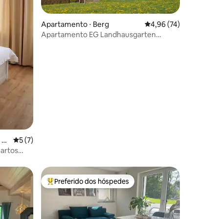
Apartamento ⋅ Berg
4,96 de uma avaliação
4,96 (74)
Apartamento EG Landhausgarten
ções
Bunzmann
 V
5 de uma avaliação média de 5, 7 avaliações
5 (7)
artos
Preferido dos hóspedes
Entre os melhores preferidos dos hóspedes