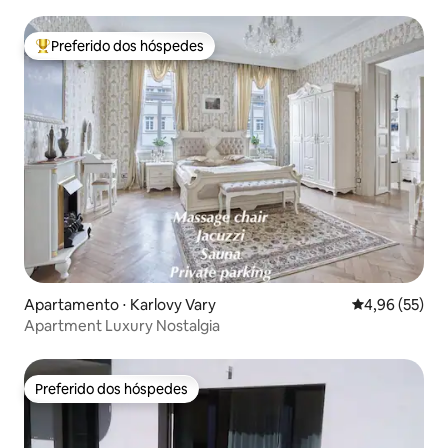
Preferido dos hóspedes
Entre os melhores preferidos dos hóspedes
Apartamento ⋅ Karlovy Vary
4,96 de uma a
4,96 (55)
Apartment Luxury Nostalgia
Preferido dos hóspedes
Preferido dos hóspedes