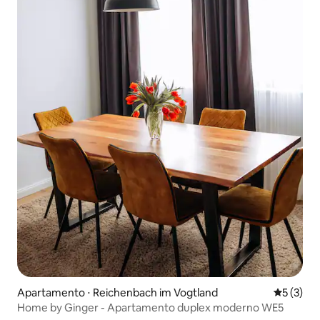
Apartamento ⋅ Reichenbach im Vogtland
5 de uma 
5 (3)
Home by Ginger - Apartamento duplex moderno WE5