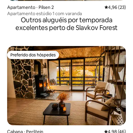
Apartamento ⋅ Pilsen 2
4,96 de uma a
4,96 (23)
Apartamento estúdio 1 com varanda
Outros aluguéis por temporada
excelentes perto de Slavkov Forest
Preferido dos hóspedes
Preferido dos hóspedes
Cabana ⋅ Perštejn
4,98 de uma a
4,98 (46)