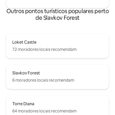
espaços com atenção a cada detalhe
para que sua estadia seja confortável,
Outros pontos turísticos populares perto
relaxante e inesquecível — seja a sua
de Slavkov Forest
visita a Karlovy Vary a lazer, a trabalho,
para bem-estar ou para uma viagem
mais longa.
Loket Castle
72 moradores locais recomendam
Slavkov Forest
6 moradores locais recomendam
Torre Diana
64 moradores locais recomendam