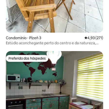
Condomínio ⋅ Plzeň 3
4,93 de uma av
4,93 (271)
Estúdio aconchegante perto do centro e da natureza,
com terraço enorme
Preferido dos hóspedes
Preferido dos hóspedes