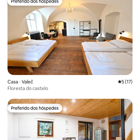
Preferido dos hóspedes
Preferido dos hóspedes
Casa ⋅ Valeč
5 de uma a
5 (17)
Floresta do castelo
Preferido dos hóspedes
Preferido dos hóspedes