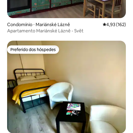
Condomínio ⋅ Mariánské Lázně
4,93 de uma av
4,93 (162)
Apartamento Mariánské Lázně - Svět
Preferido dos hóspedes
Preferido dos hóspedes