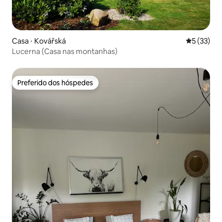
Casa ⋅ Kovářská
5 de uma a
5 (33)
Lucerna (Casa nas montanhas)
Preferido dos hóspedes
Preferido dos hóspedes