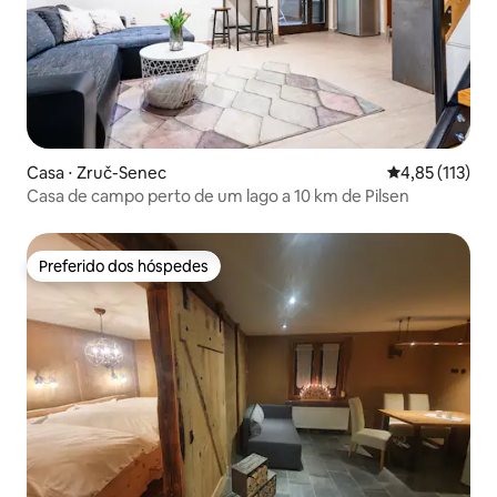
Casa ⋅ Zruč-Senec
4,85 de uma av
4,85 (113)
Casa de campo perto de um lago a 10 km de Pilsen
Preferido dos hóspedes
Preferido dos hóspedes