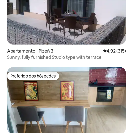
Apartamento ⋅ Plzeň 3
4,92 de uma av
4,92 (315)
Sunny, fully furnished Studio type with terrace
Preferido dos hóspedes
Preferido dos hóspedes