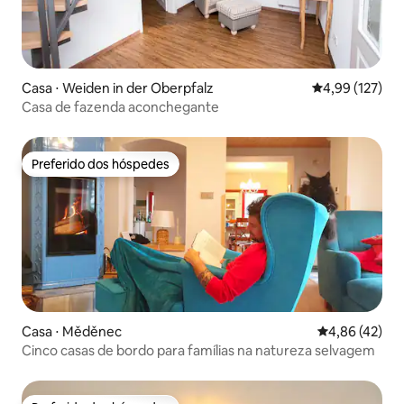
Casa ⋅ Weiden in der Oberpfalz
4,99 de uma av
4,99 (127)
Casa de fazenda aconchegante
Preferido dos hóspedes
Preferido dos hóspedes
Casa ⋅ Měděnec
4,86 de uma a
4,86 (42)
Cinco casas de bordo para famílias na natureza selvagem