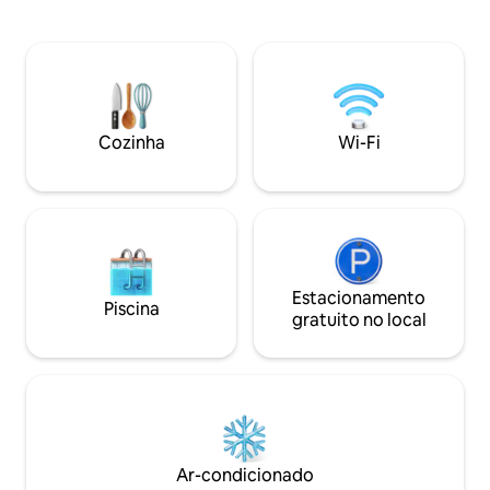
lareira. Área de 
— ideal para férias curtas na cidade e
banheira de hidr
estadias mais longas. Cada apartamento
relaxamento perfeito. Para re
possui uma cozinha totalmente
brincar, há terraç
equipada, área de dormir confortável,
na casa. Jardim c
Wi-Fi de alta velocidade, Smart TV com
infantil, fogueira
Netflix, Apple TV e detalhes de interior
bola para diversão
cuidadosamente selecionados para
Cozinha
Wi-Fi
estacionamento é
ajudar você a se sentir em casa desde o
fechado ao lado da
momento da chegada. Os apartamentos
para não fumante
estão localizados no centro de Karlovy
Vary, a uma curta distância a pé do
famoso calçadão do spa, cafés,
restaurantes e atrações locais, mas
ainda assim oferecem um espaço calmo
e relaxante para descansar depois de
Estacionamento
Piscina
explorar a cidade. Para sua comodidade,
gratuito no local
oferecemos um check-in automático
fácil e sem contato, dando a você total
flexibilidade para chegar a qualquer
momento. Nossa equipe está sempre
disponível online e fica feliz em ajudar
com recomendações, dúvidas ou
qualquer coisa que você possa precisar
Ar-condicionado
durante a estadia. Criamos esses