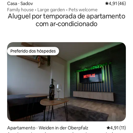
Casa ⋅ Sadov
4,91 de uma a
4,91 (46)
Family house • Large garden • Pets welcome
Aluguel por temporada de apartamento
com ar-condicionado
Preferido dos hóspedes
Preferido dos hóspedes
Apartamento ⋅ Weiden in der Oberpfalz
4,91 de uma a
4,91 (11)