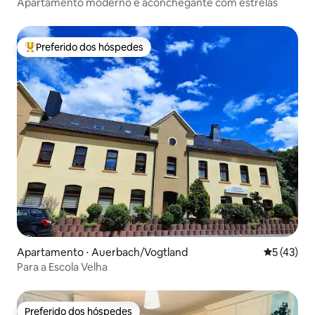
Apartamento moderno e aconchegante com estrelas
Preferido dos hóspedes
Entre os melhores preferidos dos hóspedes
Apartamento ⋅ Auerbach/Vogtland
5 de uma a
5 (43)
Para a Escola Velha
Preferido dos hóspedes