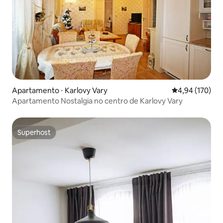
Apartamento ⋅ Karlovy Vary
4,94 de uma av
4,94 (170)
Apartamento Nostalgia no centro de Karlovy Vary
Superhost
Superhost