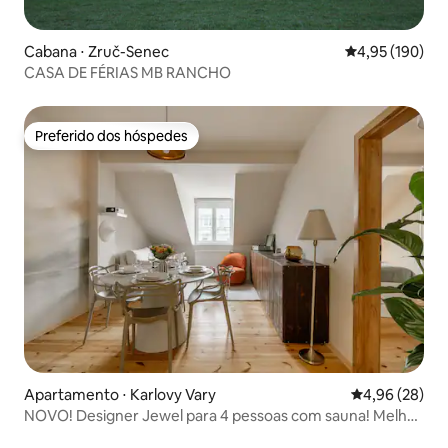
Cabana ⋅ Zruč-Senec
4,95 de uma av
4,95 (190)
CASA DE FÉRIAS MB RANCHO
Preferido dos hóspedes
Preferido dos hóspedes
Apartamento ⋅ Karlovy Vary
4,96 de uma a
4,96 (28)
NOVO! Designer Jewel para 4 pessoas com sauna! Melhor
localização!