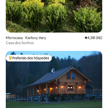
Microcasa ⋅ Karlovy Vary
4,98 de uma a
4,98 (46)
Casa dos Sonhos
Preferido dos hóspedes
Entre os melhores preferidos dos hóspedes