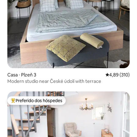
Casa ⋅ Plzeň 3
4,89 de uma av
4,89 (310)
Modern studio near České údolí with terrace
Preferido dos hóspedes
Entre os melhores preferidos dos hóspedes