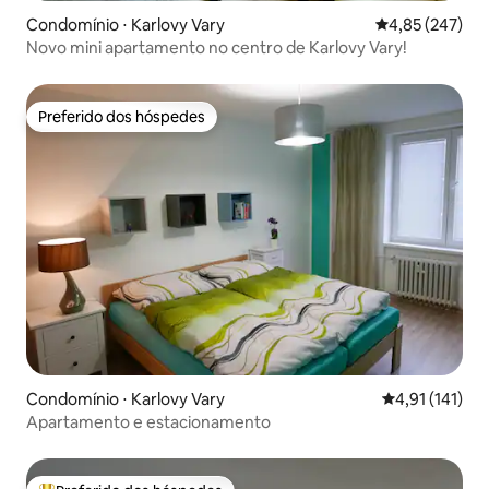
Condomínio ⋅ Karlovy Vary
4,85 de uma av
4,85 (247)
Novo mini apartamento no centro de Karlovy Vary!
Preferido dos hóspedes
Preferido dos hóspedes
Condomínio ⋅ Karlovy Vary
4,91 de uma av
4,91 (141)
Apartamento e estacionamento