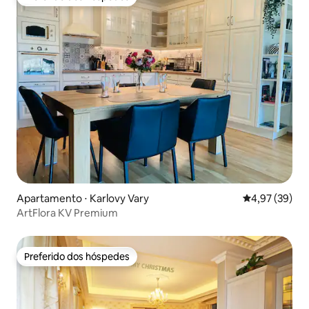
Preferido dos hóspedes
Apartamento ⋅ Karlovy Vary
4,97 de uma a
4,97 (39)
ArtFlora KV Premium
Preferido dos hóspedes
Preferido dos hóspedes