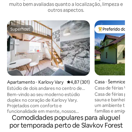
muito bem avaliadas quanto a localização, limpeza e
outros aspectos.
Superhost
Preferido dos 
Superhost
Entre os melhore
Casa ⋅ Šemnice
Apartamento ⋅ Karlovy Vary
4,87 de uma avaliação média de 
4,87 (301)
Casa de férias Wel
Estúdio de dois andares no centro de
MRNULAND
Karlovy Vary
Casa de férias pa
Bem-vindo ao seu moderno estúdio
sauna e banheira
duplex no coração de Karlovy Vary.
um ambiente tranqu
Projetados com conforto e
famílias e amigos
funcionalidade em mente, nossos
Comodidades populares para aluguel
conforto e experi
apartamentos duplex oferecem um
4 quartos aconche
layout elegante de dois andares que cria
por temporada perto de Slavkov Forest
totalmente equipa
um ambiente espaçoso, mas acolhedor