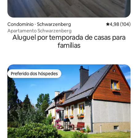
Condomínio ⋅ Schwarzenberg
4,98 de uma av
4,98 (104)
Apartamento Schwarzenberg
Aluguel por temporada de casas para
famílias
Preferido dos hóspedes
Preferido dos hóspedes