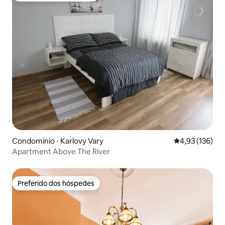
Condomínio ⋅ Karlovy Vary
4,93 de uma av
4,93 (136)
Apartment Above The River
Preferido dos hóspedes
Preferido dos hóspedes