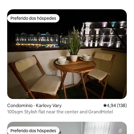
Preferido dos hóspedes
Preferido dos hóspedes
Condomínio ⋅ Karlovy Vary
4,94 de uma av
4,94 (138)
100sqm Stylish flat near the center and GrandHotel
Preferido dos hóspedes
Preferido dos hóspedes