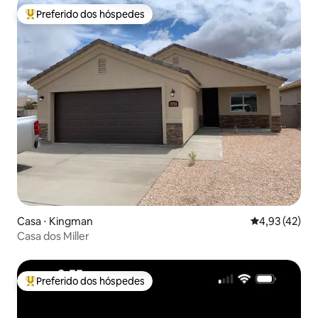
Preferido dos hóspedes
Entre os melhores preferidos dos hóspedes
Casa ⋅ Kingman
4,93 de uma a
4,93 (42)
Casa dos Miller
Preferido dos hóspedes
Entre os melhores preferidos dos hóspedes