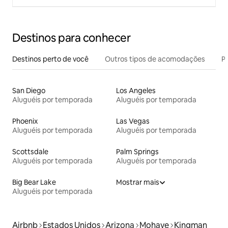
Destinos para conhecer
Destinos perto de você
Outros tipos de acomodações
Pr
San Diego
Los Angeles
Aluguéis por temporada
Aluguéis por temporada
Phoenix
Las Vegas
Aluguéis por temporada
Aluguéis por temporada
Scottsdale
Palm Springs
Aluguéis por temporada
Aluguéis por temporada
Big Bear Lake
Mostrar mais
Aluguéis por temporada
Airbnb
Estados Unidos
Arizona
Mohave
Kingman