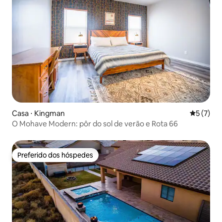
Casa ⋅ Kingman
5 de uma 
5 (7)
O Mohave Modern: pôr do sol de verão e Rota 66
Preferido dos hóspedes
Preferido dos hóspedes