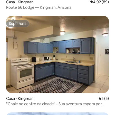
Casa ⋅ Kingman
4,92 de uma a
4,92 (89)
Route 66 Lodge — Kingman, Arizona
Superhost
Superhost
Casa ⋅ Kingman
5 de uma 
5 (5)
"Chalé no centro da cidade" - Sua aventura espera por
você!