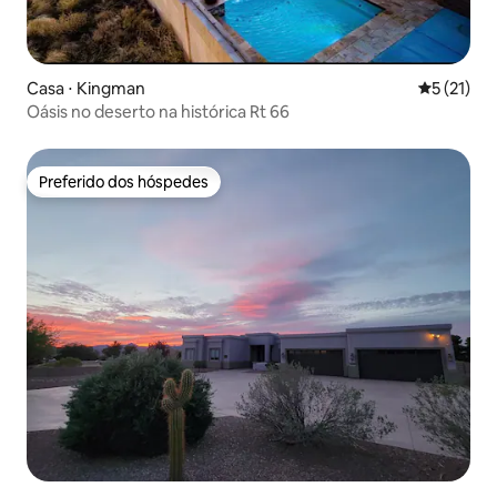
Casa ⋅ Kingman
5 de uma a
5 (21)
Oásis no deserto na histórica Rt 66
Preferido dos hóspedes
Preferido dos hóspedes