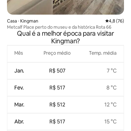
Casa ⋅ Kingman
4,8 de uma a
4,8 (76)
Metcalf Place perto do museu e da histórica Rota 66
Qual é a melhor época para visitar
Kingman?
Mês
Preço médio
Temp. média
Jan.
R$ 507
7 °C
Fev.
R$ 517
8 °C
Mar.
R$ 512
12 °C
Abr.
R$ 517
15 °C