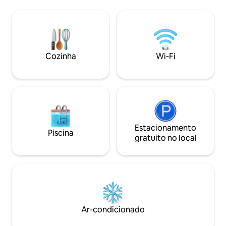
hidromassagem com massageador de
assentos confortá
ar, cozinha completa com micro-ondas,
piquenique, uma 
lava-louças, geladeira,
banheira de hidro
eletrodomésticos. Fogão e Forno,
As opções de ent
Torradeira, Cafeteira, TVs com lareira,
uma mesa de flip
sala de estar de tamanho completo
na sala de estar e
Cozinha
Wi-Fi
separada da cozinha e do quarto, Mini-
livros, quebra-ca
Split A/C & Htr, Varanda Frontal e
Amazon Luna. Um
Traseira, Churrasqueira, quintal
veículo elétrico (J
compartilhado.
RESERVE AGORA! 
Estacionamento
Piscina
gratuito no local
Ar-condicionado