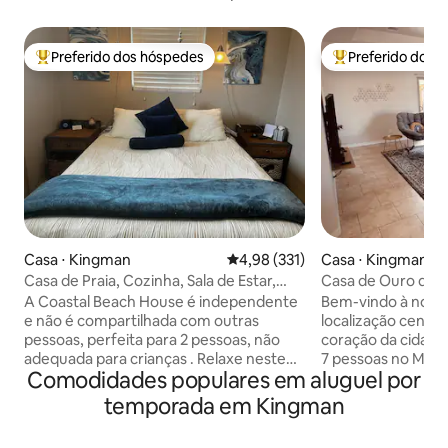
Preferido dos hóspedes
Preferido dos 
Entre os melhores preferidos dos hóspedes
Entre os melhore
Casa ⋅ Kingman
4,98 de uma avaliação média de 
4,98 (331)
Casa ⋅ Kingman
Casa de Praia, Cozinha, Sala de Estar,
Casa de Ouro do A
Quarto, Wi-Fi, Banheira de
Garagem!)
A Coastal Beach House é independente
Bem-vindo à nossa
Hidromassagem
e não é compartilhada com outras
localização centra
pessoas, perfeita para 2 pessoas, não
coração da cidade
adequada para crianças . Relaxe neste
7 pessoas no MÁXI
Comodidades populares em aluguel por
espaço calmo, tranquilo e privado e é
cozinha totalment
uma casa de hóspedes atrás da Unidade
lavanderia, acess
temporada em Kingman
A. Com entrada sem chave, 10" Qn Bed
quintal totalmente
Grn T. Mem. Espuma, banheira de
comodidades exte