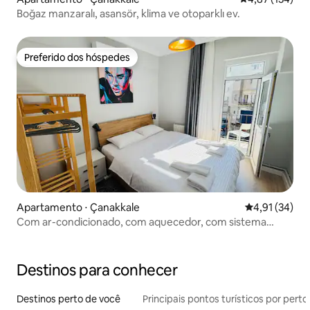
Boğaz manzaralı, asansör, klima ve otoparklı ev.
Preferido dos hóspedes
Preferido dos hóspedes
Apartamento ⋅ Çanakkale
4,91 de uma a
4,91 (34)
Com ar-condicionado, com aquecedor, com sistema
centralizado completo, todo o apartamento
Destinos para conhecer
Destinos perto de você
Principais pontos turísticos por perto