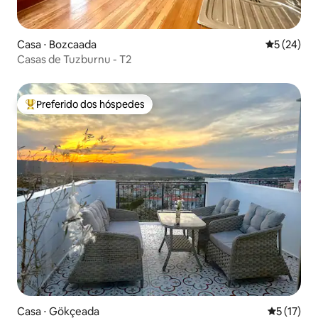
Casa ⋅ Bozcaada
5 de uma a
5 (24)
Casas de Tuzburnu - T2
Preferido dos hóspedes
Entre os melhores preferidos dos hóspedes
Casa ⋅ Gökçeada
5 de uma a
5 (17)