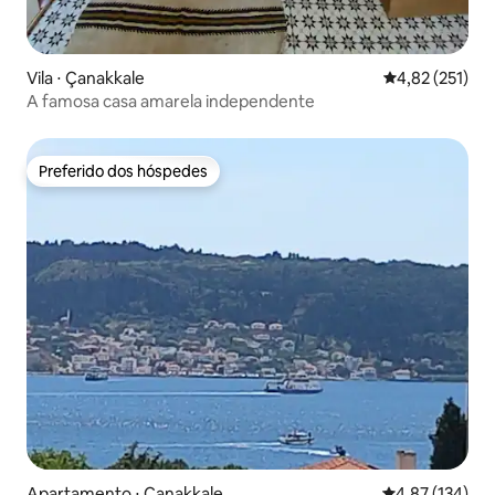
Vila ⋅ Çanakkale
4,82 de uma av
4,82 (251)
A famosa casa amarela independente
Preferido dos hóspedes
Preferido dos hóspedes
Apartamento ⋅ Çanakkale
4,87 de uma av
4,87 (134)