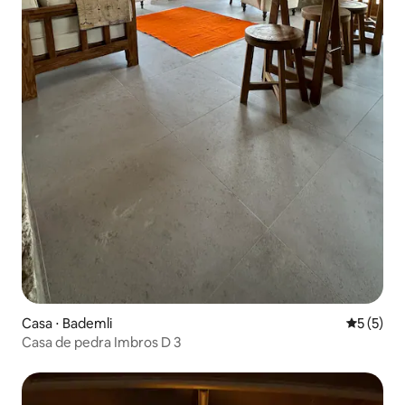
Casa ⋅ Bademli
5 de uma 
5 (5)
Casa de pedra Imbros D 3