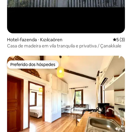
Hotel-fazenda ⋅ Kızılcaören
5 de uma 
5 (3)
Casa de madeira em vila tranquila e privativa / Çanakkale
Preferido dos hóspedes
Preferido dos hóspedes